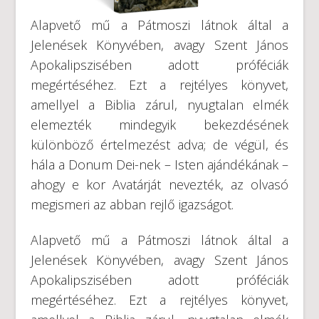
Alapvető mű a Pátmoszi látnok által a
Jelenések Könyvében, avagy Szent János
Apokalipszisében adott próféciák
megértéséhez. Ezt a rejtélyes könyvet,
amellyel a Biblia zárul, nyugtalan elmék
elemezték mindegyik bekezdésének
különböző értelmezést adva; de végül, és
hála a Donum Dei-nek – Isten ajándékának –
ahogy e kor Avatárját nevezték, az olvasó
megismeri az abban rejlő igazságot.
Alapvető mű a Pátmoszi látnok által a
Jelenések Könyvében, avagy Szent János
Apokalipszisében adott próféciák
megértéséhez. Ezt a rejtélyes könyvet,