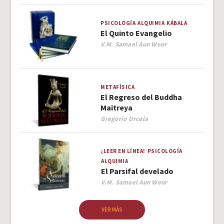
PSICOLOGÍA
ALQUIMIA
KÁBALA
El Quinto Evangelio
Author
V.M. Samael Aun Weor
METAFÍSICA
El Regreso del Buddha
Maitreya
Author
Gregorio Urcola
¡LEER EN LÍNEA!
PSICOLOGÍA
ALQUIMIA
El Parsifal develado
Author
V.M. Samael Aun Weor
VER MÁS