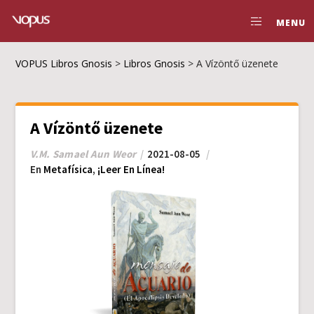
MENU
VOPUS Libros Gnosis
>
Libros Gnosis
>
A Vízöntő üzenete
A Vízöntő üzenete
V.M. Samael Aun Weor
2021-08-05
En
Metafísica
,
¡Leer En Línea!