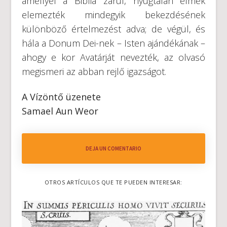
amellyel a Biblia zárul, nyugtalan elmék
elemezték mindegyik bekezdésének
különböző értelmezést adva; de végül, és
hála a Donum Dei-nek – Isten ajándékának –
ahogy e kor Avatárját nevezték, az olvasó
megismeri az abban rejlő igazságot.
A Vízöntő üzenete
Samael Aun Weor
DEJA UN COMENTARIO
OTROS ARTÍCULOS QUE TE PUEDEN INTERESAR: