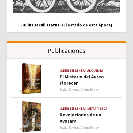
«Huius seculi status» (El estado de esta época)
Publicaciones
¡LEER EN LÍNEA!
ALQUIMIA
El Misterio del Áureo
Florecer
Author
V.M. Samael Aun Weor
¡LEER EN LÍNEA!
METAFÍSICA
Revelaciones de un
Avatara
Author
V.M. Samael Aun Weor