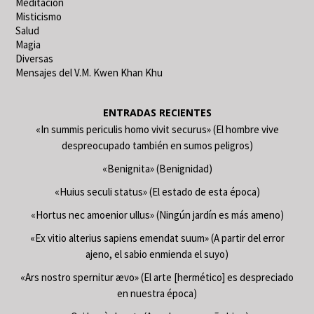
Meditación
Misticismo
Salud
Magia
Diversas
Mensajes del V.M. Kwen Khan Khu
ENTRADAS RECIENTES
«In summis periculis homo vivit securus» (El hombre vive
despreocupado también en sumos peligros)
«Benignita» (Benignidad)
«Huius seculi status» (El estado de esta época)
«Hortus nec amoenior ullus» (Ningún jardín es más ameno)
«Ex vitio alterius sapiens emendat suum» (A partir del error
ajeno, el sabio enmienda el suyo)
«Ars nostro spernitur ævo» (El arte [hermético] es despreciado
en nuestra época)