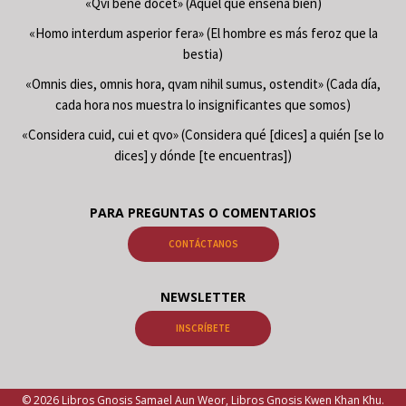
«Qvi benè docet» (Aquel que enseña bien)
«Homo interdum asperior fera» (El hombre es más feroz que la
bestia)
«Omnis dies, omnis hora, qvam nihil sumus, ostendit» (Cada día,
cada hora nos muestra lo insignificantes que somos)
«Considera cuid, cui et qvo» (Considera qué [dices] a quién [se lo
dices] y dónde [te encuentras])
PARA PREGUNTAS O COMENTARIOS
CONTÁCTANOS
NEWSLETTER
INSCRÍBETE
© 2026 Libros Gnosis Samael Aun Weor, Libros Gnosis Kwen Khan Khu.