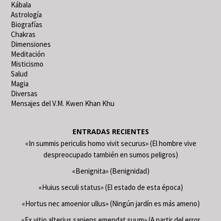
Kábala
Astrología
Biografías
Chakras
Dimensiones
Meditación
Misticismo
Salud
Magia
Diversas
Mensajes del V.M. Kwen Khan Khu
ENTRADAS RECIENTES
«In summis periculis homo vivit securus» (El hombre vive
despreocupado también en sumos peligros)
«Benignita» (Benignidad)
«Huius seculi status» (El estado de esta época)
«Hortus nec amoenior ullus» (Ningún jardín es más ameno)
«Ex vitio alterius sapiens emendat suum» (A partir del error