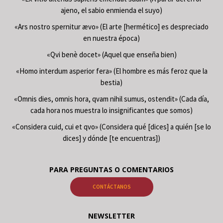
ajeno, el sabio enmienda el suyo)
«Ars nostro spernitur ævo» (El arte [hermético] es despreciado
en nuestra época)
«Qvi benè docet» (Aquel que enseña bien)
«Homo interdum asperior fera» (El hombre es más feroz que la
bestia)
«Omnis dies, omnis hora, qvam nihil sumus, ostendit» (Cada día,
cada hora nos muestra lo insignificantes que somos)
«Considera cuid, cui et qvo» (Considera qué [dices] a quién [se lo
dices] y dónde [te encuentras])
PARA PREGUNTAS O COMENTARIOS
CONTÁCTANOS
NEWSLETTER