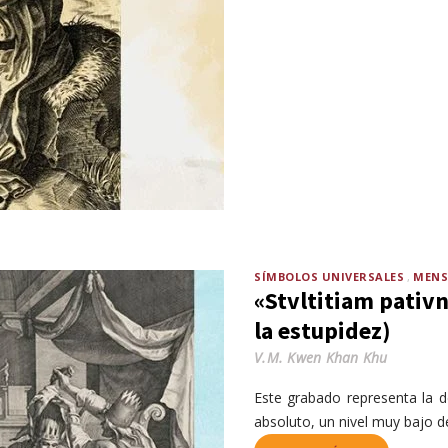
SÍMBOLOS UNIVERSALES
MENS
«Stvltitiam pativ
la estupidez)
V.M. Kwen Khan Khu
Este grabado representa la 
absoluto, un nivel muy bajo de