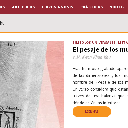
OS
ARTÍCULOS
LIBROS GNOSIS
PRÁCTICAS
VÍDEOS
Khu
SÍMBOLOS UNIVERSALES
META
El pesaje de los 
V.M. Kwen Khan Khu
Este hermoso grabado aparece
de las dimensiones y los mun
nombre de «Pesaje de los mu
Universo considera que están
través de una balanza que d
dónde están las inferiores.
LEER MÁS