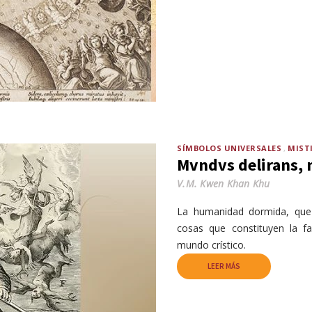
SÍMBOLOS UNIVERSALES
MIST
Mvndvs delirans, n
V.M. Kwen Khan Khu
La humanidad dormida, que n
cosas que constituyen la fa
mundo crístico.
LEER MÁS