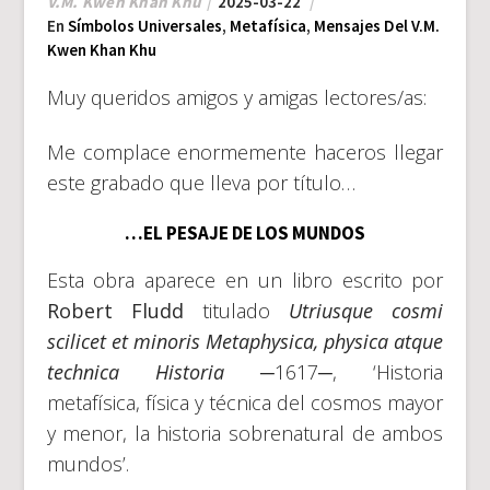
V.M. Kwen Khan Khu
2025-03-22
En
Símbolos Universales
,
Metafísica
,
Mensajes Del V.M.
Kwen Khan Khu
Muy queridos amigos y amigas lectores/as:
Me complace enormemente haceros llegar
este grabado que lleva por título…
…EL PESAJE DE LOS MUNDOS
Esta obra aparece en un libro escrito por
Robert Fludd
titulado
Utriusque cosmi
scilicet et minoris Metaphysica, physica atque
technica Historia
─1617─, ‘Historia
metafísica, física y técnica del cosmos mayor
y menor, la historia sobrenatural de ambos
mundos’.