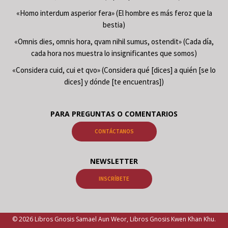
«Homo interdum asperior fera» (El hombre es más feroz que la
bestia)
«Omnis dies, omnis hora, qvam nihil sumus, ostendit» (Cada día,
cada hora nos muestra lo insignificantes que somos)
«Considera cuid, cui et qvo» (Considera qué [dices] a quién [se lo
dices] y dónde [te encuentras])
PARA PREGUNTAS O COMENTARIOS
CONTÁCTANOS
NEWSLETTER
INSCRÍBETE
© 2026 Libros Gnosis Samael Aun Weor, Libros Gnosis Kwen Khan Khu.