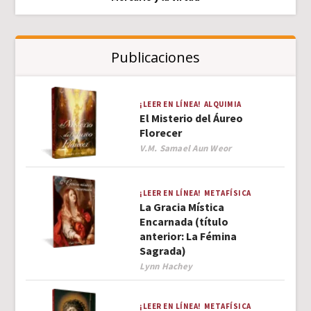
Publicaciones
¡LEER EN LÍNEA!
ALQUIMIA
El Misterio del Áureo
Florecer
Author
V.M. Samael Aun Weor
¡LEER EN LÍNEA!
METAFÍSICA
La Gracia Mística
Encarnada (título
anterior: La Fémina
Sagrada)
Author
Lynn Hachey
¡LEER EN LÍNEA!
METAFÍSICA