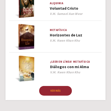
ALQUIMIA
Voluntad Cristo
Author
V.M. Samael Aun Weor
METAFÍSICA
Horizontes de Luz
Author
V.M. Kwen Khan Khu
¡LEER EN LÍNEA!
METAFÍSICA
Diálogos con mi Alma
Author
V.M. Kwen Khan Khu
VER MÁS