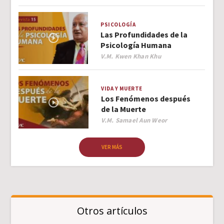
PSICOLOGÍA
Las Profundidades de la
Psicología Humana
Author
V.M. Kwen Khan Khu
VIDA Y MUERTE
Los Fenómenos después
de la Muerte
Author
V.M. Samael Aun Weor
VER MÁS
Otros artículos