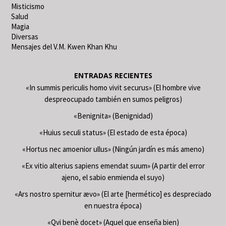
Misticismo
Salud
Magia
Diversas
Mensajes del V.M. Kwen Khan Khu
ENTRADAS RECIENTES
«In summis periculis homo vivit securus» (El hombre vive
despreocupado también en sumos peligros)
«Benignita» (Benignidad)
«Huius seculi status» (El estado de esta época)
«Hortus nec amoenior ullus» (Ningún jardín es más ameno)
«Ex vitio alterius sapiens emendat suum» (A partir del error
ajeno, el sabio enmienda el suyo)
«Ars nostro spernitur ævo» (El arte [hermético] es despreciado
en nuestra época)
«Qvi benè docet» (Aquel que enseña bien)