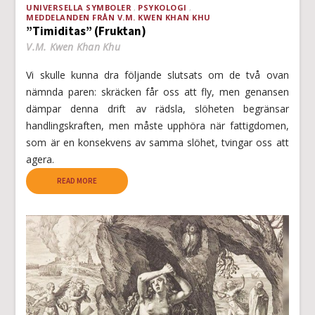
UNIVERSELLA SYMBOLER
PSYKOLOGI
MEDDELANDEN FRÅN V.M. KWEN KHAN KHU
”Timiditas” (Fruktan)
V.M. Kwen Khan Khu
Vi skulle kunna dra följande slutsats om de två ovan
nämnda paren: skräcken får oss att fly, men genansen
dämpar denna drift av rädsla, slöheten begränsar
handlingskraften, men måste upphöra när fattigdomen,
som är en konsekvens av samma slöhet, tvingar oss att
agera.
READ MORE