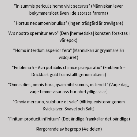
”In summis periculis homo vivit securus” (Människan lever
bekymmerslöst även i de största farorna)
”Hortus nec amoenior ullus” (Ingen trädgård är trevligare)
”Ars nostro spernitur ævo” (Den [hermetiska] konsten föraktas i
vår epok)
”Homo interdum asperior fera” (Människan är grymmare än
vilddjuret)
”Emblema 5 – Avri potabilis chimice praeparatio” (Emblem 5 –
Drickbart guld framställt genom alkemi)
”Omnis dies, omnis hora, qvam nihil sumus, ostendit” (Varje dag,
varje timme visar oss hur obetydliga vi är)
”Omnia mercurio, sulphure et sale” (Allting existerar genom
Kvicksilver, Svavel och Salt)
”Finitum producit infinitum” (Det ändliga framkallar det oändliga)
Klargörande av begrepp (4:e delen)