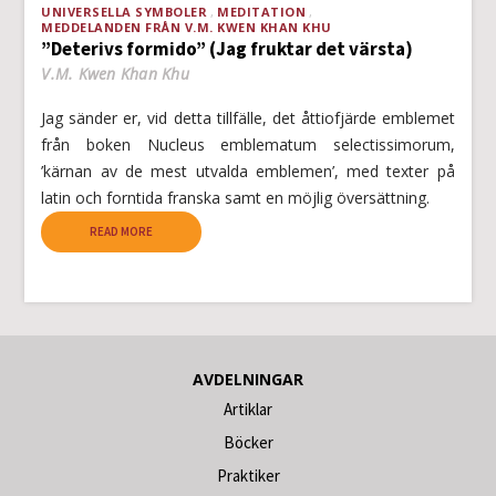
UNIVERSELLA SYMBOLER
MEDITATION
MEDDELANDEN FRÅN V.M. KWEN KHAN KHU
”Deterivs formido” (Jag fruktar det värsta)
V.M. Kwen Khan Khu
Jag sänder er, vid detta tillfälle, det åttiofjärde emblemet
från boken Nucleus emblematum selectissimorum,
’kärnan av de mest utvalda emblemen’, med texter på
latin och forntida franska samt en möjlig översättning.
READ MORE
AVDELNINGAR
Artiklar
Böcker
Praktiker