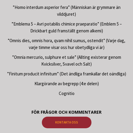
”Homo interdum asperior fera” (Människan är grymmare än
vilddjuret)
”Emblema 5 – Avri potabilis chimice praeparatio” (Emblem 5 –
Drickbart guld framställt genom alkemi)
”Omnis dies, omnis hora, qvam nihil sumus, ostendit” (Varje dag,
varje timme visar oss hur obetydliga vi är)
”Omnia mercurio, sulphure et sale” (Allting existerar genom
Kvicksilver, Svavel och Salt)
”Finitum producit infinitum” (Det ändliga framkallar det oändliga)
Klargörande av begrepp (4:e delen)
Cognitio
FÖR FRÅGOR OCH KOMMENTARER
KONTAKTA OSS