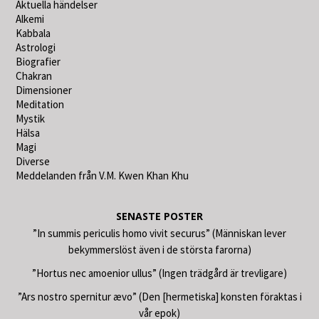
Aktuella händelser
Alkemi
Kabbala
Astrologi
Biografier
Chakran
Dimensioner
Meditation
Mystik
Hälsa
Magi
Diverse
Meddelanden från V.M. Kwen Khan Khu
SENASTE POSTER
”In summis periculis homo vivit securus” (Människan lever
bekymmerslöst även i de största farorna)
”Hortus nec amoenior ullus” (Ingen trädgård är trevligare)
”Ars nostro spernitur ævo” (Den [hermetiska] konsten föraktas i
vår epok)