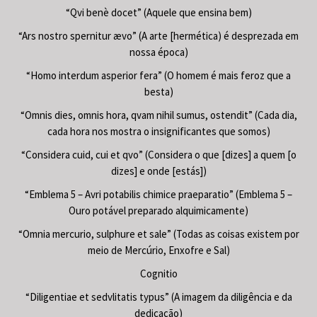
“Qvi benè docet” (Aquele que ensina bem)
“Ars nostro spernitur ævo” (A arte [hermética) é desprezada em
nossa época)
“Homo interdum asperior fera” (O homem é mais feroz que a
besta)
“Omnis dies, omnis hora, qvam nihil sumus, ostendit” (Cada dia,
cada hora nos mostra o insignificantes que somos)
“Considera cuid, cui et qvo” (Considera o que [dizes] a quem [o
dizes] e onde [estás])
“Emblema 5 – Avri potabilis chimice praeparatio” (Emblema 5 –
Ouro potável preparado alquimicamente)
“Omnia mercurio, sulphure et sale” (Todas as coisas existem por
meio de Mercúrio, Enxofre e Sal)
Cognitio
“Diligentiae et sedvlitatis typus” (A imagem da diligência e da
dedicação)