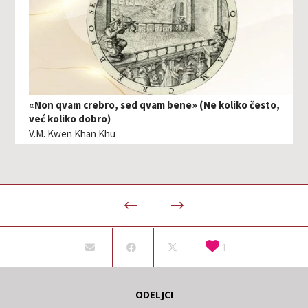
«Non qvam crebro, sed qvam bene» (Ne koliko često,
već koliko dobro)
V.M. Kwen Khan Khu
1
ODELJCI