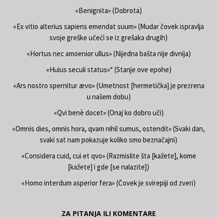
«Benignita» (Dobrota)
«Ex vitio alterius sapiens emendat suum» (Mudar čovek ispravlja
svoje greške učeći se iz grešaka drugih)
«Hortus nec amoenior ullus» (Nijedna bašta nije divnija)
«Huius seculi status»“ (Stanje ove epohe)
«Ars nostro spernitur ævo» (Umetnost [hermetička] je prezrena
u našem dobu)
«Qvi benè docet» (Onaj ko dobro uči)
«Omnis dies, omnis hora, qvam nihil sumus, ostendit» (Svaki dan,
svaki sat nam pokazuje koliko smo beznačajni)
«Considera cuid, cui et qvo» (Razmislite šta [kažete], kome
[kažete] i gde [se nalazite])
«Homo interdum asperior fera» (Čovek je svirepiji od zveri)
ZA PITANJA ILI KOMENTARE