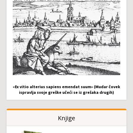
«Ex vitio alterius sapiens emendat suum» (Mudar čovek
ispravlja svoje greške učeći se iz grešaka drugih)
Knjige