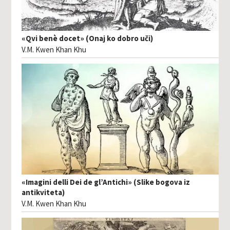
«Qvi benè docet» (Onaj ko dobro uči)
V.M. Kwen Khan Khu
«Imagini delli Dei de gl’Antichi» (Slike bogova iz
antikviteta)
V.M. Kwen Khan Khu