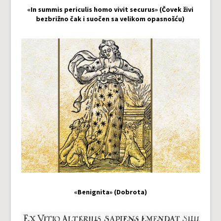
«In summis periculis homo vivit securus» (Čovek živi
bezbrižno čak i suočen sa velikom opasnošću)
«Benignita» (Dobrota)