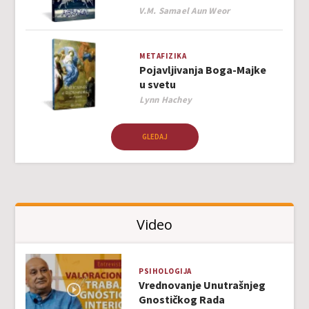
Author
V.M. Samael Aun Weor
METAFIZIKA
Pojavljivanja Boga-Majke
u svetu
Author
Lynn Hachey
GLEDAJ
Video
PSIHOLOGIJA
Vrednovanje Unutrašnjeg
Gnostičkog Rada