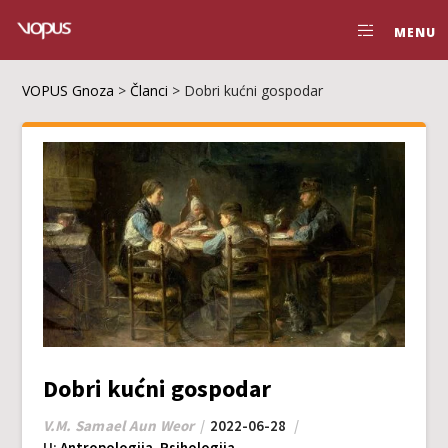
MENU
VOPUS Gnoza
>
Članci
>
Dоbri kućni gоspоdаr
Dоbri kućni gоspоdаr
V.M. Samael Aun Weor
2022-06-28
U:
Antropologija
,
Psihologija