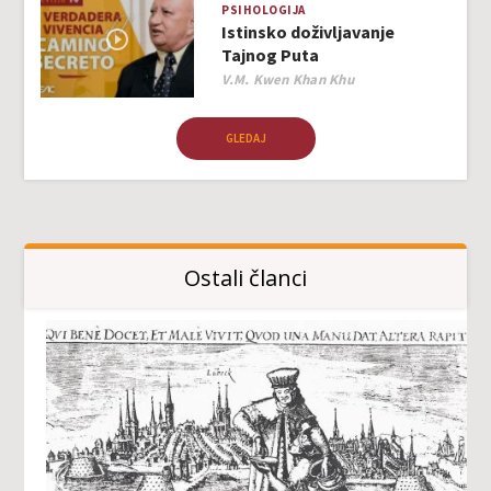
PSIHOLOGIJA
Istinsko doživljavanje
Tajnog Puta
Author
V.M. Kwen Khan Khu
GLEDAJ
Ostali članci