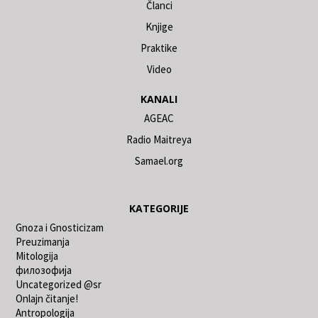
Članci
Knjige
Praktike
Video
KANALI
AGEAC
Radio Maitreya
Samael.org
KATEGORIJE
Gnoza i Gnosticizam
Preuzimanja
Mitologija
филозофија
Uncategorized @sr
Onlajn čitanje!
Antropologija