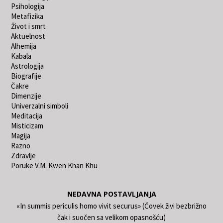
Psihologija
Metafizika
Život i smrt
Aktuelnost
Alhemija
Kabala
Astrologija
Biografije
Čakre
Dimenzije
Univerzalni simboli
Meditacija
Misticizam
Magija
Razno
Zdravlje
Poruke V.M. Kwen Khan Khu
NEDAVNA POSTAVLJANJA
«In summis periculis homo vivit securus» (Čovek živi bezbrižno
čak i suočen sa velikom opasnošću)