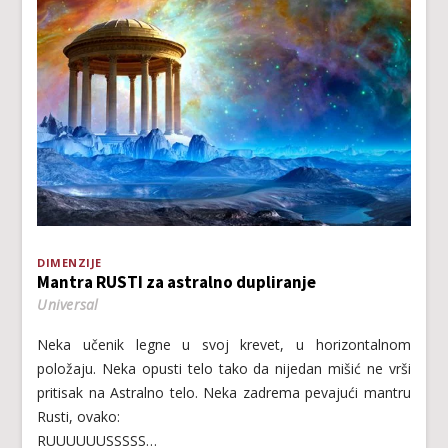
DIMENZIJE
Mantra RUSTI za astralno dupliranje
Universal
Neka učenik legne u svoj krevet, u horizontalnom
položaju. Neka opusti telo tako da nijedan mišić ne vrši
pritisak na Astralno telo. Neka zadrema pevajući mantru
Rusti, ovako:
RUUUUUUSSSSS…