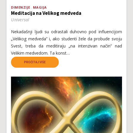
DIMENZIJE
MAGIJA
Meditacija na Velikog medveda
Universal
Nekadašnji ljudi su odrastali duhovno pod influencijom
„Velikog medveda” i, ako studenti žele da probude svoju
Svest, treba da meditiraju „na intenzivan način” nad
Velikim medvedom. Ta konst…
PROČITAJ VIŠE