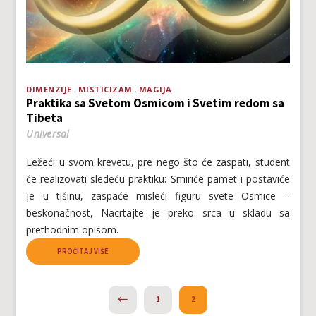
DIMENZIJE
MISTICIZAM
MAGIJA
Praktika sa Svetom Osmicom i Svetim redom sa
Tibeta
Universal
Ležeći u svom krevetu, pre nego što će zaspati, student
će realizovati sledeću praktiku: Smiriće pamet i postaviće
je u tišinu, zaspaće misleći figuru svete Osmice –
beskonačnost, Nacrtajte je preko srca u skladu sa
prethodnim opisom.
PROČITAJ VIŠE
PREVIOUS
1
2