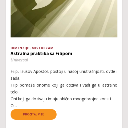
DIMENZIJE
MISTICIZAM
Astralna praktika sa Filipom
Universal
Filip, Isusov Apostol, postoji u našoj unutrašnjosti, ovde i
sada.
Filip pomaže onome koji ga doziva i vadi ga u astralno
telo.
Oni koji ga dozivaju imaju obično mnogobrojne koristi.
O…
PROČITAJ VIŠE