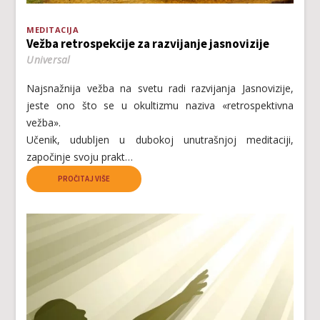
MEDITACIJA
Vežba retrospekcije za razvijanje jasnovizije
Universal
Najsnažnija vežba na svetu radi razvijanja Jasnovizije,
jeste ono što se u okultizmu naziva «retrospektivna
vežba».
Učenik, udubljen u dubokoj unutrašnjoj meditaciji,
započinje svoju prakt…
PROČITAJ VIŠE