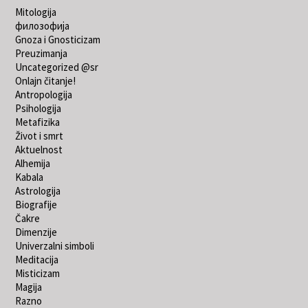
Mitologija
филозофија
Gnoza i Gnosticizam
Preuzimanja
Uncategorized @sr
Onlajn čitanje!
Antropologija
Psihologija
Metafizika
Život i smrt
Aktuelnost
Alhemija
Kabala
Astrologija
Biografije
Čakre
Dimenzije
Univerzalni simboli
Meditacija
Misticizam
Magija
Razno