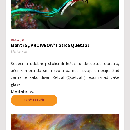
MAGIJA
Mantra „PROWEOA“ i ptica Quetzal
Universal
Sedeći u udobnoj stolici ili ležeći u decubitus dorsalu,
učenik mora da smiri svoju pamet i svoje emocije. Sad
zamislite kako divan Ketzal (Quetzal ) lebdi iznad vaše
glave.
Mentalno vo…
PROČITAJ VIŠE