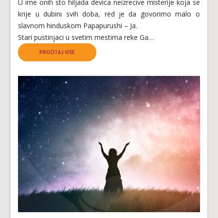
U ime onih sto hiljada devica neizrecive misterije koja se
krije u dubini svih doba, red je da govorimo malo o
slavnom hinduskom Papapurushi – Ja.
Stari pustinjaci u svetim mestima reke Ga…
PROČITAJ VIŠE