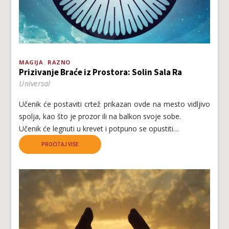
MAGIJA
RAZNO
Prizivanje Braće iz Prostora: Solin Sala Ra
Universal
Učenik će postaviti crtež prikazan ovde na mesto vidljivo
spolja, kao što je prozor ili na balkon svoje sobe.
Učenik će legnuti u krevet i potpuno se opustiti…
PROČITAJ VIŠE