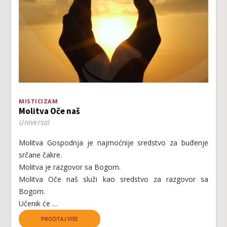
MISTICIZAM
Molitva Oče naš
Universal
Molitva Gospodnja je najmoćnije sredstvo za buđenje
srčane čakre.
Molitva je razgovor sa Bogom.
Molitva Oče naš služi kao sredstvo za razgovor sa
Bogom.
Učenik će …
PROČITAJ VIŠE