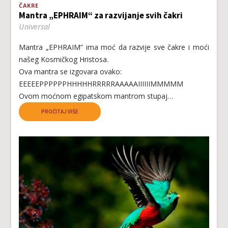
ČAKRE
Mantra „EPHRAIM“ za razvijanje svih čakri
Universal
Mantra „EPHRAIM” ima moć da razvije sve čakre i moći
našeg Kosmičkog Hristosa.
Ova mantra se izgovara ovako:
EEEEEPPPPPPHHHHHRRRRRAAAAAIIIIIIMMMMM
Ovom moćnom egipatskom mantrom stupaj…
PROČITAJ VIŠE