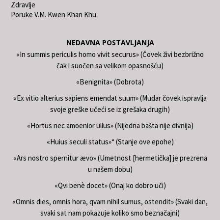
Zdravlje
Poruke V.M. Kwen Khan Khu
NEDAVNA POSTAVLJANJA
«In summis periculis homo vivit securus» (Čovek živi bezbrižno
čak i suočen sa velikom opasnošću)
«Benignita» (Dobrota)
«Ex vitio alterius sapiens emendat suum» (Mudar čovek ispravlja
svoje greške učeći se iz grešaka drugih)
«Hortus nec amoenior ullus» (Nijedna bašta nije divnija)
«Huius seculi status»“ (Stanje ove epohe)
«Ars nostro spernitur ævo» (Umetnost [hermetička] je prezrena
u našem dobu)
«Qvi benè docet» (Onaj ko dobro uči)
«Omnis dies, omnis hora, qvam nihil sumus, ostendit» (Svaki dan,
svaki sat nam pokazuje koliko smo beznačajni)