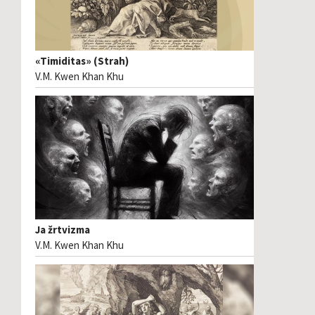
«Timiditas» (Strah)
V.M. Kwen Khan Khu
Ja žrtvizma
V.M. Kwen Khan Khu