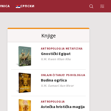
VNICA
СРПСКИ
Knjige
ANTROPOLOGIJA
METAFIZIKA
Gnostički Egipat
Author
V.M. Kwen Khan Khu
ONLAJN ČITANJE!
PSIHOLOGIJA
Budina ogrlica
Author
V.M. Samael Aun Weor
ANTROPOLOGIJA
Astečka hristička magija