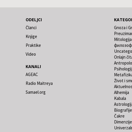
ODELJCI
KATEGOR
Članci
Gnoza i G
Preuzima
Knjige
Mitologija
Praktike
филозоф
Uncatego
Video
Onlajn čit
Antropolo
KANALI
Psihologij
AGEAC
Metafizik
Život i sm
Radio Maitreya
Aktuelno
Samael.org
Alhemija
Kabala
Astrologij
Biografije
Čakre
Dimenzije
Univerzaln