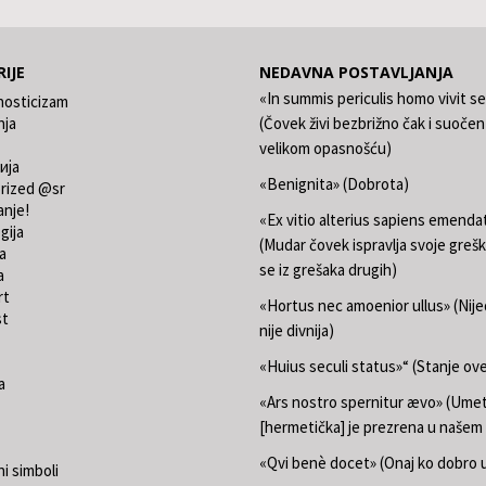
IJE
NEDAVNA POSTAVLJANJA
«In summis periculis homo vivit s
nosticizam
nja
(Čovek živi bezbrižno čak i suočen
velikom opasnošću)
ија
«Benignita» (Dobrota)
rized @sr
anje!
«Ex vitio alterius sapiens emend
gija
(Mudar čovek ispravlja svoje grešk
a
se iz grešaka drugih)
a
rt
«Hortus nec amoenior ullus» (Nij
st
nije divnija)
«Huius seculi status»“ (Stanje ov
a
«Ars nostro spernitur ævo» (Ume
[hermetička] je prezrena u našem
«Qvi benè docet» (Onaj ko dobro u
i simboli