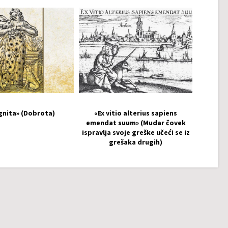
gnita» (Dobrota)
«Ex vitio alterius sapiens
emendat suum» (Mudar čovek
ispravlja svoje greške učeći se iz
grešaka drugih)