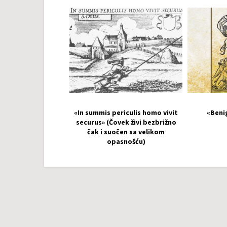
«In summis periculis homo vivit
«Beni
securus» (Čovek živi bezbrižno
čak i suočen sa velikom
opasnošću)