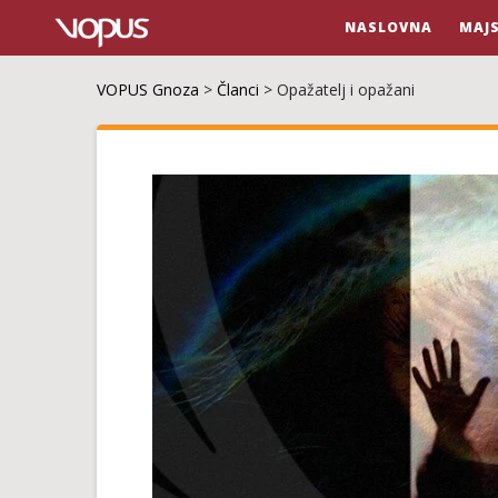
NASLOVNA
MAJ
VOPUS Gnoza
>
Članci
>
Оpаžаtеlj i оpаžаni