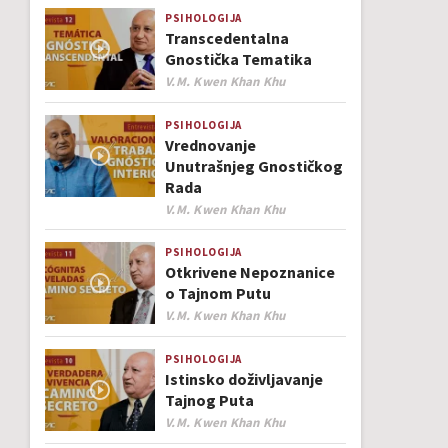
PSIHOLOGIJA
Transcedentalna
Gnostička Tematika
Author
V.M. Kwen Khan Khu
PSIHOLOGIJA
Vrednovanje
Unutrašnjeg Gnostičkog
Rada
Author
V.M. Kwen Khan Khu
PSIHOLOGIJA
Otkrivene Nepoznanice
o Tajnom Putu
Author
V.M. Kwen Khan Khu
PSIHOLOGIJA
Istinsko doživljavanje
Tajnog Puta
Author
V.M. Kwen Khan Khu