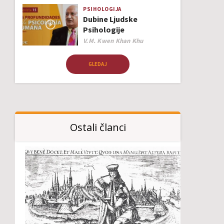
PSIHOLOGIJA
Dubine Ljudske
Psihologije
Author
V.M. Kwen Khan Khu
GLEDAJ
Ostali članci