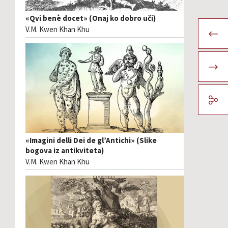
«Qvi benè docet» (Onaj ko dobro uči)
V.M. Kwen Khan Khu
«Imagini delli Dei de gl’Antichi» (Slike
bogova iz antikviteta)
V.M. Kwen Khan Khu