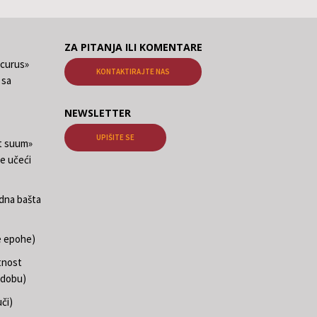
ZA PITANJA ILI KOMENTARE
ecurus»
KONTAKTIRAJTE NAS
 sa
NEWSLETTER
UPIŠITE SE
at suum»
e učeći
edna bašta
e epohe)
tnost
 dobu)
či)