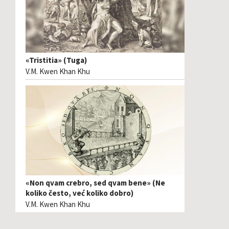
«Tristitia» (Tuga)
V.M. Kwen Khan Khu
«Non qvam crebro, sed qvam bene» (Ne
koliko često, već koliko dobro)
V.M. Kwen Khan Khu