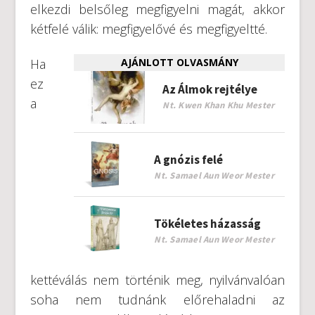
elkezdi belsőleg megfigyelni magát, akkor
kétfelé válik: megfigyelővé és megfigyeltté.
Ha
AJÁNLOTT OLVASMÁNY
ez
Az Álmok rejtélye
a
Nt. Kwen Khan Khu Mester
A gnózis felé
Nt. Samael Aun Weor Mester
Tökéletes házasság
Nt. Samael Aun Weor Mester
kettéválás nem történik meg, nyilvánvalóan
soha nem tudnánk előrehaladni az