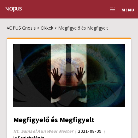
MENU
VOPUS Gnosis
>
Cikkek
>
Megfigyelő és Megfigyelt
Megfigyelő és Megfigyelt
Nt. Samael Aun Weor Mester
2021-08-09
In
Pszichológia