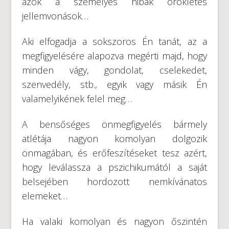
azok a személyes hibák örökletes
jellemvonások…
Aki elfogadja a sokszoros Én tanát, az a
megfigyelésére alapozva megérti majd, hogy
minden vágy, gondolat, cselekedet,
szenvedély, stb., egyik vagy másik Én
valamelyikének felel meg…
A bensőséges önmegfigyelés bármely
atlétája nagyon komolyan dolgozik
önmagában, és erőfeszítéseket tesz azért,
hogy leválassza a pszichikumától a saját
belsejében hordozott nemkívánatos
elemeket…
Ha valaki komolyan és nagyon őszintén