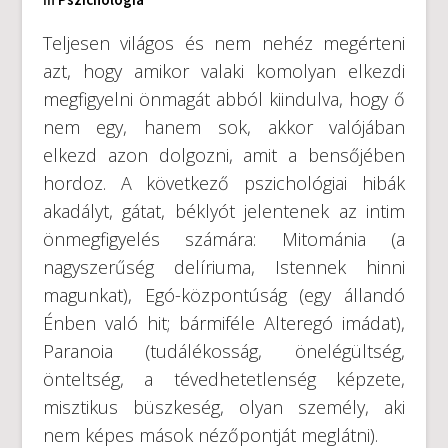
Teljesen világos és nem nehéz megérteni
azt, hogy amikor valaki komolyan elkezdi
megfigyelni önmagát abból kiindulva, hogy ő
nem egy, hanem sok, akkor valójában
elkezd azon dolgozni, amit a bensőjében
hordoz. A következő pszichológiai hibák
akadályt, gátat, béklyót jelentenek az intim
önmegfigyelés számára: Mitománia (a
nagyszerűség delíriuma, Istennek hinni
magunkat), Egó-központúság (egy állandó
Énben való hit; bármiféle Alteregó imádat),
Paranoia (tudálékosság, önelégültség,
önteltség, a tévedhetetlenség képzete,
misztikus büszkeség, olyan személy, aki
nem képes mások nézőpontját meglátni).