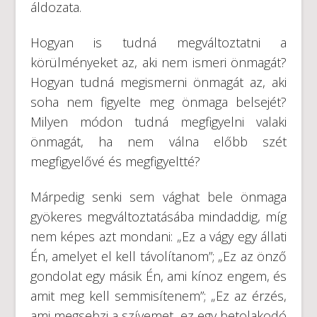
áldozata.
Hogyan is tudná megváltoztatni a
körülményeket az, aki nem ismeri önmagát?
Hogyan tudná megismerni önmagát az, aki
soha nem figyelte meg önmaga belsejét?
Milyen módon tudná megfigyelni valaki
önmagát, ha nem válna előbb szét
megfigyelővé és megfigyeltté?
Márpedig senki sem vághat bele önmaga
gyökeres megváltoztatásába mindaddig, míg
nem képes azt mondani: „Ez a vágy egy állati
Én, amelyet el kell távolítanom”; „Ez az önző
gondolat egy másik Én, ami kínoz engem, és
amit meg kell semmisítenem”; „Ez az érzés,
ami megsebzi a szívemet, ez egy betolakodó