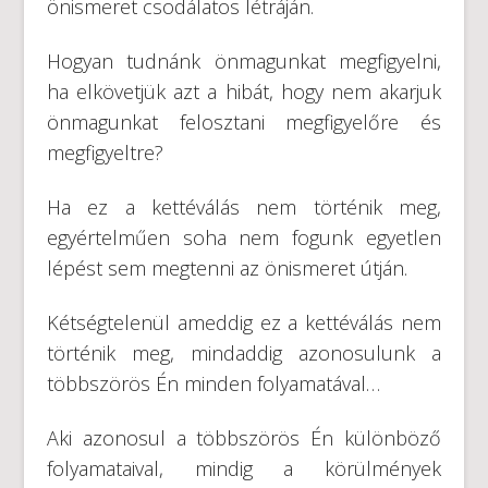
önismeret csodálatos létráján.
Hogyan tudnánk önmagunkat megfigyelni,
ha elkövetjük azt a hibát, hogy nem akarjuk
önmagunkat felosztani megfigyelőre és
megfigyeltre?
Ha ez a kettéválás nem történik meg,
egyértelműen soha nem fogunk egyetlen
lépést sem megtenni az önismeret útján.
Kétségtelenül ameddig ez a kettéválás nem
történik meg, mindaddig azonosulunk a
többszörös Én minden folyamatával…
Aki azonosul a többszörös Én különböző
folyamataival, mindig a körülmények