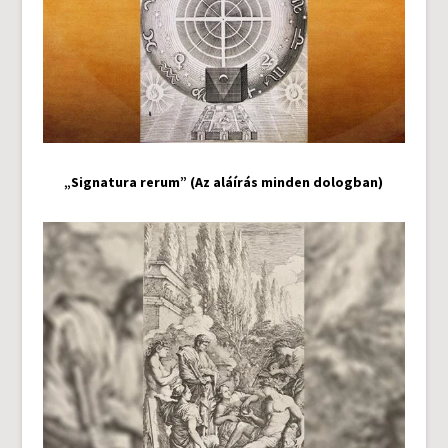
„Signatura rerum” (Az aláírás minden dologban)