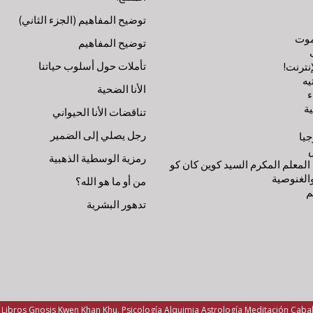
توضيح المفاهيم (الجزء الثاني)
موت
توضيح المفاهيم
تأملات حول أسلوب حياتنا
إنترنت!
يه
الأنا الضحية
ء
ة
تناقضات الأنا الحيواني
رجل يصلي إلى الضمير
جيا
رمزية الوسطية الذهبية
لمعلم المكرم السيد كوين كان كو
الغنوصية
من أو ما هو الله؟
م
تدهور البشرية