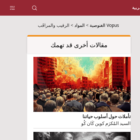
ربية
Vopus الغنوصية
>
المواد
>
الرقيب والمراقَب
مقالات أخرى قد تهمك
تأملات حول أسلوب حياتنا
السيد المُكرَم كوين كَان كُو