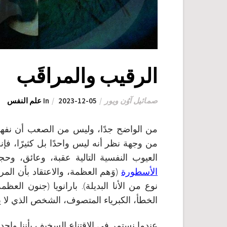
الرقيب والمراقَب
صمائيل آوُن ويور
2023-12-05
In
علم النفس
من الواضح جدًا، وليس من الصعب أن نفهم
من وجهة نظر أنه ليس واحدًا بل كثيرًا، فإنه
العيوب النفسية التالية عقبة، وعائق، وحج
الأسطورة
(وَهم العظمة، والاعتقاد بأن المرء 
نوع من الأنا البديلة). بارانويا (جنون العظ
الخطأ، الكبرياء المتصوف، الشخص الذي لا
عندما نستمر في الاقتناع السخيف بأننا واحد،