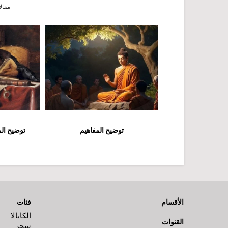
مقال
توضيح المفاهيم
توضيح الم
الأقسام
فئات
الكابالا
القنوات
سحر