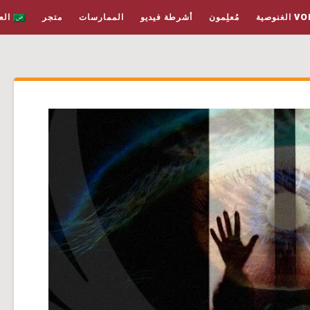
غنوصية
مُعلِمون
أشرطة فيديو
الممارسات
متجر
الع