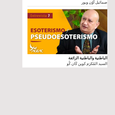
صمائيل آوُن ويور
الباطنية والباطنية الزائفة
السيد المُكرَم كوين كَان كُو