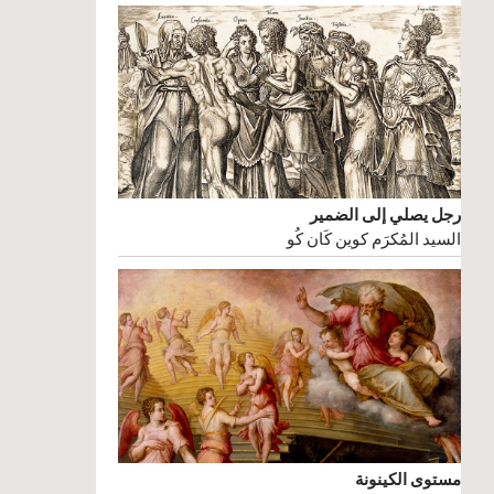
رجل يصلي إلى الضمير
السيد المُكرَم كوين كَان كُو
مستوى الكينونة