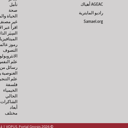
AGEAC أهياك
تأمل
صحة
راديو المايترية
الحياة وال
Samael.org
غير مصنف
اقرأ عبر ال
السِيَر الذات
الميتافيزيا
رموز عالمي
التصوف
الانثروبولو
علم النفس
رسائل من ا
الغنوصية و
علم التنجي
فلسفة
الخيمياء
الحالي
الشاكرات
أبعاد
مختلف
© 2026 Libros Gnosis Samael Aun Weor, Libros Gnosis Kwen Khan Khu. Psicología Alquimia Astrología Meditación Cabalá | VOPUS, Portal Gnosis