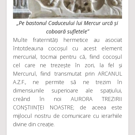
„Pe bastonul Caduceului lui Mercur urcă și
coboară sufletele”
Multe fraternități hermetice au asociat
întotdeauna cocoșul cu acest element
mercurial, tocmai pentru că, fiind cocoșul
cel care ne trezește în zori, la fel și
Mercurul, fiind transmutat prin ARCANUL
A.Z.F., ne permite să ne trezim în
dimensiunile superioare ale spațiului,
creând în noi AURORA TREZIRII
CONȘTIINȚEI NOASTRE; de aceea este
mijlocul nostru de comunicare cu ierarhiile
divine din creație.