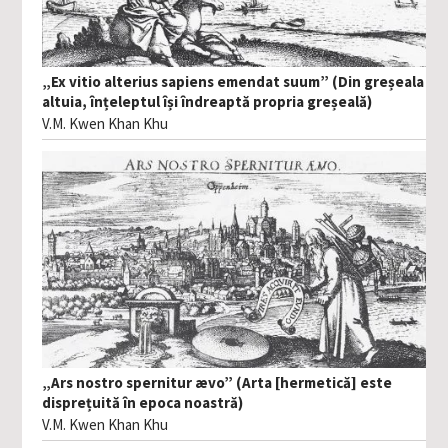
„Ex vitio alterius sapiens emendat suum” (Din greșeala
altuia, înțeleptul își îndreaptă propria greșeală)
V.M. Kwen Khan Khu
„Ars nostro spernitur ævo” (Arta [hermetică] este
disprețuită în epoca noastră)
V.M. Kwen Khan Khu