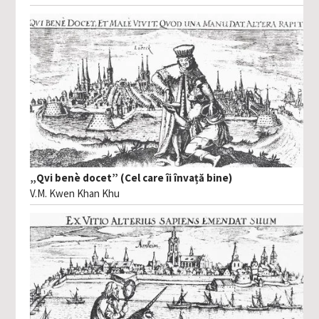
„Qvi benè docet” (Cel care îi învață bine)
V.M. Kwen Khan Khu