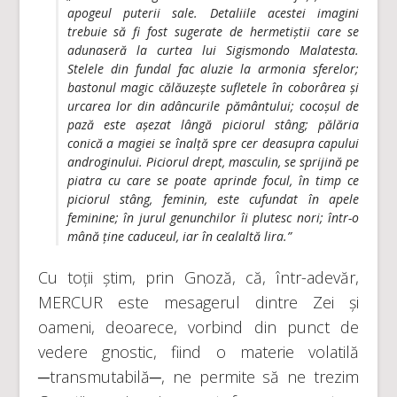
apogeul puterii sale. Detaliile acestei imagini
trebuie să fi fost sugerate de hermetiștii care se
adunaseră la curtea lui Sigismondo Malatesta.
Stelele din fundal fac aluzie la armonia sferelor;
bastonul magic călăuzește sufletele în coborârea și
urcarea lor din adâncurile pământului; cocoșul de
pază este așezat lângă piciorul stâng; pălăria
conică a magiei se înalță spre cer deasupra capului
androginului. Piciorul drept, masculin, se sprijină pe
piatra cu care se poate aprinde focul, în timp ce
piciorul stâng, feminin, este cufundat în apele
feminine; în jurul genunchilor îi plutesc nori; într-o
mână ține caduceul, iar în cealaltă lira.”
Cu toții știm, prin Gnoză, că, într-adevăr,
MERCUR este mesagerul dintre Zei și
oameni, deoarece, vorbind din punct de
vedere gnostic, fiind o materie volatilă
─transmutabilă─, ne permite să ne trezim