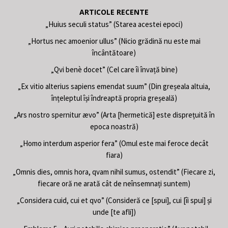
ARTICOLE RECENTE
„Huius seculi status” (Starea acestei epoci)
„Hortus nec amoenior ullus” (Nicio grădină nu este mai
încântătoare)
„Qvi benè docet” (Cel care îi învață bine)
„Ex vitio alterius sapiens emendat suum” (Din greșeala altuia,
înțeleptul își îndreaptă propria greșeală)
„Ars nostro spernitur ævo” (Arta [hermetică] este disprețuită în
epoca noastră)
„Homo interdum asperior fera” (Omul este mai feroce decât
fiara)
„Omnis dies, omnis hora, qvam nihil sumus, ostendit” (Fiecare zi,
fiecare oră ne arată cât de neînsemnați suntem)
„Considera cuid, cui et qvo” (Consideră ce [spui], cui [îi spui] și
unde [te afli])