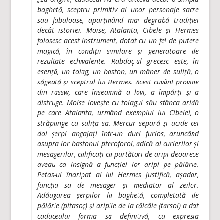
baghetă, sceptru primitiv al unor personaje sacre
sau fabuloase, aparținând mai degrabă tradiției
decât istoriei. Moise, Atalanta, Cibele și Hermes
folosesc acest instrument, dotat cu un fel de putere
magică, în condiții similare și generatoare de
rezultate echivalente. Rabdoç-ul grecesc este, în
esență, un toiag, un baston, un mâner de suliță, o
săgeată și sceptrul lui Hermes. Acest cuvânt provine
din rassw, care înseamnă a lovi, a împărți și a
distruge. Moise lovește cu toiagul său stânca aridă
pe care Atalanta, urmând exemplul lui Cibelei, o
străpunge cu sulița sa. Mercur separă și ucide cei
doi șerpi angajați într-un duel furios, aruncând
asupra lor bastonul pteroforoi, adică al curierilor și
mesagerilor, calificați ca purtători de aripi deoarece
aveau ca insignă a funcției lor aripi pe pălărie.
Petas-ul înaripat al lui Hermes justifică, așadar,
funcția sa de mesager și mediator al zeilor.
Adăugarea șerpilor la baghetă, completată de
pălărie (pitasoç) și aripile de la călcâie (tarsoi) a dat
caduceului forma sa definitivă, cu expresia