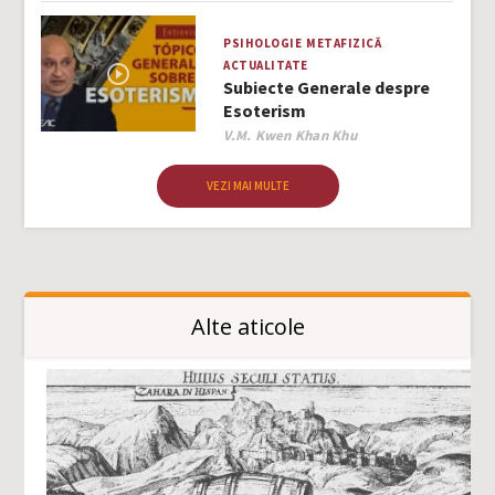
PSIHOLOGIE
METAFIZICĂ
ACTUALITATE
Subiecte Generale despre
Esoterism
Author
V.M. Kwen Khan Khu
VEZI MAI MULTE
Alte aticole