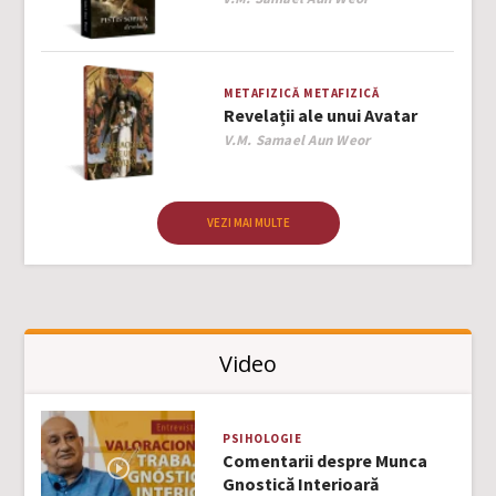
METAFIZICĂ
METAFIZICĂ
Revelații ale unui Avatar
Author
V.M. Samael Aun Weor
VEZI MAI MULTE
Video
PSIHOLOGIE
Comentarii despre Munca
Gnostică Interioară