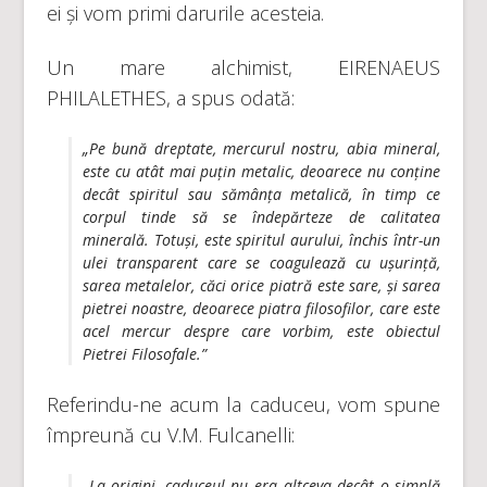
ei și vom primi darurile acesteia.
Un mare alchimist, EIRENAEUS
PHILALETHES, a spus odată:
„Pe bună dreptate, mercurul nostru, abia mineral,
este cu atât mai puțin metalic, deoarece nu conține
decât spiritul sau sămânța metalică, în timp ce
corpul tinde să se îndepărteze de calitatea
minerală. Totuși, este spiritul aurului, închis într-un
ulei transparent care se coagulează cu ușurință,
sarea metalelor, căci orice piatră este sare, și sarea
pietrei noastre, deoarece piatra filosofilor, care este
acel mercur despre care vorbim, este obiectul
Pietrei Filosofale.”
Referindu-ne acum la caduceu, vom spune
împreună cu V.M. Fulcanelli:
„La origini, caduceul nu era altceva decât o simplă