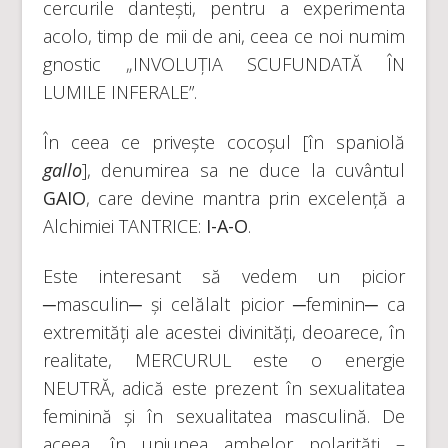
cercurile dantești, pentru a experimenta
acolo, timp de mii de ani, ceea ce noi numim
gnostic „INVOLUȚIA SCUFUNDATĂ ÎN
LUMILE INFERALE”.
În ceea ce privește cocoșul [în spaniolă
gallo
], denumirea sa ne duce la cuvântul
GAIO
, care devine mantra prin excelență a
Alchimiei TANTRICE:
I-A-O
.
Este interesant să vedem un picior
─masculin─ și celălalt picior ─feminin─ ca
extremități ale acestei divinități, deoarece, în
realitate, MERCURUL este o energie
NEUTRĂ, adică este prezent în sexualitatea
feminină și în sexualitatea masculină. De
aceea, în uniunea ambelor polarități –