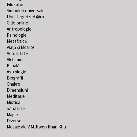
Filozofie
Simboluri universale
Uncategorized @ro
Citiți online!
Antropologie
Psihologie
Metafizică
Viață și Moarte
Actualitate
Alchimie
Kabală
Astrologie
Biografii
Chakre
Dimensiuni
Meditație
Mistică
Sănătate
Magie
Diverse
Mesaje ale V.M. Kwen Khan Khu