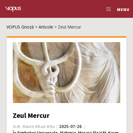
MENU
VOPUS Gnoză
>
Articole
>
Zeul Mercur
Zeul Mercur
V.M. Kwen Khan Khu
2025-07-26
În
Simboluri Universale
,
Alchimie
,
Mesaje Ale V.M. Kwen