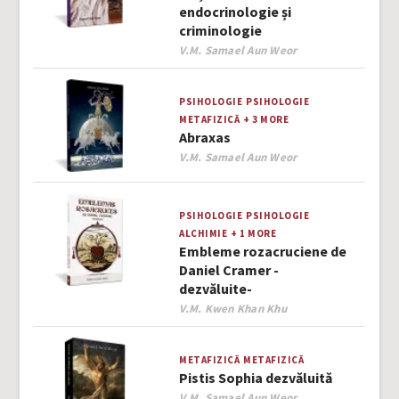
endocrinologie și
criminologie
Author
V.M. Samael Aun Weor
PSIHOLOGIE
PSIHOLOGIE
METAFIZICĂ
+ 3 MORE
Abraxas
Author
V.M. Samael Aun Weor
PSIHOLOGIE
PSIHOLOGIE
ALCHIMIE
+ 1 MORE
Embleme rozacruciene de
Daniel Cramer -
dezvăluite-
Author
V.M. Kwen Khan Khu
METAFIZICĂ
METAFIZICĂ
Pistis Sophia dezvăluită
Author
V.M. Samael Aun Weor