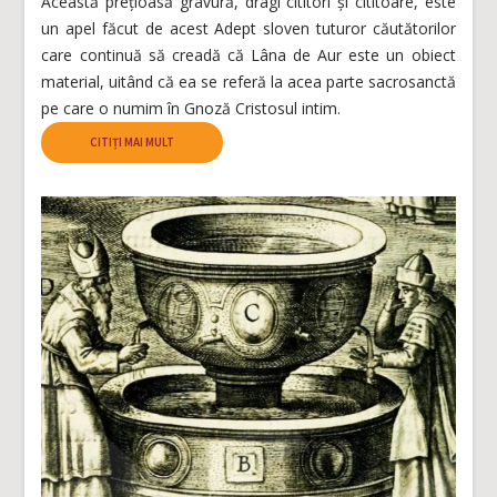
Această prețioasă gravură, dragi cititori și cititoare, este
un apel făcut de acest Adept sloven tuturor căutătorilor
care continuă să creadă că Lâna de Aur este un obiect
material, uitând că ea se referă la acea parte sacrosanctă
pe care o numim în Gnoză Cristosul intim.
CITIȚI MAI MULT