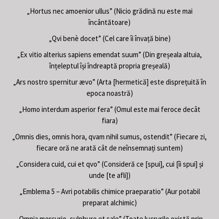
„Hortus nec amoenior ullus” (Nicio grădină nu este mai
încântătoare)
„Qvi benè docet” (Cel care îi învață bine)
„Ex vitio alterius sapiens emendat suum” (Din greșeala altuia,
înțeleptul își îndreaptă propria greșeală)
„Ars nostro spernitur ævo” (Arta [hermetică] este disprețuită în
epoca noastră)
„Homo interdum asperior fera” (Omul este mai feroce decât
fiara)
„Omnis dies, omnis hora, qvam nihil sumus, ostendit” (Fiecare zi,
fiecare oră ne arată cât de neînsemnați suntem)
„Considera cuid, cui et qvo” (Consideră ce [spui], cui [îi spui] și
unde [te afli])
„Emblema 5 – Avri potabilis chimice praeparatio” (Aur potabil
preparat alchimic)
„Omnia mercurio, sulphure et sale” (Toate lucrurile există prin