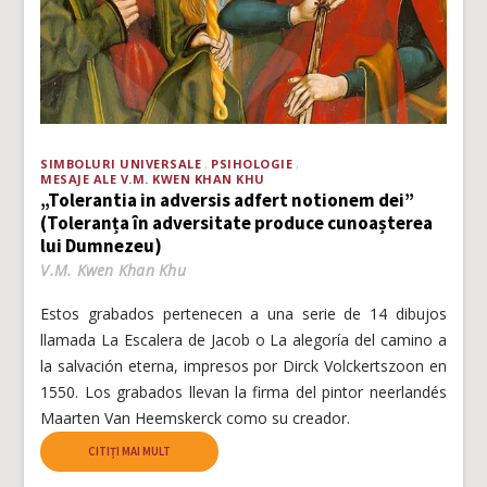
SIMBOLURI UNIVERSALE
PSIHOLOGIE
MESAJE ALE V.M. KWEN KHAN KHU
„Tolerantia in adversis adfert notionem dei”
(Toleranța în adversitate produce cunoașterea
lui Dumnezeu)
V.M. Kwen Khan Khu
Estos grabados pertenecen a una serie de 14 dibujos
llamada La Escalera de Jacob o La alegoría del camino a
la salvación eterna, impresos por Dirck Volckertszoon en
1550. Los grabados llevan la firma del pintor neerlandés
Maarten Van Heemskerck como su creador.
CITIȚI MAI MULT