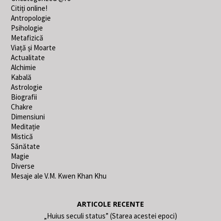
Citiți online!
Antropologie
Psihologie
Metafizică
Viață și Moarte
Actualitate
Alchimie
Kabală
Astrologie
Biografii
Chakre
Dimensiuni
Meditație
Mistică
Sănătate
Magie
Diverse
Mesaje ale V.M. Kwen Khan Khu
ARTICOLE RECENTE
„Huius seculi status” (Starea acestei epoci)