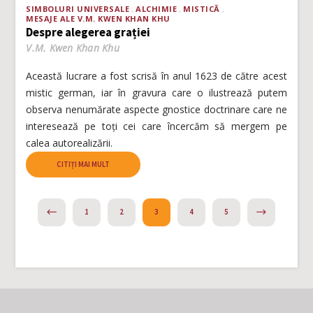
SIMBOLURI UNIVERSALE
ALCHIMIE
MISTICĂ
MESAJE ALE V.M. KWEN KHAN KHU
Despre alegerea grației
V.M. Kwen Khan Khu
Această lucrare a fost scrisă în anul 1623 de către acest
mistic german, iar în gravura care o ilustrează putem
observa nenumărate aspecte gnostice doctrinare care ne
interesează pe toți cei care încercăm să mergem pe
calea autorealizării.
CITIȚI MAI MULT
PREVIOUS
NEXT
1
2
3
4
5