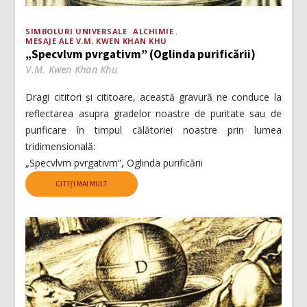
SIMBOLURI UNIVERSALE
ALCHIMIE
MESAJE ALE V.M. KWEN KHAN KHU
„Specvlvm pvrgativm” (Oglinda purificării)
V.M. Kwen Khan Khu
Dragi cititori și cititoare, această gravură ne conduce la
reflectarea asupra gradelor noastre de puritate sau de
purificare în timpul călătoriei noastre prin lumea
tridimensională:
„Specvlvm pvrgativm”, Oglinda purificării
CITIȚI MAI MULT