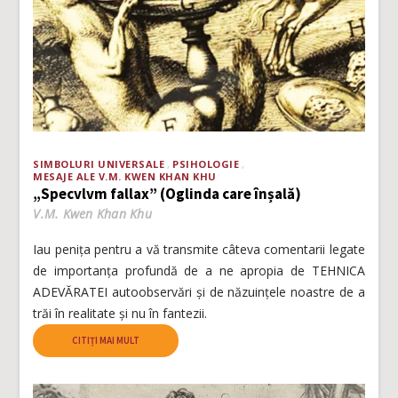
SIMBOLURI UNIVERSALE
PSIHOLOGIE
MESAJE ALE V.M. KWEN KHAN KHU
„Specvlvm fallax” (Oglinda care înșală)
V.M. Kwen Khan Khu
Iau penița pentru a vă transmite câteva comentarii legate
de importanța profundă de a ne apropia de TEHNICA
ADEVĂRATEI autoobservări și de năzuințele noastre de a
trăi în realitate și nu în fantezii.
CITIȚI MAI MULT