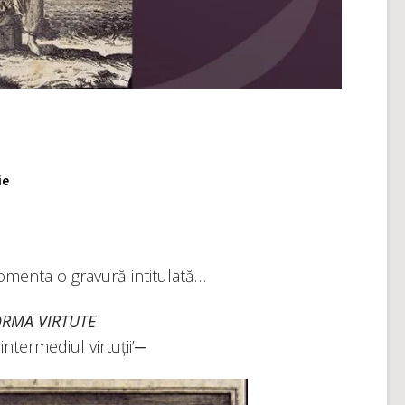
ie
omenta o gravură intitulată…
RMA VIRTUTE
intermediul virtuții’─