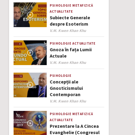
PSIHOLOGIE
METAFIZICĂ
ACTUALITATE
Subiecte Generale
despre Esoterism
Author
V.M. Kwen Khan Khu
PSIHOLOGIE
ACTUALITATE
Gnoza în fața Lumii
Actuale
Author
V.M. Kwen Khan Khu
PSIHOLOGIE
Concepții ale
Gnosticismului
Contemporan
Author
V.M. Kwen Khan Khu
PSIHOLOGIE
METAFIZICĂ
ACTUALITATE
Prezentare la A Cincea
Evanghelie (Congresul