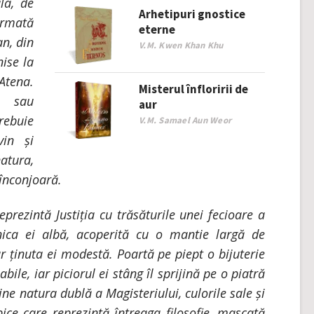
la, de
Arhetipuri gnostice
armată
eterne
an, din
V.M. Kwen Khan Khu
nise la
Atena.
Misterul înfloririi de
i sau
aur
rebuie
V.M. Samael Aun Weor
vin și
atura,
 înconjoară.
prezintă Justiția cu trăsăturile unei fecioare a
nica ei albă, acoperită cu o mantie largă de
ar ținuta ei modestă. Poartă pe piept o bijuterie
bile, iar piciorul ei stâng îl sprijină pe o piatră
ne natura dublă a Magisteriului, culorile sale și
bice care reprezintă întreaga filosofie, mascată