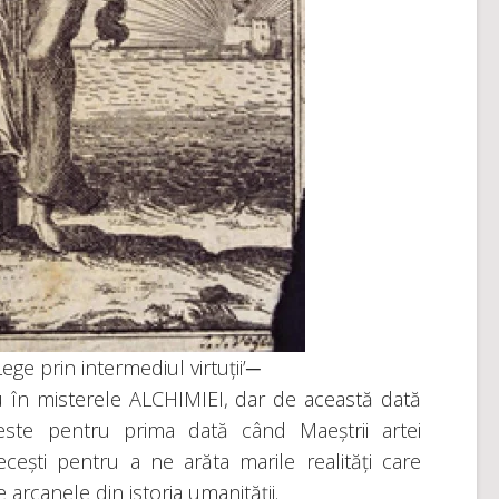
e prin intermediul virtuții’─
 în misterele ALCHIMIEI, dar de această dată
este pentru prima dată când Maeștrii artei
ecești pentru a ne arăta marile realități care
 arcanele din istoria umanității.