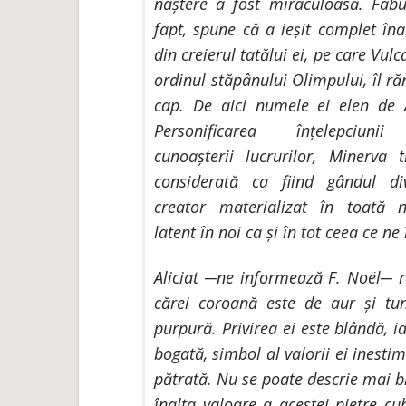
naștere a fost miraculoasă. Fabu
fapt, spune că a ieșit complet în
din creierul tatălui ei, pe care Vulc
ordinul stăpânului Olimpului, îl ră
cap. De aici numele ei elen de 
Personificarea înțelepciuni
cunoașterii lucrurilor, Minerva t
considerată ca fiind gândul di
creator materializat în toată n
latent în noi ca și în tot ceea ce ne
Aliciat ─ne informează F. Noël─ re
cărei coroană este de aur și tu
purpură. Privirea ei este blândă, i
bogată, simbol al valorii ei inestima
pătrată. Nu se poate descrie mai bi
înalta valoare a acestei pietre cu