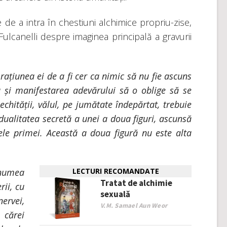
 de a intra în chestiuni alchimice propriu-zise,
ulcanelli despre imaginea principală a gravurii
 rațiunea ei de a fi cer ca nimic să nu fie ascuns
a și manifestarea adevărului să o oblige să se
chității, vălul, pe jumătate îndepărtat, trebuie
dualitatea secretă a unei a doua figuri, ascunsă
ele primei. Această a doua figură nu este alta
numea
LECTURI RECOMANDATE
Tratat de alchimie
ii, cu
sexuală
ervei,
V.M. Samael Aun Weor
 cărei