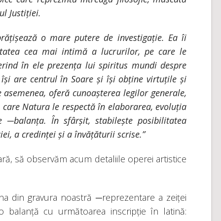
 Justiției.
brățișează o mare putere de investigație. Ea îi
atea cea mai intimă a lucrurilor, pe care le
rind în ele prezența lui
spiritus mundi
despre
își are centrul în Soare și își obține virtuțile și
e asemenea, oferă cunoașterea legilor generale,
e care Natura le respectă în elaborarea, evoluția
e ─balanța. În sfârșit, stabilește posibilitatea
ei, a credinței și a învățăturii scrise.”
ră, să observăm acum detaliile operei artistice
 din gravura noastră ─reprezentare a zeiței
balanță cu următoarea inscripție în latină: