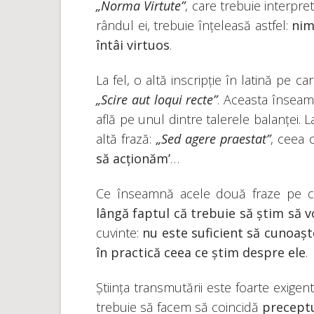
„Norma Virtute”
, care trebuie interpre
rândul ei, trebuie înțeleasă astfel:
nim
întâi virtuos
.
La fel, o altă inscripție în latină pe 
„Scire aut loqui recte”
. Aceasta însea
află pe unul dintre talerele balanței. L
altă frază:
„Sed agere praestat”
, ceea 
să acționăm’
…
Ce înseamnă acele două fraze pe 
lângă faptul că trebuie să știm să 
cuvinte:
nu este suficient să cunoașt
în practică ceea ce știm despre ele
.
Știința transmutării este foarte exig
trebuie să facem să coincidă
preceptu