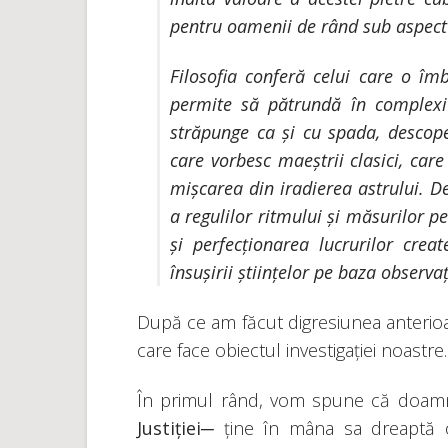
pentru oamenii de rând sub aspectul
Filosofia conferă celui care o îm
permite să pătrundă în complexit
străpunge ca și cu spada, descope
care vorbesc maeștrii clasici, care 
mișcarea din iradierea astrului. D
a regulilor ritmului și măsurilor p
și perfecționarea lucrurilor creat
însușirii științelor pe baza observați
După ce am făcut digresiunea anterioa
care face obiectul investigației noastre.
În primul rând, vom spune că doamna
Justiției
─ ține în mâna sa dreaptă o 