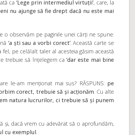
tată ca
‘
Lege prin intermediul virtuții’
, care, la
eni nu ajunge să fie drept dacă nu este mai
care o observăm pe paginile unei cărți ne spune:
mnă
‘
a ști sau a vorbi corect’
. Această carte se
a fel, pe celălalt taler al acesteia găsim această
ce trebuie să înțelegem ca
‘
dar este mai bine
care le-am menționat mai sus? RĂSPUNS:
pe
vorbim corect, trebuie să și acționăm
. Cu alte
em natura lucrurilor, ci trebuie să și punem
entă și, dacă vrem cu adevărat să o aprofundăm,
l cu exemplul
.