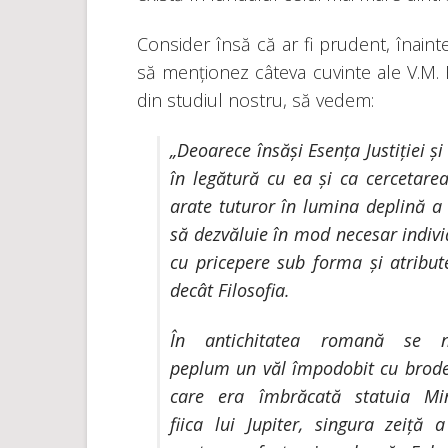
Consider însă că ar fi prudent, înainte
să menționez câteva cuvinte ale V.M. F
din studiul nostru, să vedem:
„Deoarece însăși Esența Justiției și
în legătură cu ea și ca cercetare
arate tuturor în lumina deplină a e
să dezvăluie în mod necesar indivi
cu pricepere sub forma și atribut
decât Filosofia.
În antichitatea romană se 
peplum
un văl împodobit cu broder
care era îmbrăcată statuia Min
fiica lui Jupiter, singura zeiță a