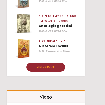
Author
V.M. Kwen Khan Khu
CITIȚI ONLINE!
PSIHOLOGIE
PSIHOLOGIE
+ 2 MORE
Ontologie gnostică
Author
V.M. Kwen Khan Khu
ALCHIMIE
ALCHIMIE
Misterele Focului
Author
V.M. Samael Aun Weor
VEZI MAI MULTE
Video