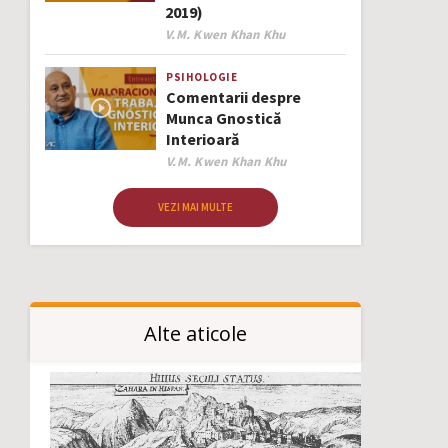
2019)
Author
V.M. Kwen Khan Khu
PSIHOLOGIE
Comentarii despre
Munca Gnostică
Interioară
Author
V.M. Kwen Khan Khu
VEZI MAI MULTE
Alte aticole