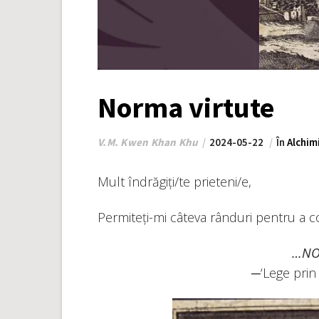
Norma virtute
V.M. Kwen Khan Khu
2024-05-22
În
Alchim
Mult îndrăgiți/te prieteni/e,
Permiteți-mi câteva rânduri pentru a c
…NO
─‘Lege prin 