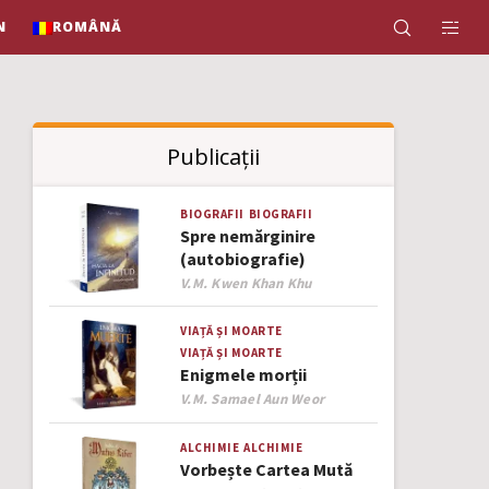
N
ROMÂNĂ
Publicații
BIOGRAFII
BIOGRAFII
Spre nemărginire
(autobiografie)
Author
V.M. Kwen Khan Khu
VIAȚĂ ȘI MOARTE
VIAȚĂ ȘI MOARTE
Enigmele morții
Author
V.M. Samael Aun Weor
ALCHIMIE
ALCHIMIE
Vorbește Cartea Mută