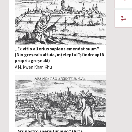
„Ex vitio alterius sapiens emendat suum”
(Din greșeala altuia, înțeleptul își îndreaptă
propria greșeală)
V.M. Kwen Khan Khu
„Ars nostro spernitur ævo” (Arta