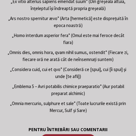
„Ex vitio alterius sapiens emendat suum” (Din greșeala altuia,
înțeleptul își îndreaptă propria greșeală)
„Ars nostro spernitur ævo” (Arta [hermetică] este disprețuită în
epoca noastră)
„Homo interdum asperior fera” (Omul este mai feroce decât
fiara)
„Omnis dies, omnis hora, qvam nihil sumus, ostendit” (Fiecare zi,
fiecare oră ne arată cât de neînsemnați suntem)
„Considera cuid, cui et qvo” (Consideră ce [spui], cui [îi spui] și
unde [te afli])
„Emblema 5 – Avri potabilis chimice praeparatio” (Aur potabil
preparat alchimic)
„Omnia mercurio, sulphure et sale” (Toate lucrurile există prin
Mercur, Sulf și Sare)
PENTRU ÎNTREBĂRI SAU COMENTARII