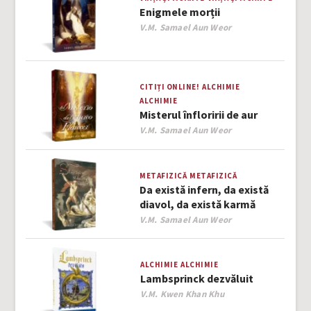
Enigmele morții
Author
V.M. Samael Aun Weor
CITIȚI ONLINE!
ALCHIMIE
ALCHIMIE
Misterul înfloririi de aur
Author
V.M. Samael Aun Weor
METAFIZICĂ
METAFIZICĂ
Da există infern, da există
diavol, da există karmă
Author
V.M. Samael Aun Weor
ALCHIMIE
ALCHIMIE
Lambsprinck dezvăluit
Author
V.M. Kwen Khan Khu