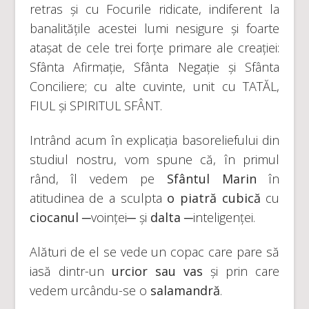
retras și cu Focurile ridicate, indiferent la
banalitățile acestei lumi nesigure și foarte
atașat de cele trei forțe primare ale creației:
Sfânta Afirmație, Sfânta Negație și Sfânta
Conciliere; cu alte cuvinte, unit cu TATĂL,
FIUL și SPIRITUL SFÂNT.
Intrând acum în explicația basoreliefului din
studiul nostru, vom spune că, în primul
rând, îl vedem pe
Sfântul Marin
în
atitudinea de a sculpta
o piatră cubică
cu
ciocanul
─voinței─ și
dalta
─inteligenței.
Alături de el se vede un copac care pare să
iasă dintr-un
urcior sau vas
și prin care
vedem urcându-se o
salamandră
.