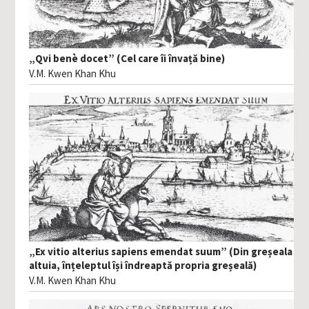
„Qvi benè docet” (Cel care îi învață bine)
V.M. Kwen Khan Khu
„Ex vitio alterius sapiens emendat suum” (Din greșeala
altuia, înțeleptul își îndreaptă propria greșeală)
V.M. Kwen Khan Khu