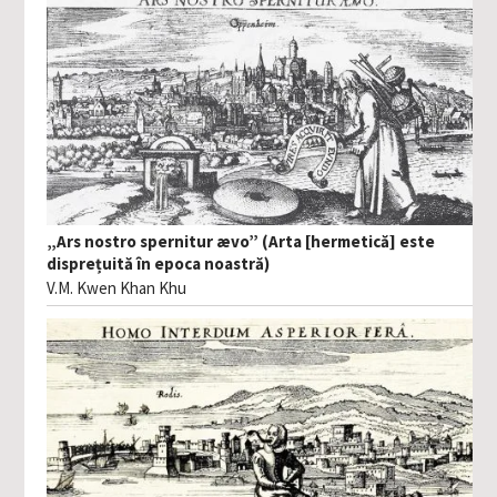
„Ars nostro spernitur ævo” (Arta [hermetică] este
disprețuită în epoca noastră)
V.M. Kwen Khan Khu