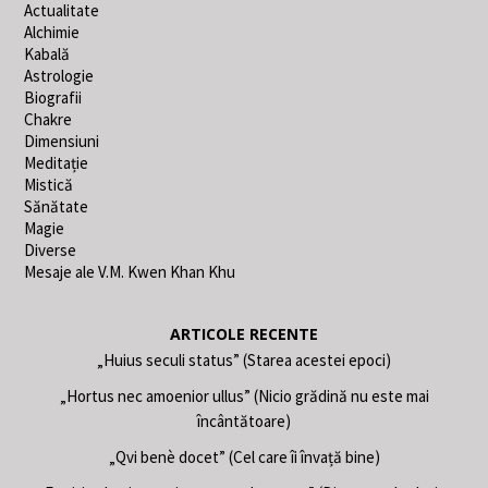
Actualitate
Alchimie
Kabală
Astrologie
Biografii
Chakre
Dimensiuni
Meditație
Mistică
Sănătate
Magie
Diverse
Mesaje ale V.M. Kwen Khan Khu
ARTICOLE RECENTE
„Huius seculi status” (Starea acestei epoci)
„Hortus nec amoenior ullus” (Nicio grădină nu este mai
încântătoare)
„Qvi benè docet” (Cel care îi învață bine)