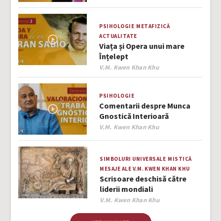
PSIHOLOGIE
METAFIZICĂ
ACTUALITATE
Viața și Opera unui mare
Înțelept
Author
V.M. Kwen Khan Khu
PSIHOLOGIE
Comentarii despre Munca
Gnostică Interioară
Author
V.M. Kwen Khan Khu
SIMBOLURI UNIVERSALE
MISTICĂ
MESAJE ALE V.M. KWEN KHAN KHU
Scrisoare deschisă către
liderii mondiali
Author
V.M. Kwen Khan Khu