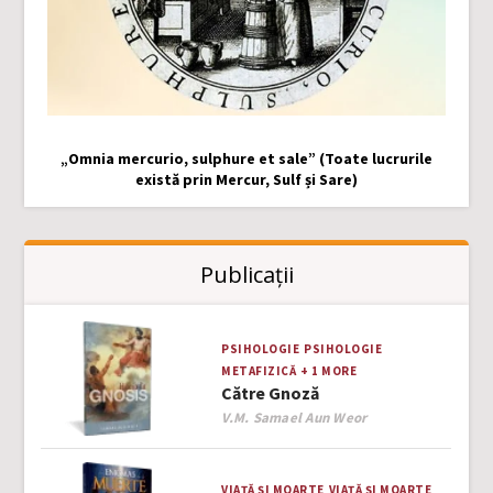
„Omnia mercurio, sulphure et sale” (Toate lucrurile
există prin Mercur, Sulf și Sare)
Publicații
PSIHOLOGIE
PSIHOLOGIE
METAFIZICĂ
+ 1 MORE
Către Gnoză
Author
V.M. Samael Aun Weor
VIAȚĂ ȘI MOARTE
VIAȚĂ ȘI MOARTE