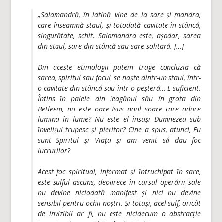
„Salamandră, în latină, vine de la sare și mandra,
care înseamnă staul, și totodată cavitate în stâncă,
singurătate, schit. Salamandra este, așadar, sarea
din staul, sare din stâncă sau sare solitară. […]
Din aceste etimologii putem trage concluzia că
sarea, spiritul sau focul, se naște dintr-un staul, într-
o cavitate din stâncă sau într-o peșteră… E suficient.
Întins în paiele din leagănul său în grota din
Betleem, nu este oare Isus noul soare care aduce
lumina în lume? Nu este el însuși Dumnezeu sub
învelișul trupesc și pieritor? Cine a spus, atunci,
Eu
sunt Spiritul și Viața și am venit să dau foc
lucrurilor?
Acest foc spiritual, informat și întruchipat în sare,
este sulful ascuns, deoarece în cursul operării sale
nu devine niciodată manifest și nici nu devine
sensibil pentru ochii noștri. Și totuși, acel sulf, oricât
de invizibil ar fi, nu este nicidecum o abstracție