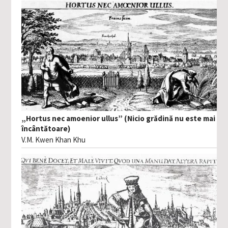
„Hortus nec amoenior ullus” (Nicio grădină nu este mai
încântătoare)
V.M. Kwen Khan Khu