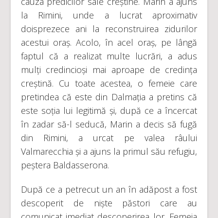
cauza predicilor sale creștine. Marin a ajuns
la Rimini, unde a lucrat aproximativ
doisprezece ani la reconstruirea zidurilor
acestui oraș. Acolo, în acel oraș, pe lângă
faptul că a realizat multe lucrări, a adus
mulți credincioși mai aproape de credința
creștină. Cu toate acestea, o femeie care
pretindea că este din Dalmația a pretins că
este soția lui legitimă și, după ce a încercat
în zadar să-l seducă, Marin a decis să fugă
din Rimini, a urcat pe valea râului
Valmarecchia și a ajuns la primul său refugiu,
peștera Baldasserona.
După ce a petrecut un an în adăpost a fost
descoperit de niște păstori care au
comunicat imediat descoperirea lor. Femeia