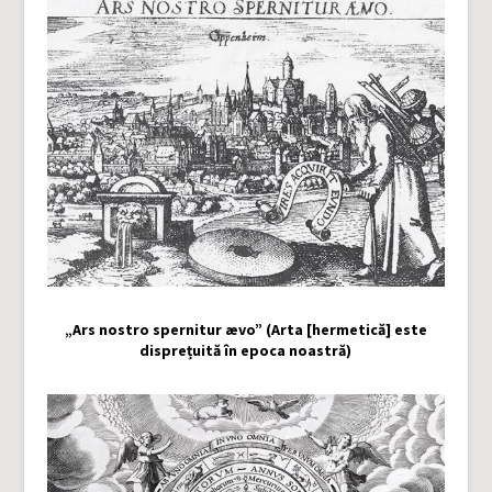
„Ars nostro spernitur ævo” (Arta [hermetică] este
disprețuită în epoca noastră)