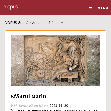
MENU
VOPUS Gnoză
>
Articole
>
Sfântul Marin
Sfântul Marin
V.M. Kwen Khan Khu
2023-11-20
În
Simboluri Universale
,
Mistică
,
Mesaje Ale V.M. Kwen