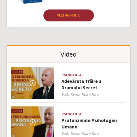
VEZI MAI MULTE
Video
PSIHOLOGIE
Adevărata Trăire a
Drumului Secret
Author
V.M. Kwen Khan Khu
PSIHOLOGIE
Profunzimile Psihologiei
Umane
Author
V.M. Kwen Khan Khu