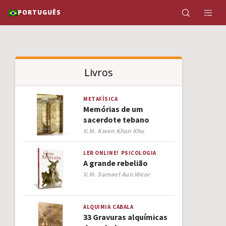
PORTUGUÊS
Livros
METAFÍSICA
Memórias de um
sacerdote tebano
Author
V.M. Kwen Khan Khu
LER ONLINE!
PSICOLOGIA
A grande rebelião
Author
V.M. Samael Aun Weor
ALQUIMIA
CABALA
33 Gravuras alquímicas