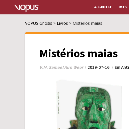
A GNOSE
MES
VOPUS Gnosis
>
Livros
>
Mistérios maias
Mistérios maias
V.M. Samael Aun Weor
2019-07-16
Em
Ant