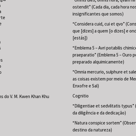
a
ostendit” (Cada dia, cada hora no
a
insignificantes que somos)
rte
e
“Considera cuid, cui et qvo” (Con
que [dizes] a quem [o dizes] e on
[estás])
a
s
“Emblema 5 – Avri potabilis chimic
praeparatio” (Emblema 5 – Ouro p
es
preparado alquimicamente)
o
“Omnia mercurio, sulphure et sal
o
as coisas existem por meio de Mer
Enxofre e Sal)
Cognitio
s do V. M. Kwen Khan Khu
“Diligentiae et sedvlitatis typus”
da diligência e da dedicação)
“Natura conspice sortem” (Obser
destino da natureza)