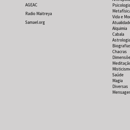
AGEAC
Psicologi
Metafísic
Radio Maitreya
Vida e Mo
Samael.org
Atualidad
Alquimia
Cabala
Astrologi
Biografia
Chacras
Dimensõ
Meditaçã
Misticism
Saúde
Magia
Diversas
Mensagen