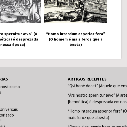
ro spernitur ævo” (A
“Homo interdum asperior fera”
mética) é desprezada
(O homem é mais feroz que a
 nossa época)
besta)
RIAS
ARTIGOS RECENTES
“Qvi benè docet” (Aquele que en
Gnosticismo
s
“Ars nostro spernitur ævo” (A art
[hermética) é desprezada em nos
Universais
“Homo interdum asperior fera” (
gorizado
mais feroz que a besta)
!
gia
“Omnis dies, omnis hora, qvam nih