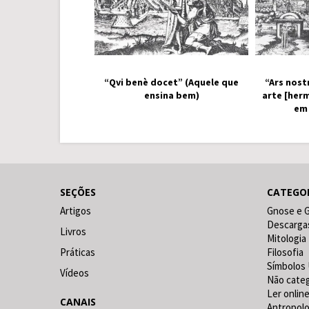
“Qvi benè docet” (Aquele que
“Ars nost
ensina bem)
arte [her
em
SEÇÕES
CATEGO
Artigos
Gnose e 
Descarga
Livros
Mitologia
Práticas
Filosofia
Símbolos 
Vídeos
Não cate
Ler online
CANAIS
Antropolo