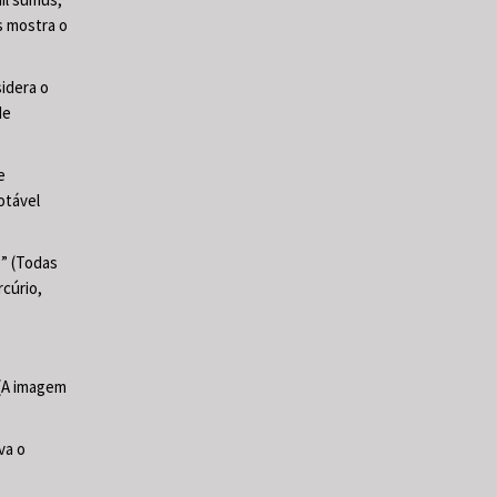
s mostra o
sidera o
de
e
otável
e” (Todas
cúrio,
 (A imagem
va o