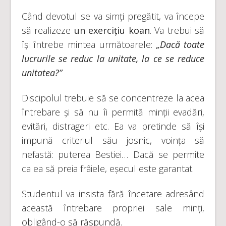
Când devotul se va simți pregătit, va începe
să realizeze
un exercițiu koan
. Va trebui să
își întrebe mintea următoarele:
„Dacă toate
lucrurile se reduc la unitate, la ce se reduce
unitatea?”
Discipolul trebuie să se concentreze la acea
întrebare și să nu îi permită minții evadări,
evitări, distrageri etc. Ea va pretinde să își
impună criteriul său josnic, voința să
nefastă: puterea Bestiei… Dacă se permite
ca ea să preia frâiele, eșecul este garantat.
Studentul va insista fără încetare adresând
această întrebare propriei sale minți,
obligând-o să răspundă.