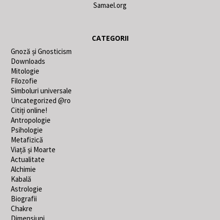
Samael.org
CATEGORII
Gnoză și Gnosticism
Downloads
Mitologie
Filozofie
Simboluri universale
Uncategorized @ro
Citiți online!
Antropologie
Psihologie
Metafizică
Viață și Moarte
Actualitate
Alchimie
Kabală
Astrologie
Biografii
Chakre
Dimensiuni