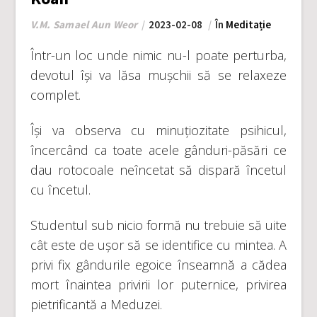
V.M. Samael Aun Weor
2023-02-08
În
Meditație
Într-un loc unde nimic nu-l poate perturba,
devotul își va lăsa mușchii să se relaxeze
complet.
Își va observa cu minuțiozitate psihicul,
încercând ca toate acele gânduri-păsări ce
dau rotocoale neîncetat să dispară încetul
cu încetul.
Studentul sub nicio formă nu trebuie să uite
cât este de ușor să se identifice cu mintea. A
privi fix gândurile egoice înseamnă a cădea
mort înaintea privirii lor puternice, privirea
pietrificantă a Meduzei.