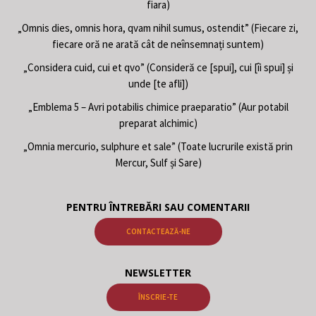
fiara)
„Omnis dies, omnis hora, qvam nihil sumus, ostendit” (Fiecare zi,
fiecare oră ne arată cât de neînsemnați suntem)
„Considera cuid, cui et qvo” (Consideră ce [spui], cui [îi spui] și
unde [te afli])
„Emblema 5 – Avri potabilis chimice praeparatio” (Aur potabil
preparat alchimic)
„Omnia mercurio, sulphure et sale” (Toate lucrurile există prin
Mercur, Sulf și Sare)
PENTRU ÎNTREBĂRI SAU COMENTARII
CONTACTEAZĂ-NE
NEWSLETTER
ÎNSCRIE-TE