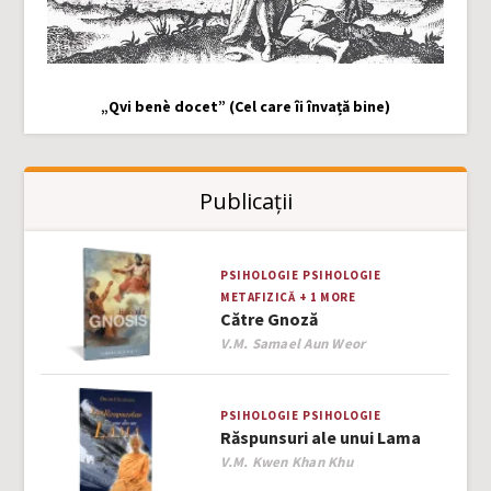
„Qvi benè docet” (Cel care îi învață bine)
Publicații
PSIHOLOGIE
PSIHOLOGIE
METAFIZICĂ
+ 1 MORE
Către Gnoză
Author
V.M. Samael Aun Weor
PSIHOLOGIE
PSIHOLOGIE
Răspunsuri ale unui Lama
Author
V.M. Kwen Khan Khu