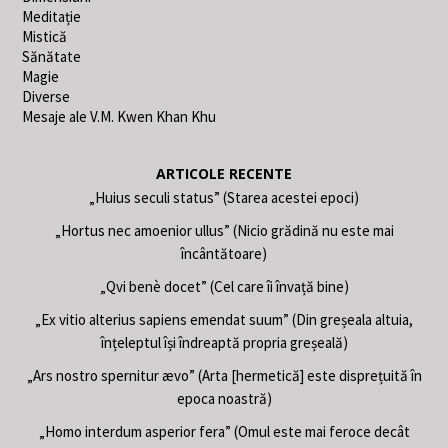
Meditație
Mistică
Sănătate
Magie
Diverse
Mesaje ale V.M. Kwen Khan Khu
ARTICOLE RECENTE
„Huius seculi status” (Starea acestei epoci)
„Hortus nec amoenior ullus” (Nicio grădină nu este mai
încântătoare)
„Qvi benè docet” (Cel care îi învață bine)
„Ex vitio alterius sapiens emendat suum” (Din greșeala altuia,
înțeleptul își îndreaptă propria greșeală)
„Ars nostro spernitur ævo” (Arta [hermetică] este disprețuită în
epoca noastră)
„Homo interdum asperior fera” (Omul este mai feroce decât