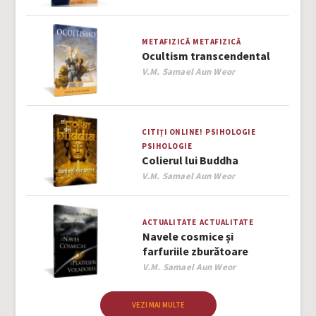
METAFIZICĂ
METAFIZICĂ
Ocultism transcendental
Author
V.M. Samael Aun Weor
CITIȚI ONLINE!
PSIHOLOGIE
PSIHOLOGIE
Colierul lui Buddha
Author
V.M. Samael Aun Weor
ACTUALITATE
ACTUALITATE
Navele cosmice și
farfuriile zburătoare
Author
V.M. Samael Aun Weor
VEZI MAI MULTE