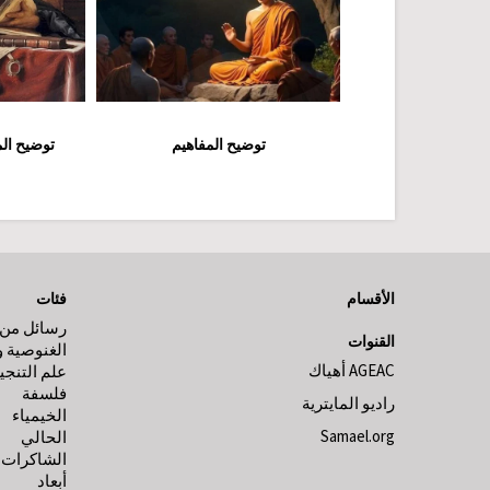
توضيح المفاهيم
توضيح الم
الأقسام
فئات
رسائل من ا
القنوات
الغنوصية و
AGEAC أهياك
علم التنجي
فلسفة
راديو المايترية
الخيمياء
Samael.org
الحالي
الشاكرات
أبعاد