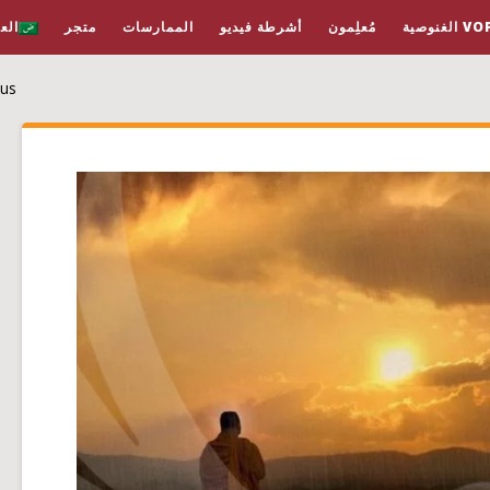
لغنوصية
مُعلِمون
أشرطة فيديو
الممارسات
متجر
الع
Vopus 