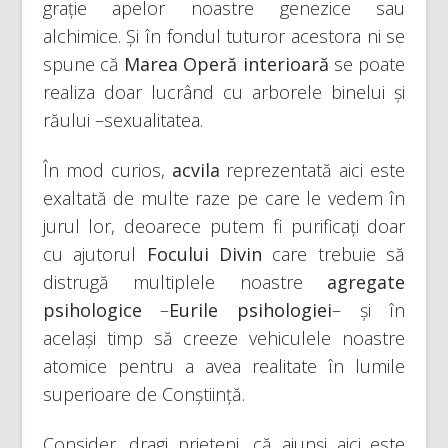
grație apelor noastre genezice sau
alchimice. Și în fondul tuturor acestora ni se
spune că
Marea Operă interioară
se poate
realiza doar lucrând cu arborele binelui și
răului –sexualitatea.
În mod curios,
acvila
reprezentată aici este
exaltată de multe raze pe care le vedem în
jurul lor, deoarece putem fi purificați doar
cu ajutorul
Focului Divin
care trebuie să
distrugă multiplele noastre
agregate
psihologice
–
Eurile psihologiei
– și în
același timp să creeze vehiculele noastre
atomice pentru a avea realitate în lumile
superioare de Conștiință.
Consider, dragi prieteni, că ajunși aici este