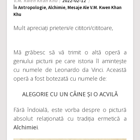
V.M. Kwen Khan Khu
2022-02-12
În
Antropologie
,
Alchimie
,
Mesaje Ale V.M. Kwen Khan
Khu
Mult apreciați prieteni/e cititori/cititoare,
Mă grăbesc să vă trimit o altă operă a
geniului picturii pe care istoria îl amintește
cu numele de Leonardo da Vinci. Această
operă a fost botezată cu numele de:
ALEGORIE CU UN CÂINE ȘI O ACVILĂ
Fără îndoială, este vorba despre o pictură
absolut relaționată cu tradiția ermetică a
Alchimiei
.