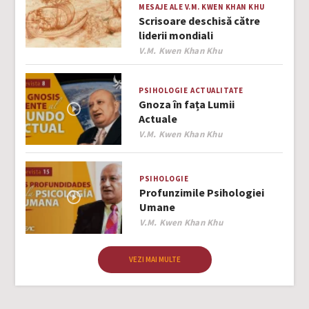
MESAJE ALE V.M. KWEN KHAN KHU
Scrisoare deschisă către
liderii mondiali
Author
V.M. Kwen Khan Khu
PSIHOLOGIE
ACTUALITATE
Gnoza în fața Lumii
Actuale
Author
V.M. Kwen Khan Khu
PSIHOLOGIE
Profunzimile Psihologiei
Umane
Author
V.M. Kwen Khan Khu
VEZI MAI MULTE