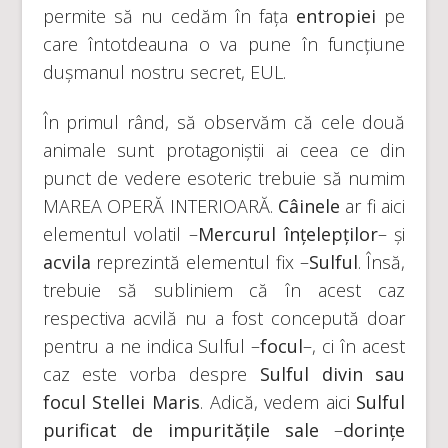
permite să nu cedăm în fața
entropiei
pe
care întotdeauna o va pune în funcțiune
dușmanul nostru secret, EUL.
În primul rând, să observăm că cele două
animale sunt protagoniștii ai ceea ce din
punct de vedere esoteric trebuie să numim
MAREA OPERĂ INTERIOARĂ.
Câinele
ar fi aici
elementul volatil –
Mercurul înțelepților
– și
acvila
reprezintă elementul fix –
Sulful
. Însă,
trebuie să subliniem că în acest caz
respectiva acvilă nu a fost concepută doar
pentru a ne indica Sulful –
focul
–, ci în acest
caz este vorba despre
Sulful divin sau
focul Stellei Maris
. Adică, vedem aici
Sulful
purificat de impuritățile sale
–
dorințe