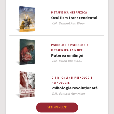
METAFIZICĂ
METAFIZICĂ
Ocultism transcendental
Author
V.M. Samael Aun Weor
PSIHOLOGIE
PSIHOLOGIE
METAFIZICĂ
+ 1 MORE
Puterea umilinței
Author
V.M. Kwen Khan Khu
CITIȚI ONLINE!
PSIHOLOGIE
PSIHOLOGIE
Psihologie revoluționară
Author
V.M. Samael Aun Weor
VEZI MAI MULTE