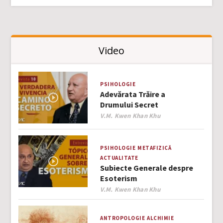
Video
PSIHOLOGIE
Adevărata Trăire a
Drumului Secret
Author
V.M. Kwen Khan Khu
PSIHOLOGIE
METAFIZICĂ
ACTUALITATE
Subiecte Generale despre
Esoterism
Author
V.M. Kwen Khan Khu
ANTROPOLOGIE
ALCHIMIE