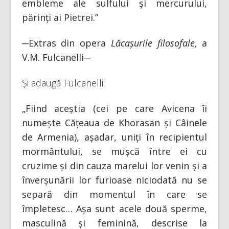
embleme ale sulfului și mercurului,
părinți ai Pietrei.”
─Extras din opera
Lăcașurile filosofale
, a
V.M. Fulcanelli─
Și adaugă Fulcanelli:
„Fiind aceștia (cei pe care Avicena îi
numește Cățeaua de Khorasan și Câinele
de Armenia), așadar, uniți în recipientul
mormântului, se mușcă între ei cu
cruzime și din cauza marelui lor venin și a
înverșunării lor furioase niciodată nu se
separă din momentul în care se
împletesc… Așa sunt acele două sperme,
masculină și feminină, descrise la