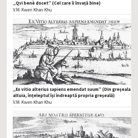
„Qvi benè docet” (Cel care îi învață bine)
V.M. Kwen Khan Khu
„Ex vitio alterius sapiens emendat suum” (Din greșeala
altuia, înțeleptul își îndreaptă propria greșeală)
V.M. Kwen Khan Khu