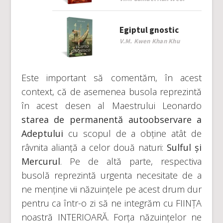
Egiptul gnostic
V.M. Kwen Khan Khu
Este important să comentăm, în acest
context, că de asemenea busola reprezintă
în acest desen al Maestrului Leonardo
starea de permanentă autoobservare a
Adeptului
cu scopul de a obține atât de
râvnita alianță a celor două naturi:
Sulful și
Mercurul
. Pe de altă parte, respectiva
busolă reprezintă urgenta necesitate de a
ne menține vii năzuințele pe acest drum dur
pentru ca într-o zi să ne integrăm cu FIINȚA
noastră INTERIOARĂ. Forța năzuințelor ne