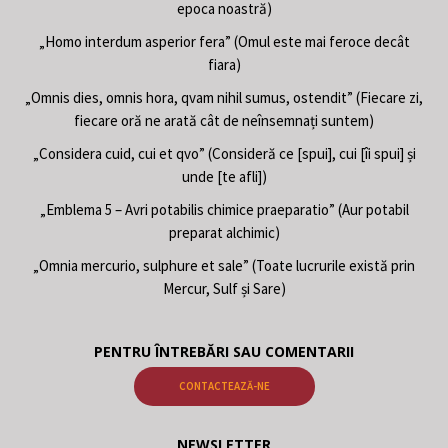
epoca noastră)
„Homo interdum asperior fera” (Omul este mai feroce decât
fiara)
„Omnis dies, omnis hora, qvam nihil sumus, ostendit” (Fiecare zi,
fiecare oră ne arată cât de neînsemnați suntem)
„Considera cuid, cui et qvo” (Consideră ce [spui], cui [îi spui] și
unde [te afli])
„Emblema 5 – Avri potabilis chimice praeparatio” (Aur potabil
preparat alchimic)
„Omnia mercurio, sulphure et sale” (Toate lucrurile există prin
Mercur, Sulf și Sare)
PENTRU ÎNTREBĂRI SAU COMENTARII
CONTACTEAZĂ-NE
NEWSLETTER