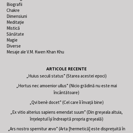
Biografii
Chakre
Dimensiuni
Meditație
Mistică
Sănătate
Magie
Diverse
Mesaje ale V.M. Kwen Khan Khu
ARTICOLE RECENTE
„Huius seculi status” (Starea acestei epoci)
„Hortus nec amoenior ullus” (Nicio grădină nu este mai
încântătoare)
„Qvi benè docet” (Cel care îi învață bine)
„Ex vitio alterius sapiens emendat suum” (Din greșeala altuia,
înțeleptul își îndreaptă propria greșeală)
„Ars nostro spernitur ævo” (Arta [hermetică] este disprețuită în