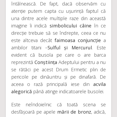
întâlnească. De fapt, dacă observăm cu
atenție putem capta cu ușurință faptul că
una dintre acele multiple raze din această
imagine îi indică
simbolicului câine
în ce
direcție trebuie să se îndrepte, ceea ce nu
este altceva decât
faimoasa conjuncție
a
ambilor titani –
Sulful și Mercurul
. Este
evident că busola pe care o are barca
reprezintă
Conștiința
Adeptului pentru a nu
se rătăci pe acest Drum Ermetic plin de
pericole pe dinăuntru și pe dinafară. De
aceea o rază principală iese din
acvila
alegorică
până atinge indicatoarele busolei.
Este neîndoielnic că toată scena se
desfășoară pe apele
mării de bronz
, adică,