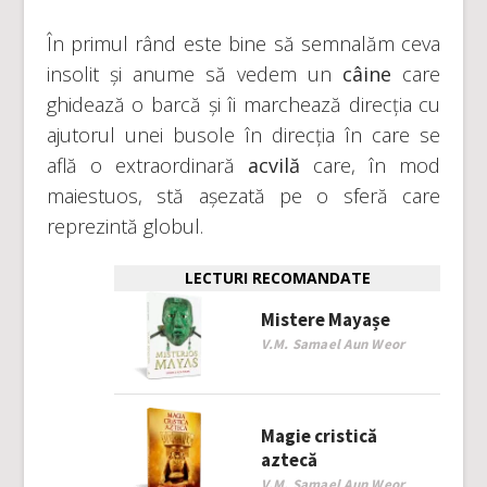
În primul rând este bine să semnalăm ceva
insolit și anume să vedem un
câine
care
ghidează o barcă și îi marchează direcția cu
ajutorul unei busole în direcția în care se
află o extraordinară
acvilă
care, în mod
maiestuos, stă așezată pe o sferă care
reprezintă globul.
LECTURI RECOMANDATE
Mistere Mayașe
V.M. Samael Aun Weor
Magie cristică
aztecă
V.M. Samael Aun Weor