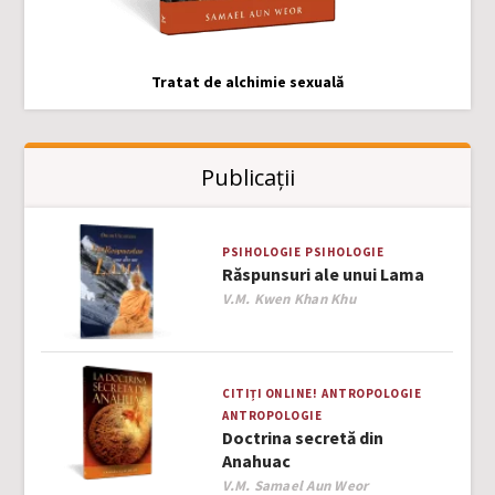
Tratat de alchimie sexuală
Publicații
PSIHOLOGIE
PSIHOLOGIE
Răspunsuri ale unui Lama
Author
V.M. Kwen Khan Khu
CITIȚI ONLINE!
ANTROPOLOGIE
ANTROPOLOGIE
Doctrina secretă din
Anahuac
Author
V.M. Samael Aun Weor