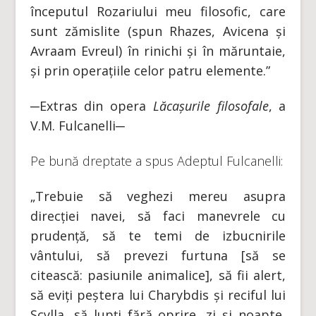
începutul Rozariului meu filosofic, care
sunt zămislite (spun Rhazes, Avicena și
Avraam Evreul) în rinichi și în măruntaie,
și prin operațiile celor patru elemente.”
─Extras din opera
Lăcașurile filosofale
, a
V.M. Fulcanelli─
Pe bună dreptate a spus Adeptul Fulcanelli:
„Trebuie să veghezi mereu asupra
direcției navei, să faci manevrele cu
prudență, să te temi de izbucnirile
vântului, să prevezi furtuna [să se
citească: pasiunile animalice], să fii alert,
să eviți peștera lui Charybdis și reciful lui
Scylla, să lupți fără oprire, zi și noapte,