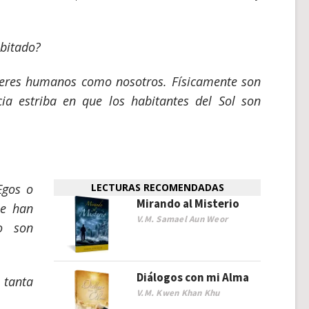
abitado?
n seres humanos como nosotros. Físicamente son
ia estriba en que los habitantes del Sol son
Egos o
LECTURAS RECOMENDADAS
Mirando al Misterio
ue han
V.M. Samael Aun Weor
o son
Diálogos con mi Alma
tanta
V.M. Kwen Khan Khu