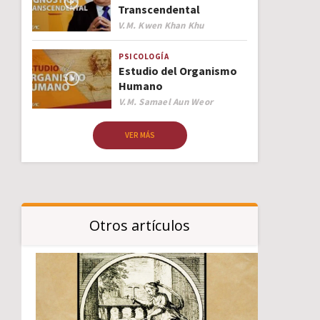
Transcendental
Author
V.M. Kwen Khan Khu
PSICOLOGÍA
Estudio del Organismo
Humano
Author
V.M. Samael Aun Weor
VER MÁS
Otros artículos