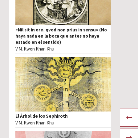
«Nil sit in ore, qvod non prius in sensu» (No
haya nada en la boca que antes no haya
estado en el sentido)
V.M. Kwen Khan Khu
El Árbol de los Sephiroth
V.M. Kwen Khan Khu