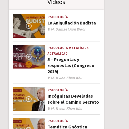
Videos
PSICOLOGÍA
La Aniquilación Budista
Author
V.M. Samael Aun Weor
PSICOLOGÍA
METAFÍSICA
ACTUALIDAD
5 – Preguntas y
respuestas (Congreso
2019)
Author
V.M. Kwen Khan Khu
PSICOLOGÍA
Incógnitas Develadas
sobre el Camino Secreto
Author
V.M. Kwen Khan Khu
PSICOLOGÍA
Temática Gnóstica