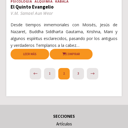
PSICOLOGÍA
ALQUIMIA
KÁBALA
El Quinto Evangelio
V.M. Samael Aun Weor
Desde tiempos inmemoriales con Moisés, Jesús de
Nazaret, Buddha Siddharta Gautama, Krishna, Mani y
algunos espíritus esclarecidos, pasando por los antiguos
y verdaderos Templarios a la cabez…
LEER MÁS
COMPRAR
PREVIOUS
NEXT
1
2
3
SECCIONES
Artículos