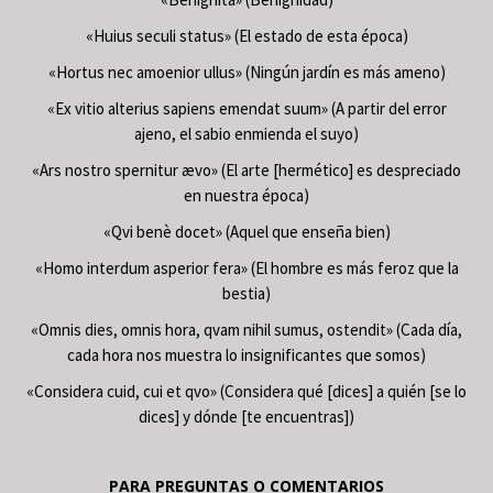
«Huius seculi status» (El estado de esta época)
«Hortus nec amoenior ullus» (Ningún jardín es más ameno)
«Ex vitio alterius sapiens emendat suum» (A partir del error
ajeno, el sabio enmienda el suyo)
«Ars nostro spernitur ævo» (El arte [hermético] es despreciado
en nuestra época)
«Qvi benè docet» (Aquel que enseña bien)
«Homo interdum asperior fera» (El hombre es más feroz que la
bestia)
«Omnis dies, omnis hora, qvam nihil sumus, ostendit» (Cada día,
cada hora nos muestra lo insignificantes que somos)
«Considera cuid, cui et qvo» (Considera qué [dices] a quién [se lo
dices] y dónde [te encuentras])
PARA PREGUNTAS O COMENTARIOS