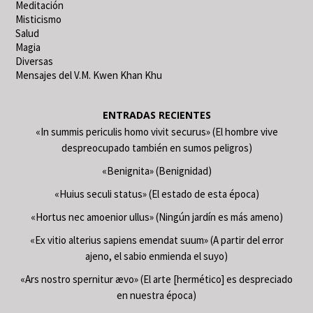
Meditación
Misticismo
Salud
Magia
Diversas
Mensajes del V.M. Kwen Khan Khu
ENTRADAS RECIENTES
«In summis periculis homo vivit securus» (El hombre vive
despreocupado también en sumos peligros)
«Benignita» (Benignidad)
«Huius seculi status» (El estado de esta época)
«Hortus nec amoenior ullus» (Ningún jardín es más ameno)
«Ex vitio alterius sapiens emendat suum» (A partir del error
ajeno, el sabio enmienda el suyo)
«Ars nostro spernitur ævo» (El arte [hermético] es despreciado
en nuestra época)