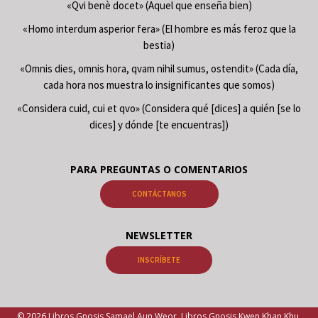
«Qvi benè docet» (Aquel que enseña bien)
«Homo interdum asperior fera» (El hombre es más feroz que la
bestia)
«Omnis dies, omnis hora, qvam nihil sumus, ostendit» (Cada día,
cada hora nos muestra lo insignificantes que somos)
«Considera cuid, cui et qvo» (Considera qué [dices] a quién [se lo
dices] y dónde [te encuentras])
PARA PREGUNTAS O COMENTARIOS
CONTÁCTANOS
NEWSLETTER
INSCRÍBETE
© 2026 Libros Gnosis Samael Aun Weor, Libros Gnosis Kwen Khan Khu.