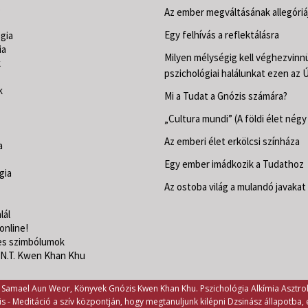
s
Az ember megváltásának allegóriá
Egy felhívás a reflektálásra
gia
ia
Milyen mélységig kell véghezvinn
k
pszichológiai halálunkat ezen az 
k
Mi a Tudat a Gnózis számára?
„Cultura mundi” (A földi élet négy
Az emberi élet erkölcsi színháza
a
Egy ember imádkozik a Tudathoz
gia
Az ostoba világ a mulandó javakat 
lál
online!
s szimbólumok
 N.T. Kwen Khan Khu
Samael Aun Weor, Könyvek Gnózis Kwen Khan Khu. Pszichológia Alkímia Asztro
s -
Meditáció a szív központján, hogy megtanuljunk kilépni Dzsinász állapotba,