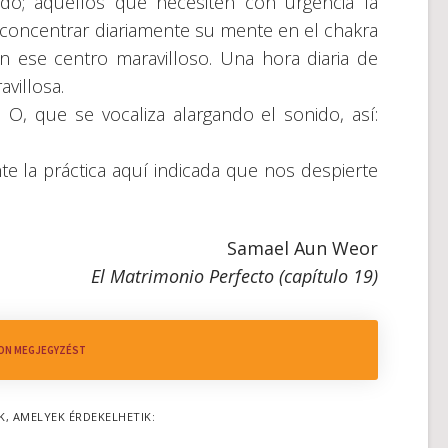
do; aquellos que necesiten con urgencia la
en concentrar diariamente su mente en el chakra
 ese centro maravilloso. Una hora diaria de
villosa.
 O, que se vocaliza alargando el sonido, así:
te la práctica aquí indicada que nos despierte
Samael Aun Weor
El Matrimonio Perfecto (capítulo 19)
ON MEGJEGYZÉST
K, AMELYEK ÉRDEKELHETIK: