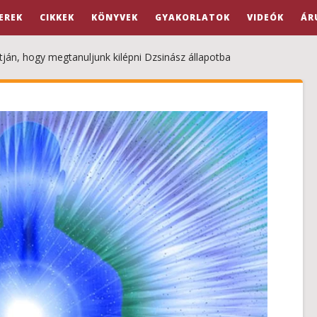
EREK
CIKKEK
KÖNYVEK
GYAKORLATOK
VIDEÓK
ÁR
tján, hogy megtanuljunk kilépni Dzsinász állapotba