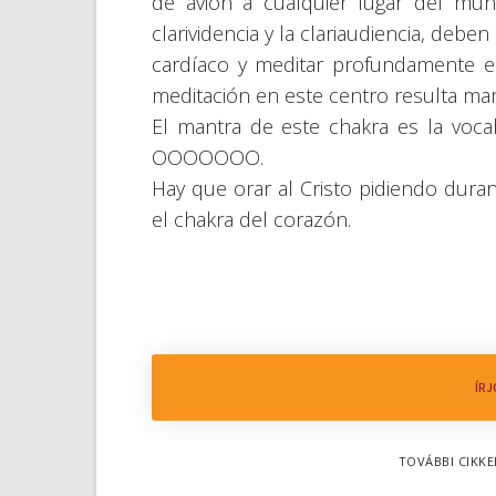
de avión a cualquier lugar del mun
clarividencia y la clariaudiencia, deb
cardíaco y meditar profundamente en
meditación en este centro resulta mara
El mantra de este chakra es la vocal
OOOOOOO.
Hay que orar al Cristo pidiendo duran
el chakra del corazón.
ÍRJ
TOVÁBBI CIKKE