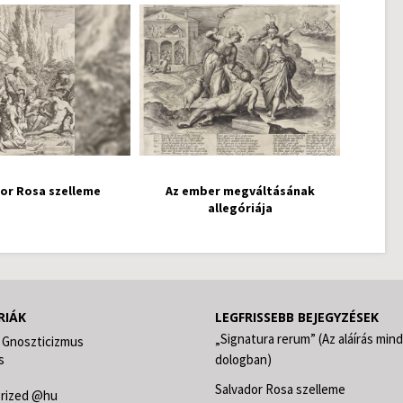
or Rosa szelleme
Az ember megváltásának
allegóriája
RIÁK
LEGFRISSEBB BEJEGYZÉSEK
„Signatura rerum” (Az aláírás min
 Gnoszticizmus
s
dologban)
Salvador Rosa szelleme
rized @hu