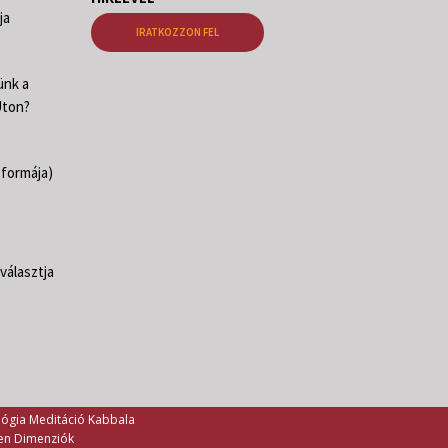
ja
IRATKOZZON FEL
ünk a
Úton?
 formája)
választja
lógia Meditáció Kabbala
 en Dimenziók