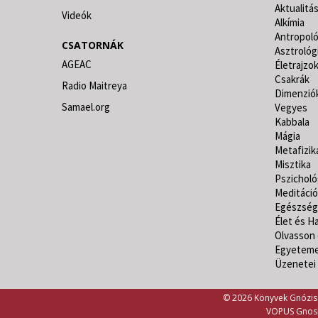
Aktualitá
Videók
Alkímia
Antropoló
CSATORNÁK
Asztrológ
AGEAC
Életrajzo
Csakrák
Radio Maitreya
Dimenzió
Samael.org
Vegyes
Kabbala
Mágia
Metafizik
Misztika
Pszicholó
Meditáció
Egészség
Élet és Ha
Olvasson 
Egyeteme
Üzenetei
© 2026 Könyvek Gnózis 
VOPUS Gnosi