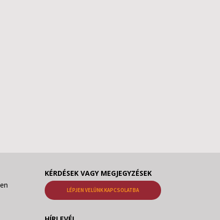
KÉRDÉSEK VAGY MEGJEGYZÉSEK
den
LÉPJEN VELÜNK KAPCSOLATBA
HÍRLEVÉL