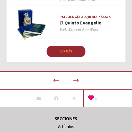
PSICOLOGÍA
ALQUIMIA
KÁBALA
El Quinto Evangelio
Author
V.M. Samael Aun Weor
VER MÁS
6
SECCIONES
Artículos