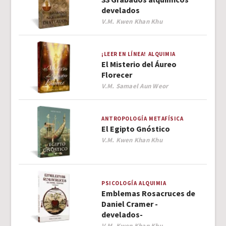
develados
Author
V.M. Kwen Khan Khu
¡LEER EN LÍNEA!
ALQUIMIA
El Misterio del Áureo
Florecer
Author
V.M. Samael Aun Weor
ANTROPOLOGÍA
METAFÍSICA
El Egipto Gnóstico
Author
V.M. Kwen Khan Khu
PSICOLOGÍA
ALQUIMIA
Emblemas Rosacruces de
Daniel Cramer -
develados-
Author
V.M. Kwen Khan Khu