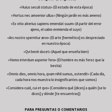
«Huius seculi status» (El estado de esta época)
«Hortus nec amoenior ullus» (Ningún jardín es más ameno)
«Ex vitio alterius sapiens emendat suum» (A partir del error
ajeno, el sabio enmienda el suyo)
«Ars nostro spernitur ævo» (El arte [hermético] es despreciado
en nuestra época)
«Qvi benè docet» (Aquel que enseña bien)
«Homo interdum asperior fera» (El hombre es más feroz que la
bestia)
«Omnis dies, omnis hora, qvam nihil sumus, ostendit» (Cada día,
cada hora nos muestra lo insignificantes que somos)
«Considera cuid, cui et qvo» (Considera qué [dices] a quién [se lo
dices] y dónde [te encuentras])
PARA PREGUNTAS O COMENTARIOS