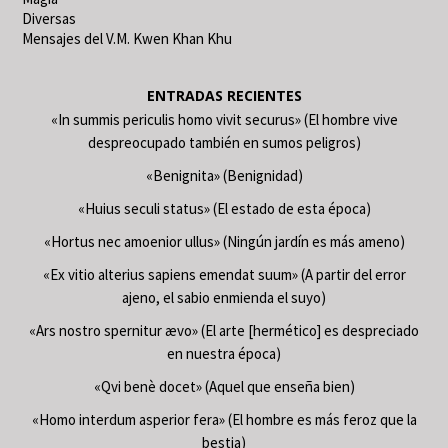
Diversas
Mensajes del V.M. Kwen Khan Khu
ENTRADAS RECIENTES
«In summis periculis homo vivit securus» (El hombre vive
despreocupado también en sumos peligros)
«Benignita» (Benignidad)
«Huius seculi status» (El estado de esta época)
«Hortus nec amoenior ullus» (Ningún jardín es más ameno)
«Ex vitio alterius sapiens emendat suum» (A partir del error
ajeno, el sabio enmienda el suyo)
«Ars nostro spernitur ævo» (El arte [hermético] es despreciado
en nuestra época)
«Qvi benè docet» (Aquel que enseña bien)
«Homo interdum asperior fera» (El hombre es más feroz que la
bestia)