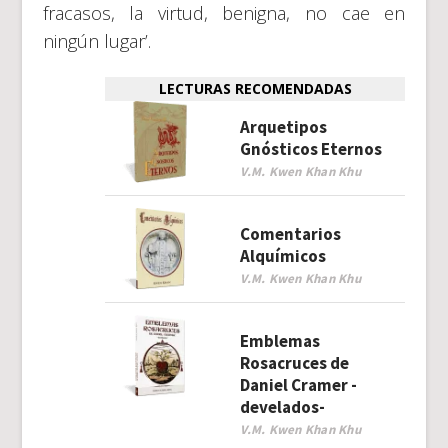
fracasos, la virtud, benigna, no cae en
ningún lugar’.
LECTURAS RECOMENDADAS
Arquetipos
Gnósticos Eternos
V.M. Kwen Khan Khu
Comentarios
Alquímicos
V.M. Kwen Khan Khu
Emblemas
Rosacruces de
Daniel Cramer -
develados-
V.M. Kwen Khan Khu