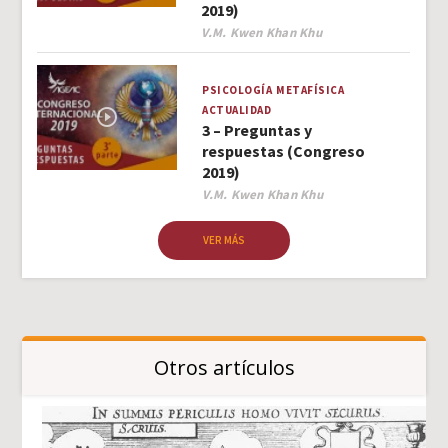
2019)
Author
V.M. Kwen Khan Khu
PSICOLOGÍA
METAFÍSICA
ACTUALIDAD
3 – Preguntas y
respuestas (Congreso
2019)
Author
V.M. Kwen Khan Khu
VER MÁS
Otros artículos