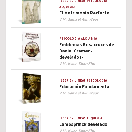
¡LEER EN LÍNEA!
PSICOLOGÍA
ALQUIMIA
El Matrimonio Perfecto
Author
V.M. Samael Aun Weor
PSICOLOGÍA
ALQUIMIA
Emblemas Rosacruces de
Daniel Cramer -
develados-
Author
V.M. Kwen Khan Khu
¡LEER EN LÍNEA!
PSICOLOGÍA
Educación Fundamental
Author
V.M. Samael Aun Weor
¡LEER EN LÍNEA!
ALQUIMIA
Lambsprinck develado
Author
V.M. Kwen Khan Khu