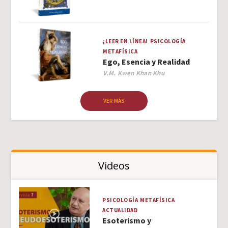
¡LEER EN LÍNEA!
PSICOLOGÍA
METAFÍSICA
Ego, Esencia y Realidad
Author
V.M. Kwen Khan Khu
VER MÁS
Videos
PSICOLOGÍA
METAFÍSICA
ACTUALIDAD
Esoterismo y