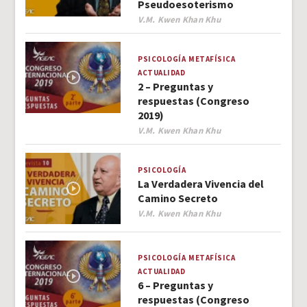
Pseudoesoterismo
Author
V.M. Kwen Khan Khu
PSICOLOGÍA
METAFÍSICA
ACTUALIDAD
2 – Preguntas y
respuestas (Congreso
2019)
Author
V.M. Kwen Khan Khu
PSICOLOGÍA
La Verdadera Vivencia del
Camino Secreto
Author
V.M. Kwen Khan Khu
PSICOLOGÍA
METAFÍSICA
ACTUALIDAD
6 – Preguntas y
respuestas (Congreso