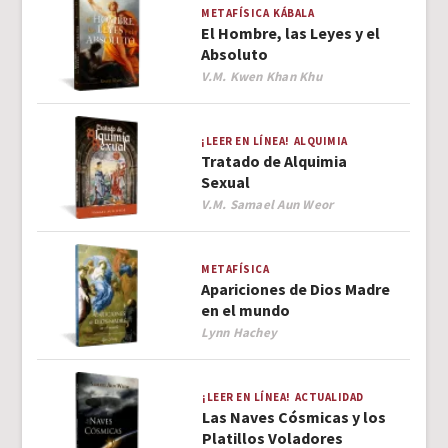
METAFÍSICA
KÁBALA
El Hombre, las Leyes y el
Absoluto
Author
V.M. Kwen Khan Khu
¡LEER EN LÍNEA!
ALQUIMIA
Tratado de Alquimia
Sexual
Author
V.M. Samael Aun Weor
METAFÍSICA
Apariciones de Dios Madre
en el mundo
Author
Lynn Hachey
¡LEER EN LÍNEA!
ACTUALIDAD
Las Naves Cósmicas y los
Platillos Voladores