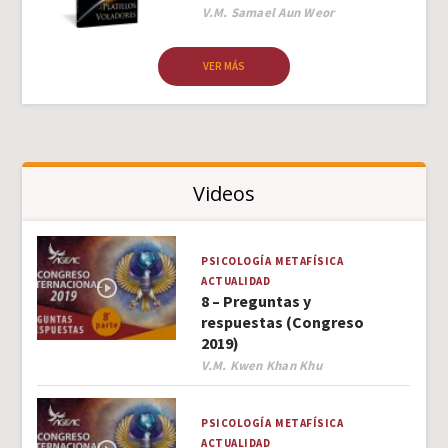
Author
V.M. Samael Aun Weor
VER MÁS
Videos
PSICOLOGÍA
METAFÍSICA
ACTUALIDAD
8 – Preguntas y
respuestas (Congreso
2019)
Author
V.M. Kwen Khan Khu
PSICOLOGÍA
METAFÍSICA
ACTUALIDAD