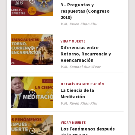
3 – Preguntas y
respuestas (Congreso
2019)
Author
V.M. Kwen Khan Khu
VIDA Y MUERTE
Diferencias entre
Retorno, Recurrencia y
Reencarnación
Author
V.M. Samael Aun Weor
METAFÍSICA
MEDITACIÓN
La Ciencia de la
Meditación
Author
V.M. Kwen Khan Khu
VIDA Y MUERTE
Los Fenómenos después
de la Muerte