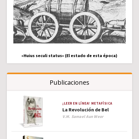
«Huius seculi status» (El estado de esta época)
Publicaciones
¡LEER EN LÍNEA!
METAFÍSICA
La Revolución de Bel
Author
V.M. Samael Aun Weor