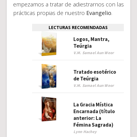
empezamos a tratar de adiestrarnos con las
prácticas propias de nuestro
Evangelio
.
LECTURAS RECOMENDADAS
Logos, Mantra,
Teúrgia
V.M. Samael Aun Weor
Tratado esotérico
de Teúrgia
V.M. Samael Aun Weor
La Gracia Mística
Encarnada (título
anterior: La
Fémina Sagrada)
Lynn Hachey