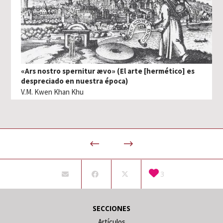
«Ars nostro spernitur ævo» (El arte [hermético] es
despreciado en nuestra época)
V.M. Kwen Khan Khu
3
SECCIONES
Artículos