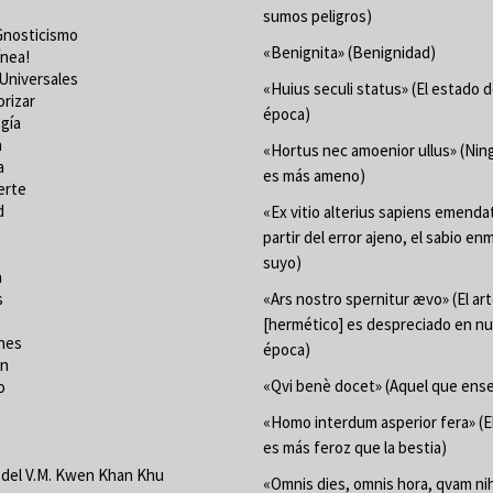
sumos peligros)
Gnosticismo
«Benignita» (Benignidad)
ínea!
Universales
«Huius seculi status» (El estado 
orizar
época)
gía
a
«Hortus nec amoenior ullus» (Ning
a
es más ameno)
erte
d
«Ex vitio alterius sapiens emenda
partir del error ajeno, el sabio en
suyo)
a
s
«Ars nostro spernitur ævo» (El ar
[hermético] es despreciado en n
nes
época)
ón
«Qvi benè docet» (Aquel que ense
o
«Homo interdum asperior fera» (
es más feroz que la bestia)
del V.M. Kwen Khan Khu
«Omnis dies, omnis hora, qvam nih