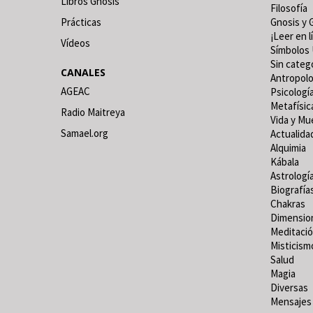
Libros Gnosis
Filosofía
Prácticas
Gnosis y 
¡Leer en l
Vídeos
Símbolos 
Sin categ
CANALES
Antropolo
AGEAC
Psicologí
Metafísic
Radio Maitreya
Vida y Mu
Samael.org
Actualida
Alquimia
Kábala
Astrologí
Biografía
Chakras
Dimensio
Meditaci
Misticism
Salud
Magia
Diversas
Mensajes 