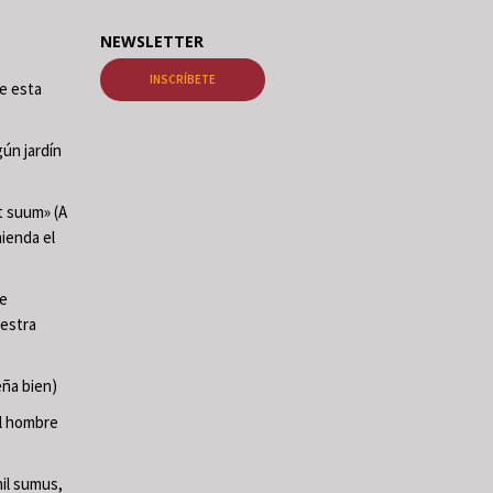
NEWSLETTER
INSCRÍBETE
de esta
ún jardín
t suum» (A
mienda el
te
uestra
ña bien)
El hombre
il sumus,