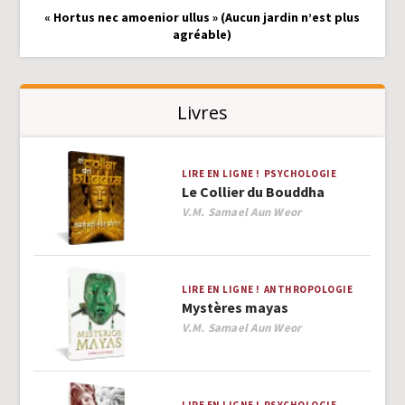
« Hortus nec amoenior ullus » (Aucun jardin n’est plus
agréable)
Livres
LIRE EN LIGNE !
PSYCHOLOGIE
Le Collier du Bouddha
Author
V.M. Samael Aun Weor
LIRE EN LIGNE !
ANTHROPOLOGIE
Mystères mayas
Author
V.M. Samael Aun Weor