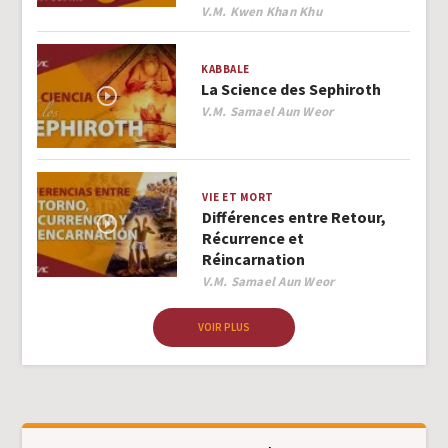
Author
V.M. Kwen Khan Khu
KABBALE
La Science des Sephiroth
Author
V.M. Samael Aun Weor
VIE ET MORT
Différences entre Retour,
Récurrence et
Réincarnation
Author
V.M. Samael Aun Weor
VOIR PLUS