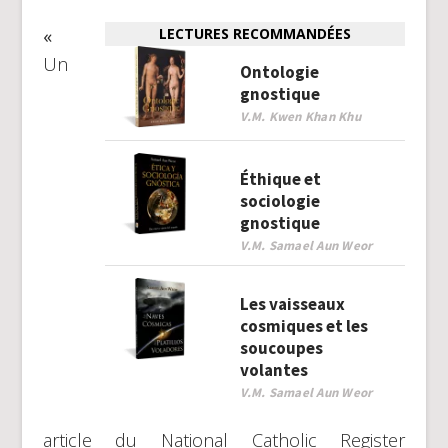
«
LECTURES RECOMMANDÉES
Un
Ontologie
gnostique
V.M. Kwen Khan Khu
Éthique et
sociologie
gnostique
V.M. Samael Aun Weor
Les vaisseaux
cosmiques et les
soucoupes
volantes
V.M. Samael Aun Weor
article du National Catholic Register