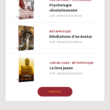
LIRE EN LIGNE !
PSYCHOLOGIE
Psychologie
révolutionnaire
Author
V.M. Samael Aun Weor
MÉTAPHYSIQUE
Révélations d’un Avatar
Author
V.M. Samael Aun Weor
LIRE EN LIGNE !
MÉTAPHYSIQUE
Le livre jaune
Author
V.M. Samael Aun Weor
VOIR PLUS