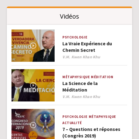
Vidéos
PSYCHOLOGIE
La Vraie Expérience du
Chemin Secret
Author
V.M. Kwen Khan Khu
MÉTAPHYSIQUE
MÉDITATION
La Science de la
Méditation
Author
V.M. Kwen Khan Khu
PSYCHOLOGIE
MÉTAPHYSIQUE
ACTUALITÉ
7 – Questions et réponses
(Congrès 2019)