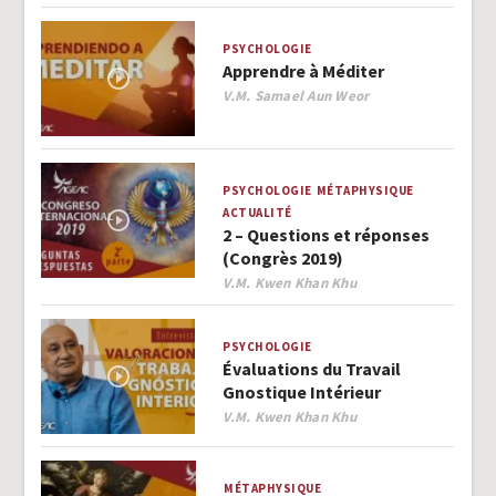
PSYCHOLOGIE
Apprendre à Méditer
Author
V.M. Samael Aun Weor
PSYCHOLOGIE
MÉTAPHYSIQUE
ACTUALITÉ
2 – Questions et réponses
(Congrès 2019)
Author
V.M. Kwen Khan Khu
PSYCHOLOGIE
Évaluations du Travail
Gnostique Intérieur
Author
V.M. Kwen Khan Khu
MÉTAPHYSIQUE