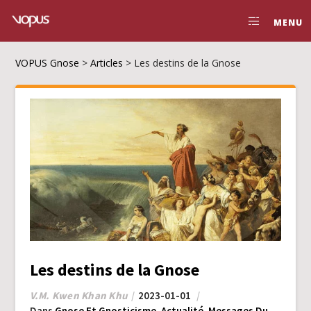
MENU
VOPUS Gnose
>
Articles
>
Les destins de la Gnose
Les destins de la Gnose
V.M. Kwen Khan Khu
2023-01-01
Dans
Gnose Et Gnosticisme
,
Actualité
,
Messages Du