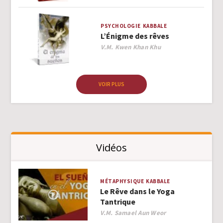
PSYCHOLOGIE
KABBALE
L’Énigme des rêves
Author
V.M. Kwen Khan Khu
VOIR PLUS
Vidéos
MÉTAPHYSIQUE
KABBALE
Le Rêve dans le Yoga
Tantrique
Author
V.M. Samael Aun Weor