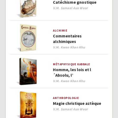
Catéchisme gnostique
Author
V.M. Samael Aun Weor
ALCHIMIE
Commentaires
alchimiques
Author
V.M. Kwen Khan Khu
MÉTAPHYSIQUE
KABBALE
Homme, les lois et l
´Absolu, l’
Author
V.M. Kwen Khan Khu
ANTHROPOLOGIE
Magie christique aztèque
Author
V.M. Samael Aun Weor