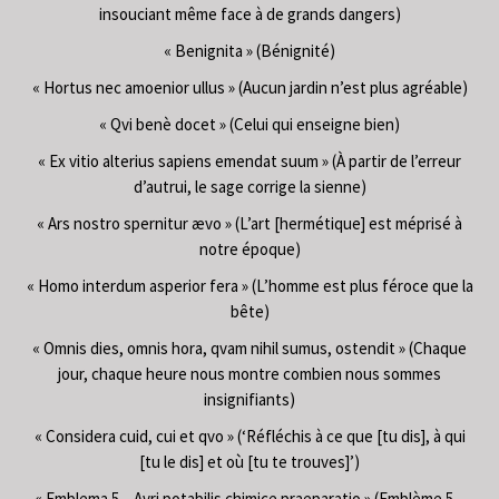
insouciant même face à de grands dangers)
« Benignita » (Bénignité)
« Hortus nec amoenior ullus » (Aucun jardin n’est plus agréable)
« Qvi benè docet » (Celui qui enseigne bien)
« Ex vitio alterius sapiens emendat suum » (À partir de l’erreur
d’autrui, le sage corrige la sienne)
« Ars nostro spernitur ævo » (L’art [hermétique] est méprisé à
notre époque)
« Homo interdum asperior fera » (L’homme est plus féroce que la
bête)
« Omnis dies, omnis hora, qvam nihil sumus, ostendit » (Chaque
jour, chaque heure nous montre combien nous sommes
insignifiants)
« Considera cuid, cui et qvo » (‘Réfléchis à ce que [tu dis], à qui
[tu le dis] et où [tu te trouves]’)
« Emblema 5 – Avri potabilis chimice praeparatio » (Emblème 5 –