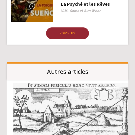
La Psyché et les Rêves
Author
V.M. Samael Aun Weor
VOIR PLUS
Autres articles