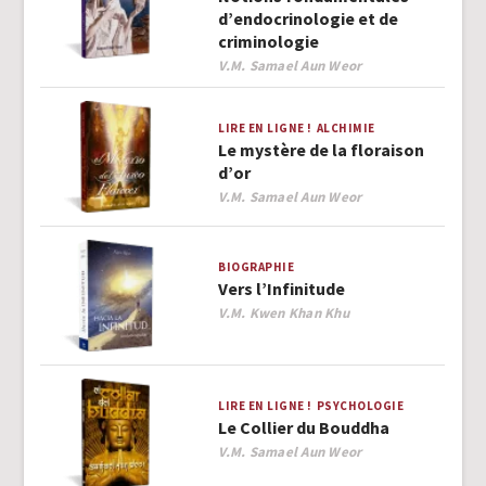
d’endocrinologie et de
criminologie
Author
V.M. Samael Aun Weor
LIRE EN LIGNE !
ALCHIMIE
Le mystère de la floraison
d’or
Author
V.M. Samael Aun Weor
BIOGRAPHIE
Vers l’Infinitude
Author
V.M. Kwen Khan Khu
LIRE EN LIGNE !
PSYCHOLOGIE
Le Collier du Bouddha
Author
V.M. Samael Aun Weor