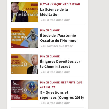
MÉTAPHYSIQUE
MÉDITATION
La Science de la
Méditation
Author
V.M. Kwen Khan Khu
PSYCHOLOGIE
Étude de l’Anatomie
Occulte de l’Homme
Author
V.M. Samael Aun Weor
PSYCHOLOGIE
Énigmes Dévoilées sur
le Chemin Secret
Author
V.M. Kwen Khan Khu
PSYCHOLOGIE
MÉTAPHYSIQUE
ACTUALITÉ
9 – Questions et
réponses (Congrès 2019)
Author
V.M. Kwen Khan Khu