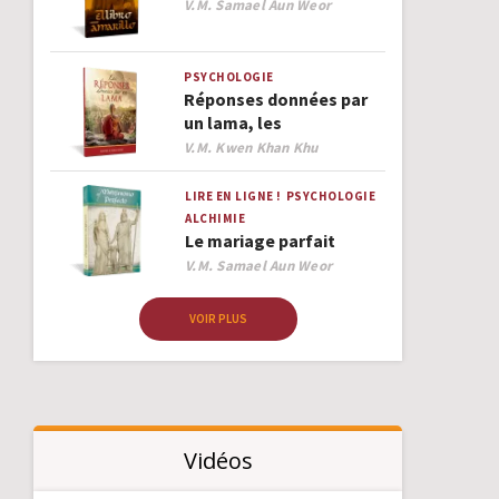
Author
V.M. Samael Aun Weor
PSYCHOLOGIE
Réponses données par
un lama, les
Author
V.M. Kwen Khan Khu
LIRE EN LIGNE !
PSYCHOLOGIE
ALCHIMIE
Le mariage parfait
Author
V.M. Samael Aun Weor
VOIR PLUS
Vidéos