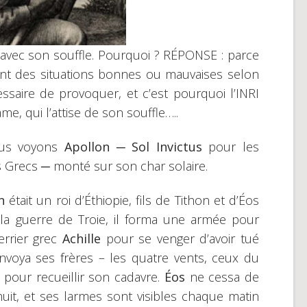
 avec son souffle. Pourquoi ? RÉPONSE : parce
ent des situations bonnes ou mauvaises selon
ssaire de provoquer, et c’est pourquoi l’INRI
e, qui l’attise de son souffle…..
ous voyons
Apollon ─ Sol Invictus
pour les
s Grecs ─ monté sur son char solaire.
n
était un roi d’Éthiopie, fils de Tithon et d’Éos
la guerre de Troie, il forma une armée pour
uerrier grec
Achille
pour se venger d’avoir tué
nvoya ses frères – les quatre vents, ceux du
– pour recueillir son cadavre.
Éos
ne cessa de
nuit, et ses larmes sont visibles chaque matin