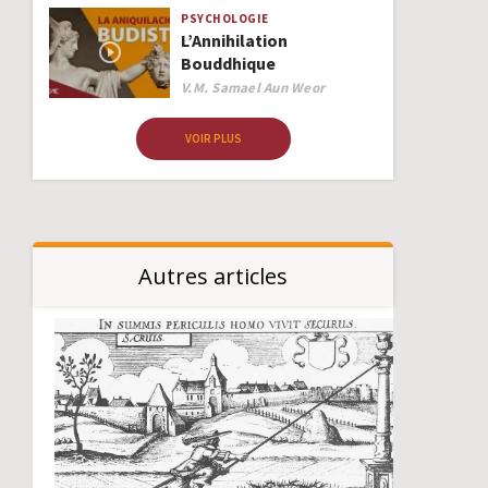
PSYCHOLOGIE
L’Annihilation
Bouddhique
Author
V.M. Samael Aun Weor
VOIR PLUS
Autres articles