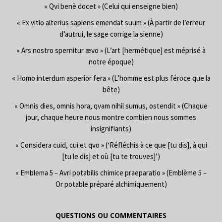
« Qvi benè docet » (Celui qui enseigne bien)
« Ex vitio alterius sapiens emendat suum » (À partir de l’erreur
d’autrui, le sage corrige la sienne)
« Ars nostro spernitur ævo » (L’art [hermétique] est méprisé à
notre époque)
« Homo interdum asperior fera » (L’homme est plus féroce que la
bête)
« Omnis dies, omnis hora, qvam nihil sumus, ostendit » (Chaque
jour, chaque heure nous montre combien nous sommes
insignifiants)
« Considera cuid, cui et qvo » (‘Réfléchis à ce que [tu dis], à qui
[tu le dis] et où [tu te trouves]’)
« Emblema 5 – Avri potabilis chimice praeparatio » (Emblème 5 –
Or potable préparé alchimiquement)
QUESTIONS OU COMMENTAIRES