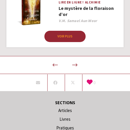
LIRE EN LIGNE !
ALCHIMIE
Le mystère de la floraison
d’or
Author
V.M. Samael Aun Weor
VOIR PLUS
0
SECTIONS
Articles
Livres
Pratiques