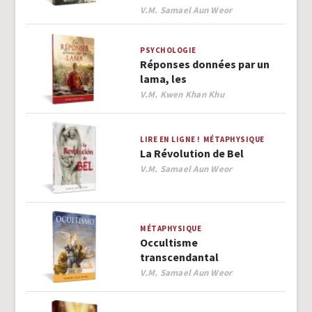
Author
V.M. Samael Aun Weor
PSYCHOLOGIE
Réponses données par un
lama, les
Author
V.M. Kwen Khan Khu
LIRE EN LIGNE !
MÉTAPHYSIQUE
La Révolution de Bel
Author
V.M. Samael Aun Weor
MÉTAPHYSIQUE
Occultisme
transcendantal
Author
V.M. Samael Aun Weor