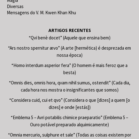
Magia
Diversas
Mensagens do V. M. Kwen Khan Khu
ARTIGOS RECENTES
“Qvi benè docet” (Aquele que ensina bem)
“Ars nostro spernitur ævo” (A arte [hermética) é desprezada em
nossa época)
“Homo interdum asperior fera” (O homem é mais feroz que a
besta)
“Omnis dies, omnis hora, qvam nihil sumus, ostendit” (Cada dia,
cada hora nos mostra o insignificantes que somos)
“Considera cuid, cui et qvo” (Considera o que [dizes] a quem [o
dizes] e onde [estás])
“Emblema 5 – Avri potabilis chimice praeparatio” (Emblema 5 –
Ouro potável preparado alquimicamente)
“Omnia mercurio, sulphure et sale” (Todas as coisas existem por