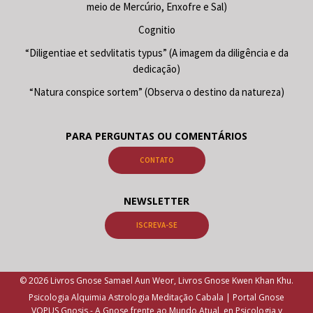
meio de Mercúrio, Enxofre e Sal)
Cognitio
“Diligentiae et sedvlitatis typus” (A imagem da diligência e da
dedicação)
“Natura conspice sortem” (Observa o destino da natureza)
PARA PERGUNTAS OU COMENTÁRIOS
CONTATO
NEWSLETTER
ISCREVA-SE
© 2026 Livros Gnose Samael Aun Weor, Livros Gnose Kwen Khan Khu.
Psicologia Alquimia Astrologia Meditação Cabala | Portal Gnose
VOPUS Gnosis -
A Gnose frente ao Mundo Atual, en Psicologia y