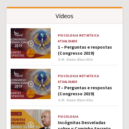
Vídeos
PSICOLOGIA
METAFÍSICA
ATUALIDADE
1 – Perguntas e respostas
(Congresso 2019)
Author
V.M. Kwen Khan Khu
PSICOLOGIA
METAFÍSICA
ATUALIDADE
7 – Perguntas e respostas
(Congresso 2019)
Author
V.M. Kwen Khan Khu
PSICOLOGIA
Incógnitas Desveladas
sobre o Caminho Secreto