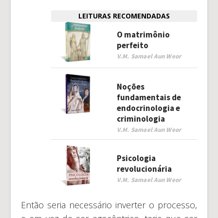
LEITURAS RECOMENDADAS
O matrimônio
perfeito
V.M. Samael Aun Weor
Noções
fundamentais de
endocrinologia e
criminologia
V.M. Samael Aun Weor
Psicologia
revolucionária
V.M. Samael Aun Weor
Então seria necessário inverter o processo,