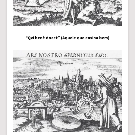
“Qvi benè docet” (Aquele que ensina bem)