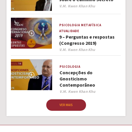
Author
V.M. Kwen Khan Khu
PSICOLOGIA
METAFÍSICA
ATUALIDADE
9 – Perguntas e respostas
(Congresso 2019)
Author
V.M. Kwen Khan Khu
PSICOLOGIA
Concepções do
Gnosticismo
Contemporâneo
Author
V.M. Kwen Khan Khu
VER MAIS