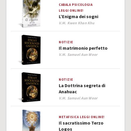
CABALA
PSICOLOGIA
LEGGI ONLINE!
L’Enigma dei sogni
Author
V.M. Kwen Khan Khu
NOTIZIE
Il matrimonio perfetto
Author
V.M. Samael Aun Weor
NOTIZIE
La Dottrina segreta di
Anahuac
Author
V.M. Samael Aun Weor
METAFISICA
LEGGI ONLINE!
Il sacratissimo Terzo
Logos