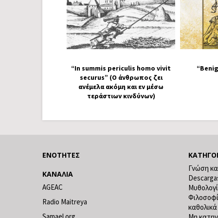
“In summis periculis homo vivit
“Benig
securus” (Ο άνθρωπος ζει
ανέμελα ακόμη και εν μέσω
τεράστιων κινδύνων)
ΕΝΌΤΗΤΕΣ
ΚΑΤΗΓΟ
Γνώση κα
ΚΑΝΆΛΙΑ
Descarga
AGEAC
Μυθολογ
Φιλοσοφ
Radio Maitreya
καθολικά
Samael.org
Μη κατηγ