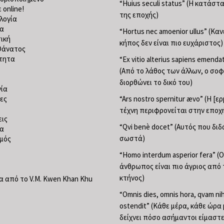
“Huius seculi status” (Η κατάσ
 online!
της εποχής)
λογία
ία
“Hortus nec amoenior ullus” (Κα
ική
κήπος δεν είναι πιο ευχάριστος)
Θάνατος
τητα
“Ex vitio alterius sapiens emend
(Από το λάθος των άλλων, ο σο
διορθώνει το δικό του)
ία
ες
“Ars nostro spernitur ævo” (Η [ε
τέχνη περιφρονείται στην εποχ
ις
“Qvi benè docet” (Αυτός που διδ
ία
σωστά)
μός
“Homo interdum asperior fera” (Ο
άνθρωπος είναι πιο άγριος από 
κτήνος)
 από το V.M. Kwen Khan Khu
“Omnis dies, omnis hora, qvam nih
ostendit” (Κάθε μέρα, κάθε ώρα
δείχνει πόσο ασήμαντοι είμαστε