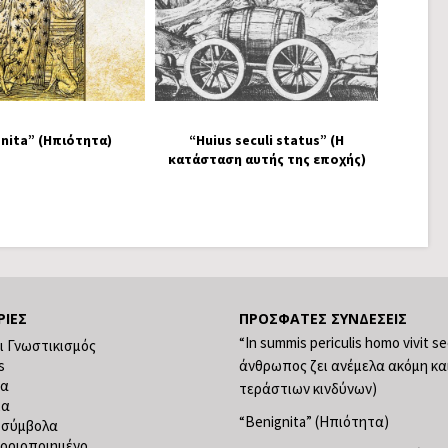
nita” (Ηπιότητα)
“Huius seculi status” (Η
κατάσταση αυτής της εποχής)
ΡΊΕΣ
ΠΡΌΣΦΑΤΕΣ ΣΥΝΔΈΣΕΙΣ
“In summis periculis homo vivit s
ι Γνωστικισμός
s
άνθρωπος ζει ανέμελα ακόμη κα
ία
τεράστιων κινδύνων)
ία
“Benignita” (Ηπιότητα)
 σύμβολα
οριοποιημένο