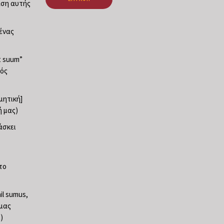
ταση αυτής
νένας
at suum”
φός
ρμητική]
ή μας)
άσκει
το
il sumus,
 μας
)