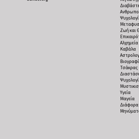
Διαβάστε
Ανθρωπο
Ψυχολογ
Μεταφυσ
Ζωή και 
Επικαιρό
Αλχημεία
Καβάλα
Αστρολογ
Βιογραφί
Τσάκρας
Διαστάσε
Ψυχολογ
Μυστικισ
Υγεία
Μαγεία
Διάφορα
Μηνύματα