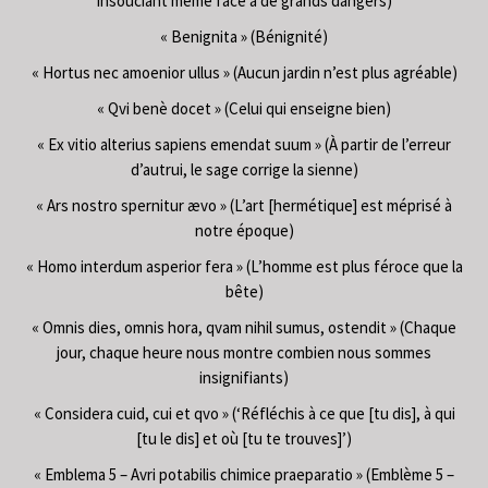
insouciant même face à de grands dangers)
« Benignita » (Bénignité)
« Hortus nec amoenior ullus » (Aucun jardin n’est plus agréable)
« Qvi benè docet » (Celui qui enseigne bien)
« Ex vitio alterius sapiens emendat suum » (À partir de l’erreur
d’autrui, le sage corrige la sienne)
« Ars nostro spernitur ævo » (L’art [hermétique] est méprisé à
notre époque)
« Homo interdum asperior fera » (L’homme est plus féroce que la
bête)
« Omnis dies, omnis hora, qvam nihil sumus, ostendit » (Chaque
jour, chaque heure nous montre combien nous sommes
insignifiants)
« Considera cuid, cui et qvo » (‘Réfléchis à ce que [tu dis], à qui
[tu le dis] et où [tu te trouves]’)
« Emblema 5 – Avri potabilis chimice praeparatio » (Emblème 5 –