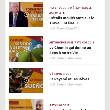
PSYCHOLOGIE
MÉTAPHYSIQUE
ACTUALITÉ
Détails Inquiétants sur le
Travail Intérieur
Author
V.M. Kwen Khan Khu
ANTHROPOLOGIE
PSYCHOLOGIE
Le Chemin qui donne un
Sens à notre Vie
Author
V.M. Samael Aun Weor
MÉTAPHYSIQUE
La Psyché et les Rêves
Author
V.M. Samael Aun Weor
PSYCHOLOGIE