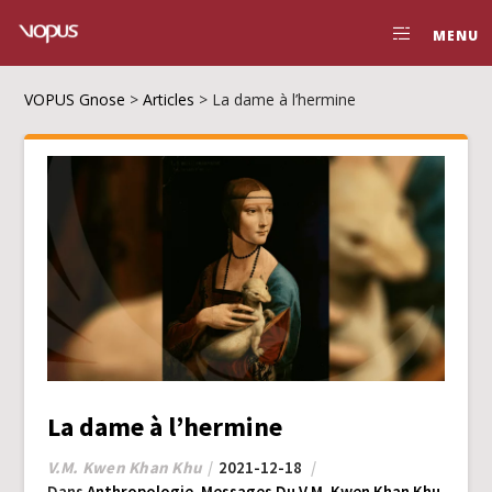
MENU
VOPUS Gnose
>
Articles
>
La dame à l’hermine
La dame à l’hermine
V.M. Kwen Khan Khu
2021-12-18
Dans
Anthropologie
,
Messages Du V.M. Kwen Khan Khu