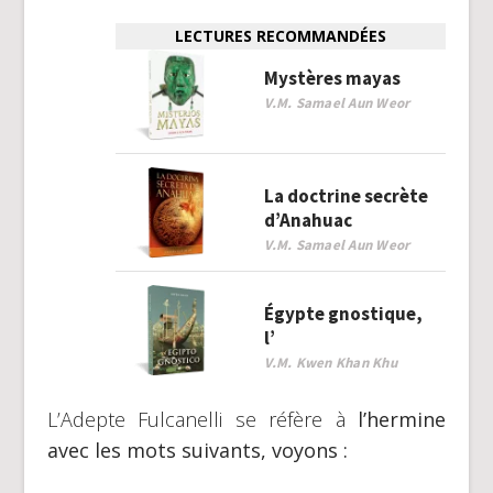
LECTURES RECOMMANDÉES
Mystères mayas
V.M. Samael Aun Weor
La doctrine secrète
d’Anahuac
V.M. Samael Aun Weor
Égypte gnostique,
l’
V.M. Kwen Khan Khu
L’Adepte Fulcanelli se réfère à
l’hermine
avec les mots suivants, voyons :