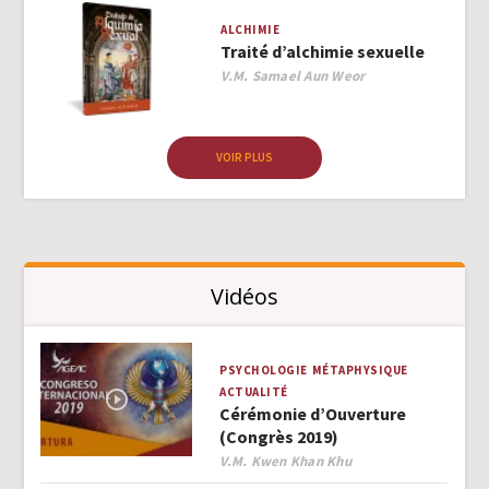
ALCHIMIE
Traité d’alchimie sexuelle
Author
V.M. Samael Aun Weor
VOIR PLUS
Vidéos
PSYCHOLOGIE
MÉTAPHYSIQUE
ACTUALITÉ
Cérémonie d’Ouverture
(Congrès 2019)
Author
V.M. Kwen Khan Khu