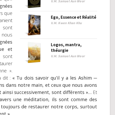
V.M. Samael Aun Weor
gnées
rs que
Ego, Essence et Réalité
nient
V.M. Kwen Khan Khu
 sont
l nous
gnées
Logos, mantra,
ue et
théurgie
s sont
V.M. Samael Aun Weor
taurer
nne ».
a dit :
« Tu dois savoir qu’il y a les Ashim
─
s dans notre main, et ceux que nous avons
t ainsi successivement, sont différents »…
Et
ravers une méditation, ils sont comme des
toujours de restaurer notre corps, surtout
ent ».