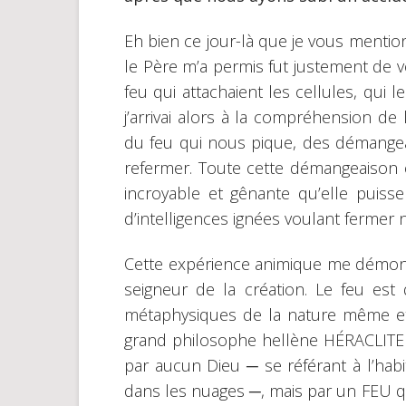
Eh bien ce jour-là que je vous menti
le Père m’a permis fut justement de 
feu qui attachaient les cellules, qui l
j’arrivai alors à la compréhension d
du feu qui nous pique, des démangea
refermer. Toute cette démangeaison e
incroyable et gênante qu’elle puisse
d’intelligences ignées voulant fermer n
Cette expérience animique me démontra
seigneur de la création. Le feu es
métaphysiques de la nature même et d
grand philosophe hellène HÉRACLITE es
par aucun Dieu ─ se référant à l’hab
dans les nuages ─, mais par un FEU qu