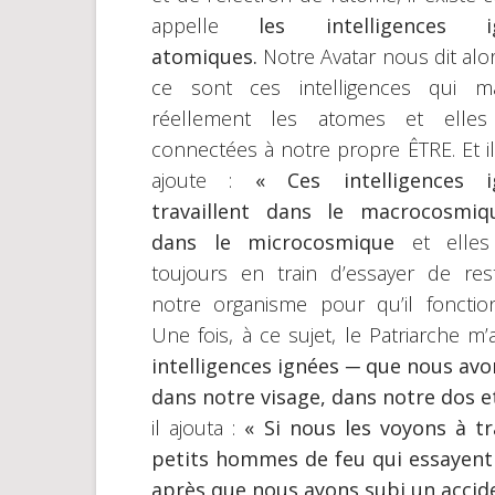
appelle
les intelligences i
atomiques.
Notre Avatar nous dit alo
ce sont ces intelligences qui ma
réellement les atomes et elles
connectées à notre propre ÊTRE. Et i
ajoute :
« Ces intelligences i
travaillent dans le macrocosmiq
dans le microcosmique
et elle
toujours en train d’essayer de res
notre organisme pour qu’il fonctio
Une fois, à ce sujet, le Patriarche m’
intelligences ignées
─
que nous avon
dans notre visage, dans notre dos e
il ajouta :
« Si nous les voyons à t
petits hommes de feu qui essayent 
après que nous ayons subi un accid