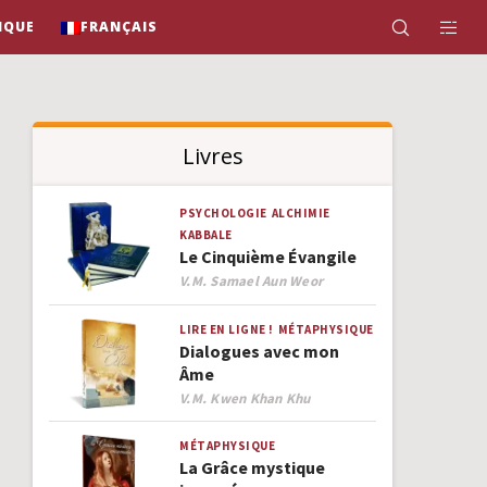
IQUE
FRANÇAIS
Livres
PSYCHOLOGIE
ALCHIMIE
KABBALE
Le Cinquième Évangile
Author
V.M. Samael Aun Weor
LIRE EN LIGNE !
MÉTAPHYSIQUE
Dialogues avec mon
Âme
Author
V.M. Kwen Khan Khu
MÉTAPHYSIQUE
La Grâce mystique