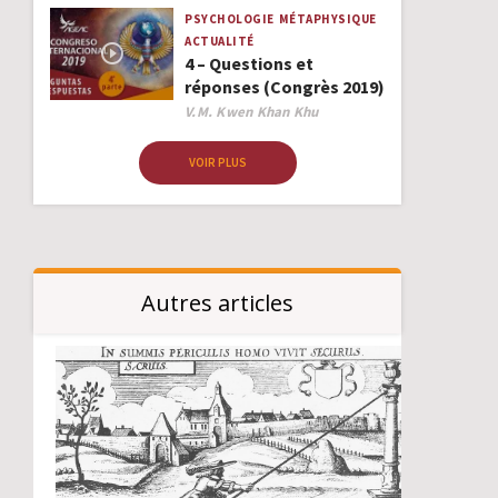
PSYCHOLOGIE
MÉTAPHYSIQUE
ACTUALITÉ
4 – Questions et
réponses (Congrès 2019)
Author
V.M. Kwen Khan Khu
VOIR PLUS
Autres articles