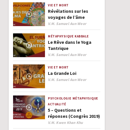
VIE ET MORT
Révélations sur les
voyages de l’âme
Author
V.M. Samael Aun Weor
MÉTAPHYSIQUE
KABBALE
Le Rêve dans le Yoga
Tantrique
Author
V.M. Samael Aun Weor
VIE ET MORT
La Grande Loi
Author
V.M. Samael Aun Weor
PSYCHOLOGIE
MÉTAPHYSIQUE
ACTUALITÉ
5 – Questions et
réponses (Congrès 2019)
Author
V.M. Kwen Khan Khu