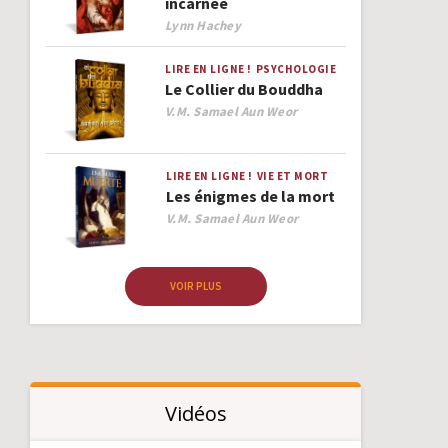
incarnée
Author
Lynn Hachey
LIRE EN LIGNE !
PSYCHOLOGIE
Le Collier du Bouddha
Author
V.M. Samael Aun Weor
LIRE EN LIGNE !
VIE ET MORT
Les énigmes de la mort
Author
V.M. Samael Aun Weor
VOIR PLUS
Vidéos