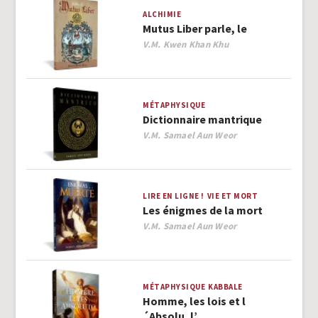
ALCHIMIE
Mutus Liber parle, le
Author
V.M. Kwen Khan Khu
MÉTAPHYSIQUE
Dictionnaire mantrique
Author
V.M. Samael Aun Weor
LIRE EN LIGNE !
VIE ET MORT
Les énigmes de la mort
Author
V.M. Samael Aun Weor
MÉTAPHYSIQUE
KABBALE
Homme, les lois et l
´Absolu, l’