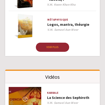
Author
V.M. Kwen Khan Khu
MÉTAPHYSIQUE
Logos, mantra, théurgie
Author
V.M. Samael Aun Weor
VOIR PLUS
Vidéos
KABBALE
La Science des Sephiroth
Author
V.M. Samael Aun Weor