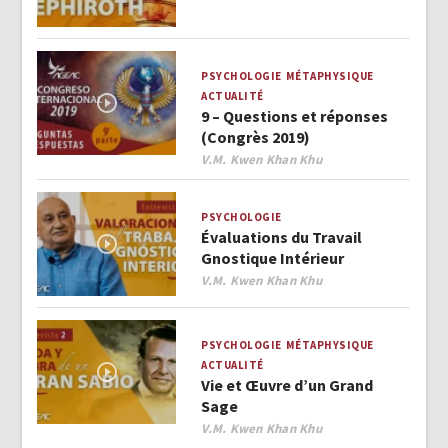
PSYCHOLOGIE
MÉTAPHYSIQUE
ACTUALITÉ
9 – Questions et réponses
(Congrès 2019)
Author
V.M. Kwen Khan Khu
PSYCHOLOGIE
Évaluations du Travail
Gnostique Intérieur
Author
V.M. Kwen Khan Khu
PSYCHOLOGIE
MÉTAPHYSIQUE
ACTUALITÉ
Vie et Œuvre d’un Grand
Sage
Author
V.M. Kwen Khan Khu