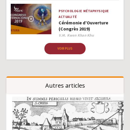
PSYCHOLOGIE
MÉTAPHYSIQUE
ACTUALITÉ
Cérémonie d’Ouverture
(Congrès 2019)
Author
V.M. Kwen Khan Khu
VOIR PLUS
Autres articles