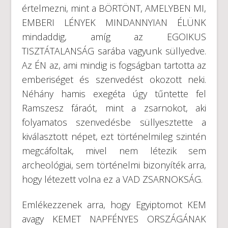
értelmezni, mint a BÖRTÖNT, AMELYBEN MI,
EMBERI LÉNYEK MINDANNYIAN ÉLÜNK
mindaddig, amíg az EGOIKUS
TISZTÁTALANSÁG sarába vagyunk süllyedve.
Az ÉN az, ami mindig is fogságban tartotta az
emberiséget és szenvedést okozott neki.
Néhány hamis exegéta úgy tűntette fel
Ramszesz fáraót, mint a zsarnokot, aki
folyamatos szenvedésbe süllyesztette a
kiválasztott népet, ezt történelmileg szintén
megcáfoltak, mivel nem létezik sem
archeológiai, sem történelmi bizonyíték arra,
hogy létezett volna ez a VAD ZSARNOKSÁG.
Emlékezzenek arra, hogy Egyiptomot KEM
avagy KEMET NAPFÉNYES ORSZÁGÁNAK