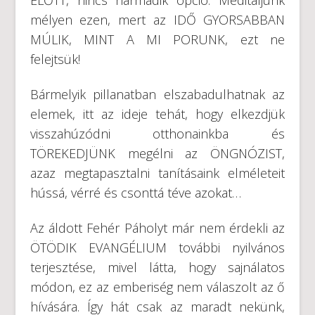
mélyen ezen, mert az IDŐ GYORSABBAN
MÚLIK, MINT A MI PORUNK, ezt ne
felejtsük!
Bármelyik pillanatban elszabadulhatnak az
elemek, itt az ideje tehát, hogy elkezdjük
visszahúzódni otthonainkba és
TÖREKEDJÜNK megélni az ÖNGNÓZIST,
azaz megtapasztalni tanításaink elméleteit
hússá, vérré és csonttá téve azokat…
Az áldott Fehér Páholyt már nem érdekli az
ÖTÖDIK EVANGÉLIUM további nyilvános
terjesztése, mivel látta, hogy sajnálatos
módon, ez az emberiség nem válaszolt az ő
hívására. Így hát csak az maradt nekünk,