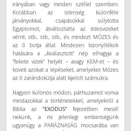
irányában vagy minden széllel szemben.
Korábban az istenség különféle
járványokkal, csapásokkal súlytotta
Egyiptomot, átváltoztatta az édesvizeket
vérré, stb., stb., stb., és mindezt MÓZES és
az ő botja által. Mindezen bizonyítékok
hatására a „kiválasztott” nép elhagyja a
”fekete vizek” helyét – avagy KEM-et – és
követi azokat a lépéseket, amelyeket Mózes
az ő zarándokútja alatt kijelölt számukra.
Nagyon különös módon, párhuzamot vonva
mindazokkal a történetekkel, amelyekről a
Biblia az
”EXODUS”
fejezetben mesél
nekünk, a mi jelenlegi emberiségünk
ugyanúgy a PARÁZNASÁG mocsarába van