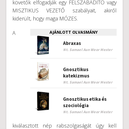
követők elfogadják egy FELSZABADÍTÓ vagy
MISZTIKUS VEZETŐ szabályait, akiről
kiderült, hogy maga MÓZES.
A
AJÁNLOTT OLVASMÁNY
Abraxas
Nt. Samael Aun Weor Mester
Gnosztikus
katekizmus
Nt. Samael Aun Weor Mester
Gnosztikus etika és
szociológia
Nt. Samael Aun Weor Mester
kiválasztott nép rabszolgaságát úgy kell