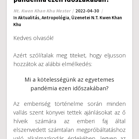
Nt. Kwen Khan Khu Mester
2022-04-30
In
Aktualitás
,
Antropológia
,
Üzenetei N.T. Kwen Khan
Khu
Kedves olvasók!
Azért szólítalak meg titeket, hogy eljusson
hozzátok az alábbi elmélkedés:
Mi a kötelességünk az egyetemes
pandémia ezen időszakában?
Az emberiség történelme során minden
vallás szent könyvei tettek ajánlásokat az ő
híveik számára az emberi faj által
elszenvedett számtalan megpróbáltatáshoz
való alkalmazkodás érdekében, legyen az