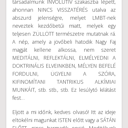
társadalmunk INVOLUTÍV szakaszba lépett,
ahonnan NINCS VISSZATÉRÉS utalva az
abszurd jelenségre, melyet LMBT-nek
neveztek kezdőbetűi miatt, melyek egy
teljesen ZÜLLÖTT természetre mutatnak rá.
A nép, amely a jövőbeli hatodik Nagy Faj
magját kellene alkossa, nem szeret
MEDITÁLNI, REFLEKTÁLNI, ELMÉLYEDNI A
DOKTRINÁLIS ELVEINKBEN, MÉLYEN BEFELÉ
FORDULNI, ÜGYELNI A SZÓRA,
KIFINOMÍTANI TANTRIKUS ALKÍMIAI
MUNKÁIT, stb. stb., stb. Ez lesúlytó kilátást
fest…
Eljött a mi időnk, kedves olvasó! Itt az ideje
eltökélni magunkat ISTEN előtt vagy a SÁTÁN
ELŐTT, nincs harmadik opció. Meditáljunk