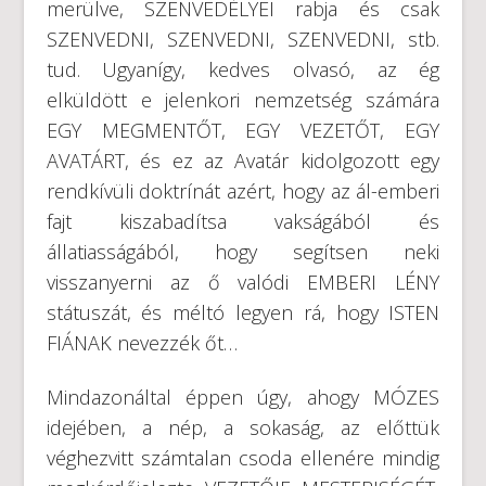
merülve, SZENVEDÉLYEI rabja és csak
SZENVEDNI, SZENVEDNI, SZENVEDNI, stb.
tud. Ugyanígy, kedves olvasó, az ég
elküldött e jelenkori nemzetség számára
EGY MEGMENTŐT, EGY VEZETŐT, EGY
AVATÁRT, és ez az Avatár kidolgozott egy
rendkívüli doktrínát azért, hogy az ál-emberi
fajt kiszabadítsa vakságából és
állatiasságából, hogy segítsen neki
visszanyerni az ő valódi EMBERI LÉNY
státuszát, és méltó legyen rá, hogy ISTEN
FIÁNAK nevezzék őt…
Mindazonáltal éppen úgy, ahogy MÓZES
idejében, a nép, a sokaság, az előttük
véghezvitt számtalan csoda ellenére mindig