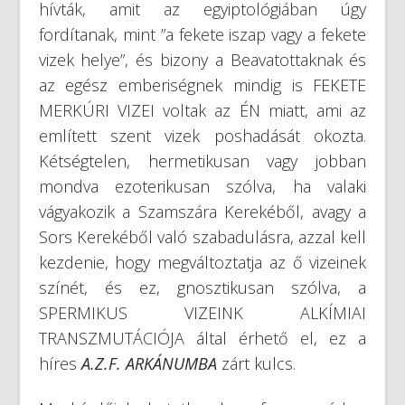
hívták, amit az egyiptológiában úgy
fordítanak, mint ”a fekete iszap vagy a fekete
vizek helye”, és bizony a Beavatottaknak és
az egész emberiségnek mindig is FEKETE
MERKÚRI VIZEI voltak az ÉN miatt, ami az
említett szent vizek poshadását okozta.
Kétségtelen, hermetikusan vagy jobban
mondva ezoterikusan szólva, ha valaki
vágyakozik a Szamszára Kerekéből, avagy a
Sors Kerekéből való szabadulásra, azzal kell
kezdenie, hogy megváltoztatja az ő vizeinek
színét, és ez, gnosztikusan szólva, a
SPERMIKUS VIZEINK ALKÍMIAI
TRANSZMUTÁCIÓJA által érhető el, ez a
híres
A.Z.F. ARKÁNUMBA
zárt kulcs.