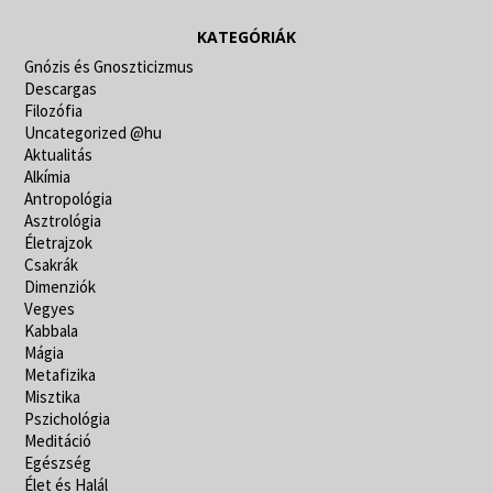
KATEGÓRIÁK
Gnózis és Gnoszticizmus
Descargas
Filozófia
Uncategorized @hu
Aktualitás
Alkímia
Antropológia
Asztrológia
Életrajzok
Csakrák
Dimenziók
Vegyes
Kabbala
Mágia
Metafizika
Misztika
Pszichológia
Meditáció
Egészség
Élet és Halál