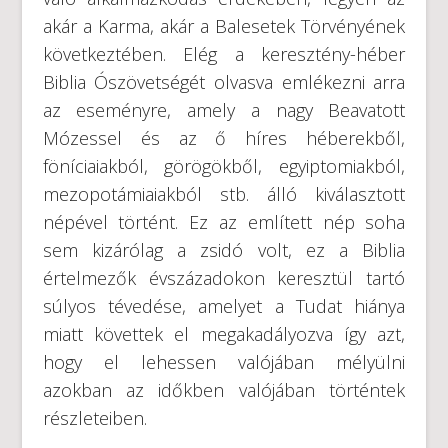
akár a Karma, akár a Balesetek Törvényének
következtében. Elég a keresztény-héber
Biblia Ószövetségét olvasva emlékezni arra
az eseményre, amely a nagy Beavatott
Mózessel és az ő híres héberekből,
föníciaiakból, görögökből, egyiptomiakból,
mezopotámiaiakból stb. álló kiválasztott
népével történt. Ez az említett nép soha
sem kizárólag a zsidó volt, ez a Biblia
értelmezők évszázadokon keresztül tartó
súlyos tévedése, amelyet a Tudat hiánya
miatt követtek el megakadályozva így azt,
hogy el lehessen valójában mélyülni
azokban az időkben valójában történtek
részleteiben.