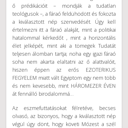
ő prédikációit – mondják a tudatlan
teológusok –, a fáraó feldühödött és fokozta
a kiválasztott nép szenvedését. Úgy kell
értelmezni itt a fáraó alakját, mint a politikai
hatalommal kérkedőt , mint a horizontális
élet jelképét, mint aki a tömegek Tudatát
teljesen álomban tartja; noha egy igazi fáraó
soha nem akarta elaltatni az ő alattvalóit,
hiszen éppen az erős EZOTERIKUS
FEGYELEM miatt vált Egyiptom egy nem több
és nem kevesebb, mint HÁROMEZER ÉVEN
át fennálló birodalommá…
Az eszmefuttatásokat félretéve, becses
olvasó, az bizonyos, hogy a kiválasztott nép
végül úgy dönt, hogy követi Mózest a szél