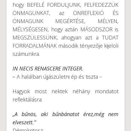
hogy BEFELÉ FORDULJUNK, FELFEDEZZÜK
ÖNMAGUNKAT, az ÖNREFLEXIÓ ÉS
ÖNMAGUNK MEGÉRTÉSE, MÉLYEN,
MÉLYSÉGESEN, hogy aztán MÁSODSZOR is
MEGSZÜLESSÜNK, ahogyan azt a TUDAT
FORRADALMÁNAK második tényezője kijelöli
számunkra.
IN NECIS RENASCERE INTEGER.
–
A halálban újjászületni ép és tiszta –
Hagyok most nektek néhány mondatot
reflektálásra:
„A bűnös, aki bűnbánatot érez,még nem
elveszett.”
Démokritosz