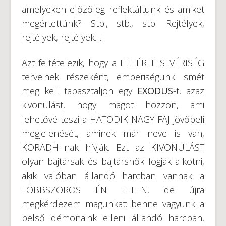
amelyeken előzőleg reflektáltunk és amiket
megértettünk? Stb., stb., stb. Rejtélyek,
rejtélyek, rejtélyek…!
Azt feltételezik, hogy a FEHÉR TESTVÉRISÉG
terveinek részeként, emberiségünk ismét
meg kell tapasztaljon egy
EXODUS
-t, azaz
kivonulást, hogy magot hozzon, ami
lehetővé teszi a HATODIK NAGY FAJ jövőbeli
megjelenését, aminek már neve is van,
KORADHI-nak hívják. Ezt az KIVONULÁST
olyan bajtársak és bajtársnők fogják alkotni,
akik valóban állandó harcban vannak a
TÖBBSZÖRÖS ÉN ELLEN, de újra
megkérdezem magunkat: benne vagyunk a
belső démonaink elleni állandó harcban,