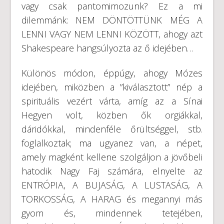
vagy csak pantomimozunk? Ez a mi
dilemmánk: NEM DÖNTÖTTÜNK MÉG A
LENNI VAGY NEM LENNI KÖZÖTT, ahogy azt
Shakespeare hangsúlyozta az ő idejében…
Különös módon, éppúgy, ahogy Mózes
idejében, miközben a ”kiválasztott” nép a
spirituális vezért várta, amíg az a Sínai
Hegyen volt, közben ők orgiákkal,
dáridókkal, mindenféle őrültséggel, stb.
foglalkoztak; ma ugyanez van, a népet,
amely magként kellene szolgáljon a jövőbeli
hatodik Nagy Faj számára, elnyelte az
ENTRÓPIA, A BUJASÁG, A LUSTASÁG, A
TORKOSSÁG, A HARAG és megannyi más
gyom és, mindennek tetejében,