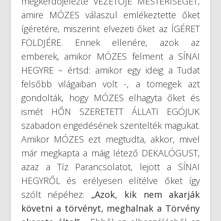
megkérdőjelezte VEZETŐJE MESTERISÉGÉT,
amire MÓZES válaszul emlékeztette őket
ígéretére, miszerint elvezeti őket az ÍGÉRET
FÖLDJÉRE. Ennek ellenére, azok az
emberek, amikor MÓZES felment a SÍNAI
HEGYRE – értsd: amikor egy ideig a Tudat
felsőbb világaiban volt -, a tömegek azt
gondolták, hogy MÓZES elhagyta őket és
ismét HŐN SZERETETT ÁLLATI EGÓJUK
szabadon engedésének szentelték magukat.
Amikor MÓZES ezt megtudta, akkor, mivel
már megkapta a máig létező DEKALÓGUST,
azaz a Tíz Parancsolatot, lejött a SÍNAI
HEGYRŐL és erélyesen elítélve őket így
szólt népéhez:
„Azok, kik nem akarják
követni a törvényt, meghalnak a Törvény