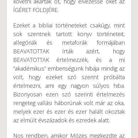
követni akarták őt, hogy elvezesse őket az
ÍGÉRET FÖLDJÉRE.
Ezeket a bibliai történeteket csakúgy, mint
sok szentnek tartott könyv történeteit,
allegóriák és metaforák formájában
BEAVATOTTAK írták azért, hogy
BEAVATOTTAK értelmezzék, és a mi
”akadémikus” emberiségünk hibája mindig az
volt, hogy ezeket szó szerint próbálta
értelmezni, ami egy nagyon súlyos hiba.
Bizonyosan ezen szó szerinti értelmezés
rengeteg vallási háborúnak volt már az oka,
melyek ezer és ezer és ezer halált okoztak
az elmúlt évszázadok és ezredek alatt.
Nos rendben, amikor Mózes megkezdte az