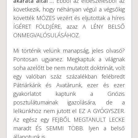
akarata által”…
Ebből az elbeszélésből az
következik, hogy néhányan végül a végsőkig
követték MÓZES vezért és eljutottak a híres
ÍGÉRET FÖLDJÉRE, azaz A LÉNY BELSŐ
ÖNMEGVALÓSULÁSÁHOZ.
Mi történik velünk manapság, jeles olvasó?
Pontosan ugyanez. Megkaptuk a világnak
soha azelőtt be nem mutatott doktrinát, volt
egy valóban száz százalékban felébredt
Pátriárkánk és Avatárunk, ezer és ezer
gyakorlatot kaptunk a Gnózis
posztulátumainak igazolására, de a
lelkünkhöz nem jutott el EZ A GYÓGYSZER.
Az egész egy FEJBŐL MEGTANULT LECKE
maradt ÉS SEMMI TÖBB. lyen a belső
állapotunk is.