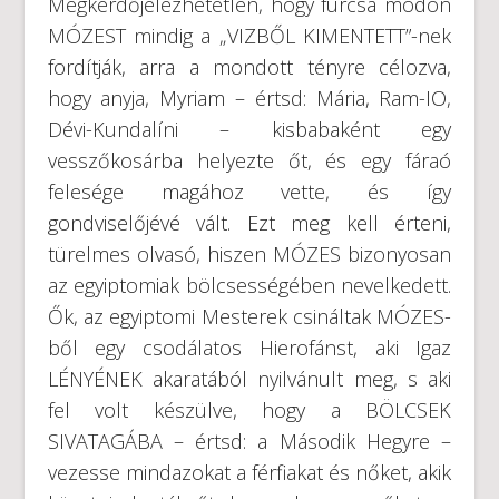
Megkérdőjelezhetetlen, hogy furcsa módon
MÓZEST mindig a „VIZBŐL KIMENTETT”-nek
fordítják, arra a mondott tényre célozva,
hogy anyja, Myriam – értsd: Mária, Ram-IO,
Dévi-Kundalíni – kisbabaként egy
vesszőkosárba helyezte őt, és egy fáraó
felesége magához vette, és így
gondviselőjévé vált. Ezt meg kell érteni,
türelmes olvasó, hiszen MÓZES bizonyosan
az egyiptomiak bölcsességében nevelkedett.
Ők, az egyiptomi Mesterek csináltak MÓZES-
ből egy csodálatos Hierofánst, aki Igaz
LÉNYÉNEK akaratából nyilvánult meg, s aki
fel volt készülve, hogy a BÖLCSEK
SIVATAGÁBA – értsd: a Második Hegyre –
vezesse mindazokat a férfiakat és nőket, akik