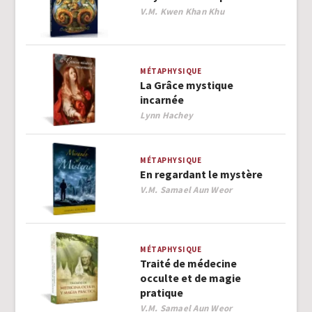
Author
V.M. Kwen Khan Khu
MÉTAPHYSIQUE
La Grâce mystique
incarnée
Author
Lynn Hachey
MÉTAPHYSIQUE
En regardant le mystère
Author
V.M. Samael Aun Weor
MÉTAPHYSIQUE
Traité de médecine
occulte et de magie
pratique
Author
V.M. Samael Aun Weor