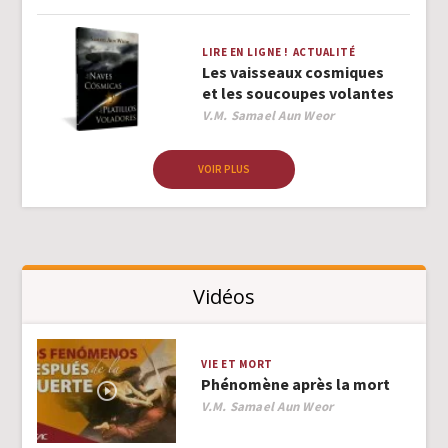
LIRE EN LIGNE !
ACTUALITÉ
Les vaisseaux cosmiques
et les soucoupes volantes
Author
V.M. Samael Aun Weor
VOIR PLUS
Vidéos
VIE ET MORT
Phénomène après la mort
Author
V.M. Samael Aun Weor