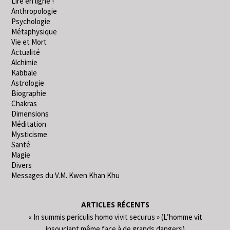
Lire en ligne !
Anthropologie
Psychologie
Métaphysique
Vie et Mort
Actualité
Alchimie
Kabbale
Astrologie
Biographie
Chakras
Dimensions
Méditation
Mysticisme
Santé
Magie
Divers
Messages du V.M. Kwen Khan Khu
ARTICLES RÉCENTS
« In summis periculis homo vivit securus » (L’homme vit
insouciant même face à de grands dangers)