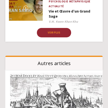
PSYCHOLOGIE
MÉTAPHYSIQUE
ACTUALITÉ
Vie et Œuvre d’un Grand
Sage
Author
V.M. Kwen Khan Khu
VOIR PLUS
Autres articles