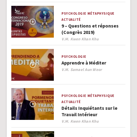
PSYCHOLOGIE
MÉTAPHYSIQUE
ACTUALITÉ
9 – Questions et réponses
(Congrès 2019)
Author
V.M. Kwen Khan Khu
PSYCHOLOGIE
Apprendre à Méditer
Author
V.M. Samael Aun Weor
PSYCHOLOGIE
MÉTAPHYSIQUE
ACTUALITÉ
Détails Inquiétants sur le
Travail Intérieur
Author
V.M. Kwen Khan Khu