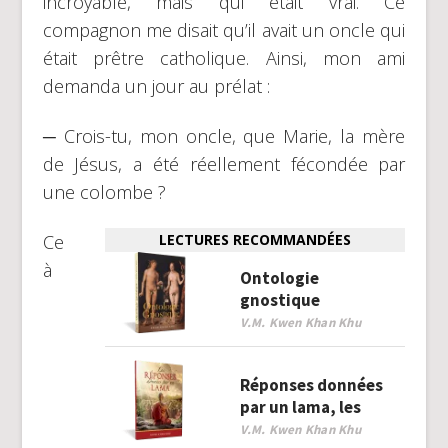
incroyable, mais qui était vrai. Ce
compagnon me disait qu’il avait un oncle qui
était prêtre catholique. Ainsi, mon ami
demanda un jour au prélat :
─ Crois-tu, mon oncle, que Marie, la mère
de Jésus, a été réellement fécondée par
une colombe ?
Ce
LECTURES RECOMMANDÉES
à
Ontologie
gnostique
V.M. Kwen Khan Khu
Réponses données
par un lama, les
V.M. Kwen Khan Khu