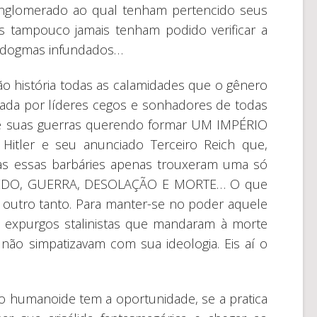
nglomerado ao qual tenham pertencido seus
is tampouco jamais tenham podido verificar a
os dogmas infundados…
 são história todas as calamidades que o gênero
ada por líderes cegos e sonhadores de todas
e suas guerras querendo formar UM IMPÉRIO
itler e seu anunciado Terceiro Reich que,
as essas barbáries apenas trouxeram uma só
 MEDO, GUERRA, DESOLAÇÃO E MORTE… O que
 outro tanto. Para manter-se no poder aquele
expurgos stalinistas que mandaram à morte
não simpatizavam com sua ideologia. Eis aí o
 o humanoide tem a oportunidade, se a pratica