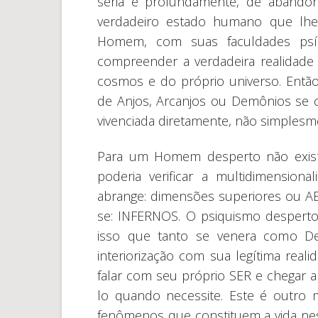
séria e profundamente, de abandona
verdadeiro estado humano que lh
Homem, com suas faculdades psíq
compreender a verdadeira realidade
cosmos e do próprio universo. Então
de Anjos, Arcanjos ou Demônios se c
vivenciada diretamente, não simples
Para um Homem desperto não exist
poderia verificar a multidimensi
abrange: dimensões superiores ou AE
se: INFERNOS. O psiquismo despert
isso que tanto se venera como De
interiorização com sua legítima real
falar com seu próprio SER e chegar 
lo quando necessite. Este é outro
fenômenos que constituem a vida nes