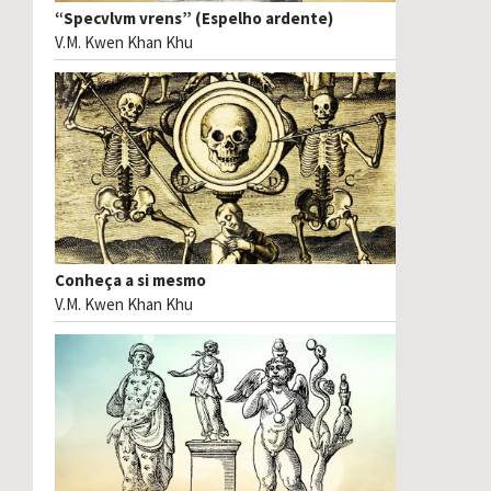
“Specvlvm vrens” (Espelho ardente)
V.M. Kwen Khan Khu
Conheça a si mesmo
V.M. Kwen Khan Khu