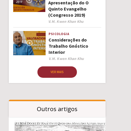
Apresentação do O
Quinto Evangelho
(Congresso 2019)
Author
V.M. Kwen Khan Khu
PSICOLOGIA
Considerações do
Trabalho Gnóstico
Interior
Author
V.M. Kwen Khan Khu
VER MAIS
Outros artigos