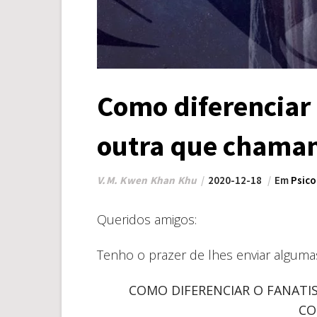
Como diferenciar
outra que chamam
V.M. Kwen Khan Khu
2020-12-18
Em
Psico
Queridos amigos:
Tenho o prazer de lhes enviar algumas
COMO DIFERENCIAR O FANAT
CO