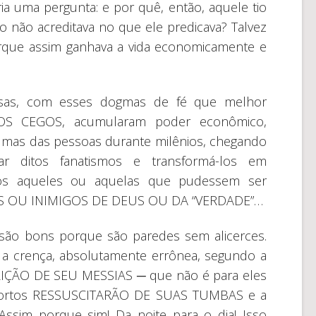
a uma pergunta: e por quê, então, aquele tio
 não acreditava no que ele predicava? Talvez
rque assim ganhava a vida economicamente e
giosas, com esses dogmas de fé que melhor
OS CEGOS, acumularam poder econômico,
 almas das pessoas durante milênios, chegando
zar ditos fanatismos e transformá-los em
os aqueles ou aquelas que pudessem ser
GES OU INIMIGOS DE DEUS OU DA “VERDADE”…
s são bons porque são paredes sem alicerces.
 a crença, absolutamente errônea, segundo a
RIÇÃO DE SEU MESSIAS ─ que não é para eles
mortos RESSUSCITARÃO DE SUAS TUMBAS e a
Assim porque sim! Da noite para o dia! Isso