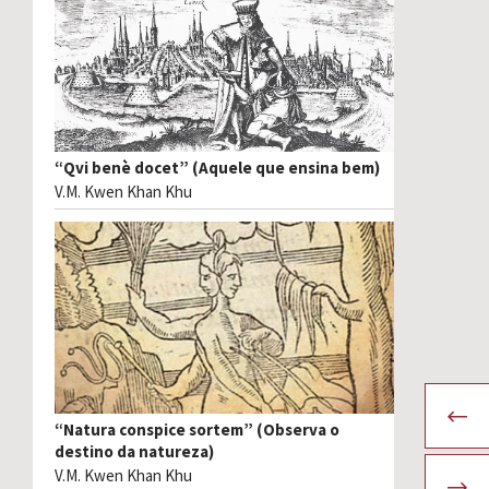
“Qvi benè docet” (Aquele que ensina bem)
V.M. Kwen Khan Khu
“Natura conspice sortem” (Observa o
destino da natureza)
V.M. Kwen Khan Khu