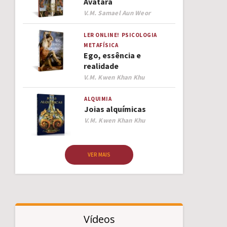
Avatara
Author
V.M. Samael Aun Weor
LER ONLINE!
PSICOLOGIA
METAFÍSICA
Ego, essência e
realidade
Author
V.M. Kwen Khan Khu
ALQUIMIA
Joias alquímicas
Author
V.M. Kwen Khan Khu
VER MAIS
Vídeos