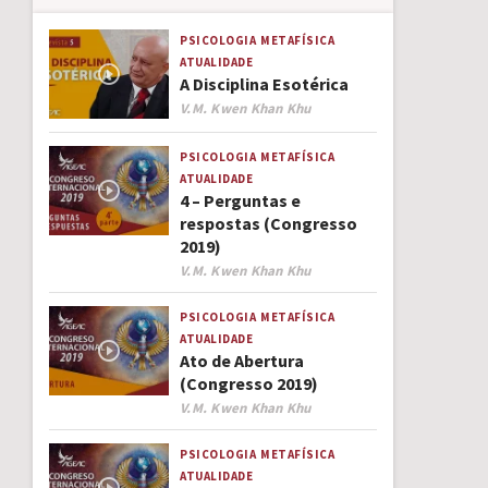
PSICOLOGIA
METAFÍSICA
ATUALIDADE
A Disciplina Esotérica
Author
V.M. Kwen Khan Khu
PSICOLOGIA
METAFÍSICA
ATUALIDADE
4 – Perguntas e
respostas (Congresso
2019)
Author
V.M. Kwen Khan Khu
PSICOLOGIA
METAFÍSICA
ATUALIDADE
Ato de Abertura
(Congresso 2019)
Author
V.M. Kwen Khan Khu
PSICOLOGIA
METAFÍSICA
ATUALIDADE