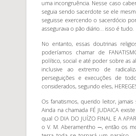
uma incongruência. Nesse caso caberi
seguia sendo sacerdote se ele mesmo
seguisse exercendo o sacerdócio po
assegurava o pão diário… isso é tudo.
No entanto, essas doutrinas reli
poderíamos chamar de FANATISM
político, social e até poder sobre as
inclusive ao extremo de radicali
perseguições e execuções de tod
considerados, segundo eles, HERE
Os fanatismos, querido leitor, jamai
Ainda na chamada FÉ JUDAICA existe
qual O DIA DO JUÍZO FINAL E A APA
o V. M. Aberamentho ─, então os 
terra toda se tornará um paraíso… 