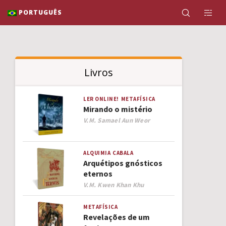
PORTUGUÊS
Livros
LER ONLINE!
METAFÍSICA
Mirando o mistério
Author
V.M. Samael Aun Weor
ALQUIMIA
CABALA
Arquétipos gnósticos
eternos
Author
V.M. Kwen Khan Khu
METAFÍSICA
Revelações de um