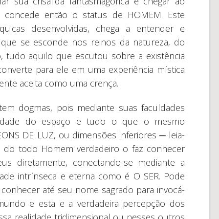
r sua crisálida fantasmagórica e chegar ao
e concede então o status de HOMEM. Este
uicas desenvolvidas, chega a entender e
 que se esconde nos reinos da natureza, do
, tudo aquilo que escutou sobre a existência
onverte para ele em uma experiência mística
mente aceita como uma crença.
em dogmas, pois mediante suas faculdades
onalidade do espaço e tudo o que o mesmo
ONS DE LUZ, ou dimensões inferiores ─ leia-
o do todo Homem verdadeiro o faz conhecer
us diretamente, conectando-se mediante a
idade intrínseca e eterna como é O SER. Pode
a conhecer até seu nome sagrado para invocá-
 mundo e esta e a verdadeira percepção dos
sa realidade tridimensional ou nesses outros