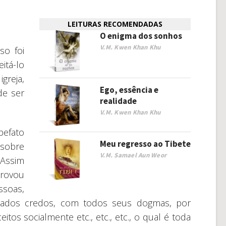
LEITURAS RECOMENDADAS
O enigma dos sonhos
V.M. Kwen Khan Khu
so foi
itá-lo
reja,
Ego, essência e
de ser
realidade
V.M. Kwen Khan Khu
pefato
Meu regresso ao Tibete
 sobre
V.M. Samael Aun Weor
 Assim
rovou
soas,
inados credos, com todos seus dogmas, por
os socialmente etc., etc., etc., o qual é toda