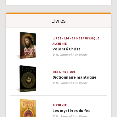
Livres
LIRE EN LIGNE !
MÉTAPHYSIQUE
ALCHIMIE
Volonté Christ
Author
V.M. Samael Aun Weor
MÉTAPHYSIQUE
Dictionnaire mantrique
Author
V.M. Samael Aun Weor
ALCHIMIE
Les mystères du feu
Author
V.M. Samael Aun Weor