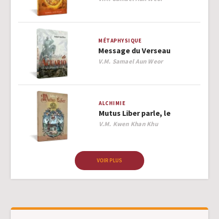
MÉTAPHYSIQUE
Message du Verseau
Author
V.M. Samael Aun Weor
ALCHIMIE
Mutus Liber parle, le
Author
V.M. Kwen Khan Khu
VOIR PLUS