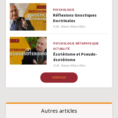
PSYCHOLOGIE
Réflexions Gnostiques
Doctrinales
Author
V.M. Kwen Khan Khu
PSYCHOLOGIE
MÉTAPHYSIQUE
ACTUALITÉ
Ésotérisme et Pseudo-
ésotérisme
Author
V.M. Kwen Khan Khu
VOIR PLUS
Autres articles