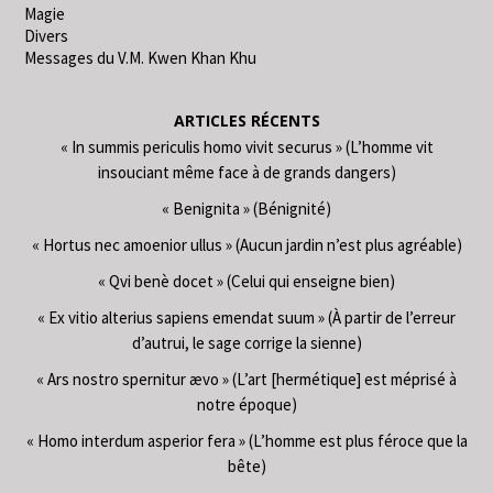
Magie
Divers
Messages du V.M. Kwen Khan Khu
ARTICLES RÉCENTS
« In summis periculis homo vivit securus » (L’homme vit
insouciant même face à de grands dangers)
« Benignita » (Bénignité)
« Hortus nec amoenior ullus » (Aucun jardin n’est plus agréable)
« Qvi benè docet » (Celui qui enseigne bien)
« Ex vitio alterius sapiens emendat suum » (À partir de l’erreur
d’autrui, le sage corrige la sienne)
« Ars nostro spernitur ævo » (L’art [hermétique] est méprisé à
notre époque)
« Homo interdum asperior fera » (L’homme est plus féroce que la
bête)