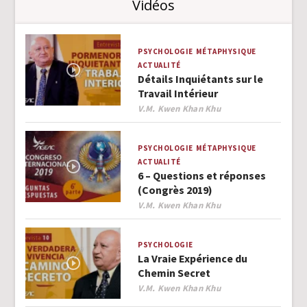
Vidéos
PSYCHOLOGIE
MÉTAPHYSIQUE
ACTUALITÉ
Détails Inquiétants sur le
Travail Intérieur
Author
V.M. Kwen Khan Khu
PSYCHOLOGIE
MÉTAPHYSIQUE
ACTUALITÉ
6 – Questions et réponses
(Congrès 2019)
Author
V.M. Kwen Khan Khu
PSYCHOLOGIE
La Vraie Expérience du
Chemin Secret
Author
V.M. Kwen Khan Khu