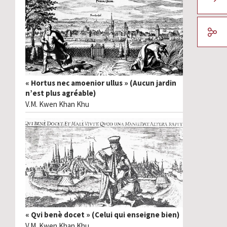
« Hortus nec amoenior ullus » (Aucun jardin
n’est plus agréable)
V.M. Kwen Khan Khu
« Qvi benè docet » (Celui qui enseigne bien)
V.M. Kwen Khan Khu