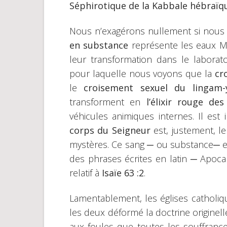
Séphirotique de la Kabbale hébraï
Nous n’exagérons nullement si nous 
en substance
représente les eaux Me
leur transformation dans le laborato
pour laquelle nous voyons que la
cr
le
croisement sexuel du lingam-
transforment en
l’élixir rouge de
véhicules animiques internes. Il est
corps du Seigneur
est, justement, 
mystères. Ce sang ─ ou substance─ est
des phrases écrites en latin ─ Apoca
relatif à
Isaïe 63 :2
.
Lamentablement, les églises catholiq
les deux déformé la doctrine originel
aux foules que toutes les souffranc