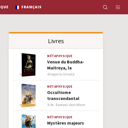
IQUE
FRANÇAIS
Livres
MÉTAPHYSIQUE
Venue du Buddha-
Maitreya, la
Author
Gregorio Urcola
MÉTAPHYSIQUE
Occultisme
transcendantal
Author
V.M. Samael Aun Weor
MÉTAPHYSIQUE
Mystères majeurs