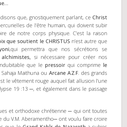
que…
disons que, gnostiquement parlant, ce
Christ
rcurielles de l’être humain, qui doivent subir
ire de notre corps physique. C’est la raison
oix que soutient le CHRISTUS
n’est autre que
yoni
,qui permettra que nos sécrétions se
s alchimistes,
si nécessaire pour créer nos
 indubitable que le
pressoir
qui comprime
le
le Sahaja Maithuna ou
Arcane A
.
Z
.
F
. des grands
 le vêtement rouge auquel fait allusion l’une
lypse 19 :13 ─, et également dans le passage
ues et orthodoxe chrétienne ─ qui ont toutes
le du V.M. Aberamentho─ ont voulu faire croire
es que le
Grand Kabîr de Nazareth
a subies