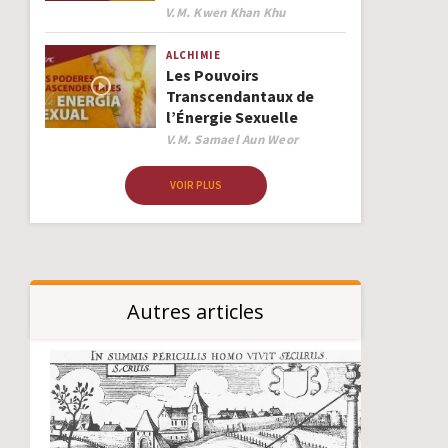
Author
V.M. Kwen Khan Khu
ALCHIMIE
Les Pouvoirs
Transcendantaux de
l’Énergie Sexuelle
Author
V.M. Samael Aun Weor
VOIR PLUS
Autres articles