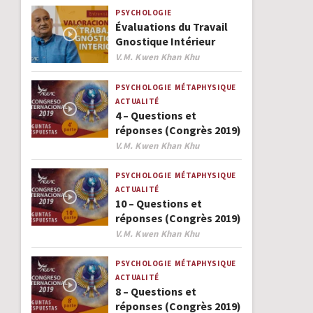
PSYCHOLOGIE
Évaluations du Travail
Gnostique Intérieur
Author
V.M. Kwen Khan Khu
PSYCHOLOGIE
MÉTAPHYSIQUE
ACTUALITÉ
4 – Questions et
réponses (Congrès 2019)
Author
V.M. Kwen Khan Khu
PSYCHOLOGIE
MÉTAPHYSIQUE
ACTUALITÉ
10 – Questions et
réponses (Congrès 2019)
Author
V.M. Kwen Khan Khu
PSYCHOLOGIE
MÉTAPHYSIQUE
ACTUALITÉ
8 – Questions et
réponses (Congrès 2019)