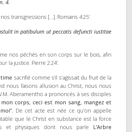
m. 4.
r nos transgressions […]. Romains 4:25’.
tulit in patibulum ut peccatis defuncti iustitae
même nos péchés en son corps sur le bois, afin
la justice. Pierre 2:24’.
intime
sacrifié comme s’il s’agissait du fruit de la
nd nous faisons allusion au Christ, nous nous
V.M. Aberamentho a prononcés à ses disciples
t mon corps, ceci est mon sang, mangez et
 moi”.
De cet acte est née ce qu’on appelle
bitable que le Christ en substance est la force
els et physiques dont nous parle
L’Arbre