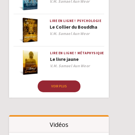
Author
V.M. Samael Aun Weor
LIRE EN LIGNE !
PSYCHOLOGIE
Le Collier du Bouddha
Author
V.M. Samael Aun Weor
LIRE EN LIGNE !
MÉTAPHYSIQUE
Le livre jaune
Author
V.M. Samael Aun Weor
VOIR PLUS
Vidéos