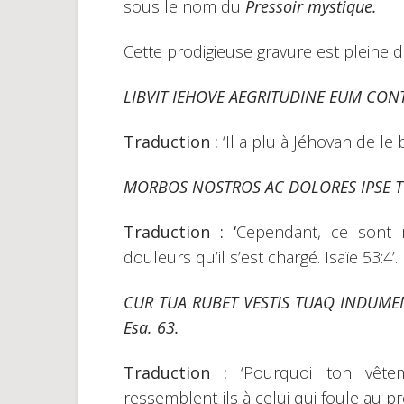
sous le nom du
Pressoir mystique
.
Cette prodigieuse gravure est pleine de
LIBVIT IEHOVE AEGRITUDINE EUM CONT
Traduction :
‘Il a plu à Jéhovah de le b
MORBOS NOSTROS AC DOLORES IPSE TVL
Traduction : ‘
Cependant, ce sont n
douleurs qu’il s’est chargé. Isaïe 53:4’.
CUR TUA RUBET VESTIS TUAQ INDUMEN
Esa. 63.
Traduction :
‘Pourquoi ton vête
ressemblent-ils à celui qui foule au pre