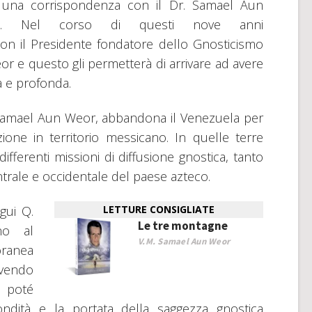
re una corrispondenza con il Dr. Samael Aun
. Nel corso di questi nove anni
on il Presidente fondatore dello Gnosticismo
 e questo gli permetterà di arrivare ad avere
a e profonda.
. Samael Aun Weor, abbandona il Venezuela per
ione in territorio messicano. In quelle terre
differenti missioni di diffusione gnostica, tanto
ntrale e occidentale del paese azteco.
gui Q.
LETTURE CONSIGLIATE
Le tre montagne
no al
V.M. Samael Aun Weor
ranea
ivendo
i poté
fondità e la portata della saggezza gnostica