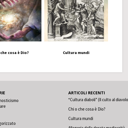
 che cosa è Dio?
Cultura mundi
RIE
ARTICOLI RECENTI
“Cultura diaboli” (Il culto al diavol
nosticismo
care
Chi o che cosa è Dio?
Cultura mundi
gorizzato
Allegoria della dorata mediocrità