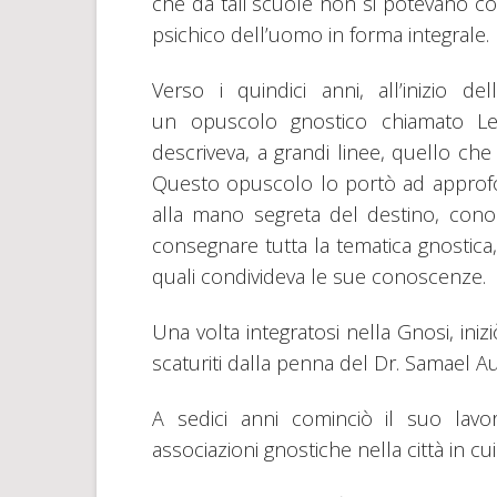
che da tali scuole non si potevano cog
psichico dell’uomo in forma integrale.
Verso i quindici anni, all’inizio d
un opuscolo gnostico chiamato Lez
descriveva, a grandi linee, quello che e
Questo opuscolo lo portò ad approfon
alla mano segreta del destino, conob
consegnare tutta la tematica gnostica,
quali condivideva le sue conoscenze.
Una volta integratosi nella Gnosi, inizi
scaturiti dalla penna del Dr. Samael 
A sedici anni cominciò il suo lavor
associazioni gnostiche nella città in cui