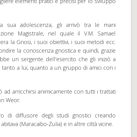
liere elementi pratici e precisi per lo sviluppo
ella sua adolescenza, gli arrivò tra le mani
ione Magistrale, nel quale il V.M. Samael
ra la Gnosi, i suoi obiettivi, i suoi metodi ecc.
dire la conoscenza gnostica e quindi, grazie
be un sergente dell’esercito che gli iniziò a
 tanto a lui, quanto a un gruppo di amici con i
ò ad arricchirsi animicamente con tutti i trattati
Aun Weor.
o di diffusore degli studi gnostici creando
 abitava (Maracaibo-Zulia) e in altre città vicine.