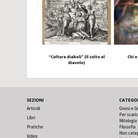
“Cultura diaboli” (Il culto al
Chi o
diavolo)
SEZIONI
CATEGO
Articoli
Gnosi e G
Per scari
Libri
Mitologia
Pratiche
Filosofia
Non cate
Video