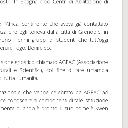
ostri. In Spagna creò Centri di Abilitazione di
8.
l’Africa, continente che aveva già contattato
za che egli teneva dalla città di Grenoble, in
rono i primi gruppi di studenti che tutt’oggi
run, Togo, Benin, ecc.
ffusione gnostico chiamato AGEAC (Associazione
urali e Scientifici), col fine di fare un’ampia
i tutta l’umanità.
rnazionale che venne celebrato da AGEAC ad
 fece conoscere ai componenti di tale istituzione
namente quando è pronto. Il suo nome è Kwen