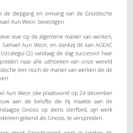
ijze de diepgang en omvang van de Gnostische
mael Aun Weor, bevestigen.
ieve visie op de algemene manier van werken,
M. Samael Aun Weor, en dankzij dit kan AGEAC
 Uzcategui Q.) vandaag de dag succesvol haar
preiden naar alle uithoeken van onze wereld
tische leer noch de manier van werken die de
sen.
ael Aun Weor (die plaatsvond op 24 december
trouw aan de belofte die hij maakte aan de
ndaagse Gnosis op diens sterfbed, zijn werk
iedereen gekend als Gnosis, te verspreiden.
 een groot Gnostiserend werk in landen als