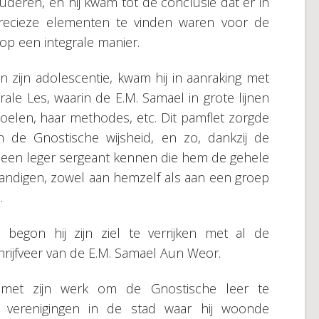
studeren, en hij kwam tot de conclusie dat er in
recieze elementen te vinden waren voor de
op een integrale manier.
an zijn adolescentie, kwam hij in aanraking met
rale Les, waarin de E.M. Samael in grote lijnen
elen, haar methodes, etc. Dit pamflet zorgde
in de Gnostische wijsheid, en zo, dankzij de
j een leger sergeant kennen die hem de gehele
andigen, zowel aan hemzelf als aan een groep
.
begon hij zijn ziel te verrijken met al de
rijfveer van de E.M. Samael Aun Weor.
ij met zijn werk om de Gnostische leer te
he verenigingen in de stad waar hij woonde