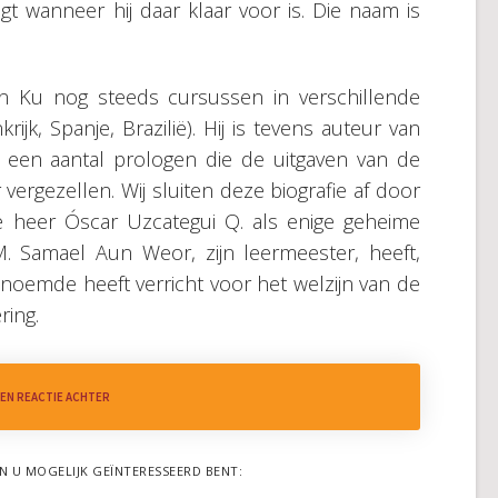
t wanneer hij daar klaar voor is. Die naam is
 Ku nog steeds cursussen in verschillende
jk, Spanje, Brazilië). Hij is tevens auteur van
n een aantal prologen die de uitgaven van de
rgezellen. Wij sluiten deze biografie af door
 heer Óscar Uzcategui Q. als enige geheime
M. Samael Aun Weor, zijn leermeester, heeft,
noemde heeft verricht voor het welzijn van de
ring.
EEN REACTIE ACHTER
N U MOGELIJK GEÏNTERESSEERD BENT: