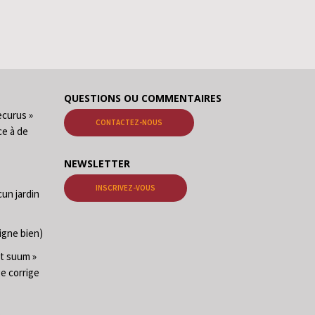
QUESTIONS OU COMMENTAIRES
ecurus »
CONTACTEZ-NOUS
ce à de
NEWSLETTER
INSCRIVEZ-VOUS
cun jardin
igne bien)
at suum »
ge corrige
t