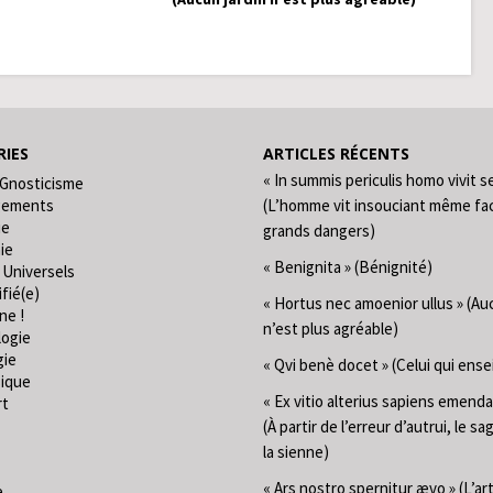
IES
ARTICLES RÉCENTS
« In summis periculis homo vivit s
 Gnosticisme
gements
(L’homme vit insouciant même fa
ie
grands dangers)
ie
« Benignita » (Bénignité)
 Universels
fié(e)
« Hortus nec amoenior ullus » (Au
ne !
n’est plus agréable)
logie
gie
« Qvi benè docet » (Celui qui ense
ique
« Ex vitio alterius sapiens emend
rt
(À partir de l’erreur d’autrui, le sa
la sienne)
« Ars nostro spernitur ævo » (L’ar
e