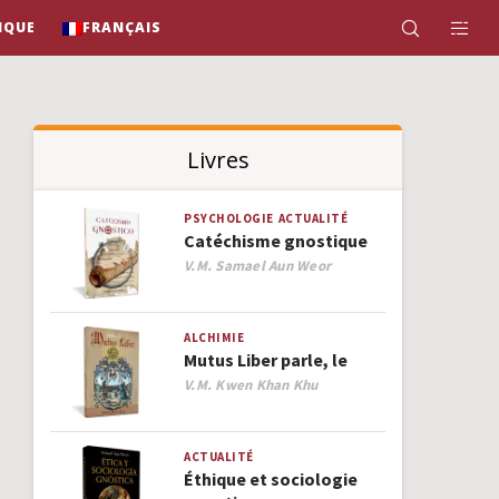
IQUE
FRANÇAIS
Livres
PSYCHOLOGIE
ACTUALITÉ
Catéchisme gnostique
Author
V.M. Samael Aun Weor
ALCHIMIE
Mutus Liber parle, le
Author
V.M. Kwen Khan Khu
ACTUALITÉ
Éthique et sociologie