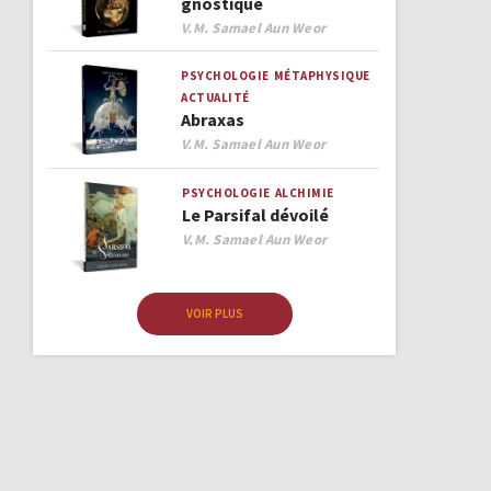
gnostique
Author
V.M. Samael Aun Weor
PSYCHOLOGIE
MÉTAPHYSIQUE
ACTUALITÉ
Abraxas
Author
V.M. Samael Aun Weor
PSYCHOLOGIE
ALCHIMIE
Le Parsifal dévoilé
Author
V.M. Samael Aun Weor
VOIR PLUS