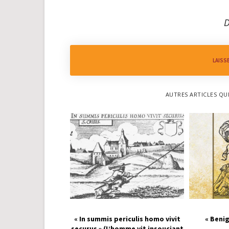
D
LAISS
AUTRES ARTICLES QU
« In summis periculis homo vivit
« Benig
securus » (L’homme vit insouciant