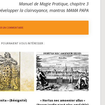
Manuel de Magie Pratique, chapitre 3
évelopper la clairvoyance, mantras MAMA PAPA
ER UN COMMENTAIRE
I POURRAIENT VOUS INTÉRESSER :
nita » (Bénignité)
« Hortus nec amoenior ullus »
(Aucun jardin n’est plus agréable)