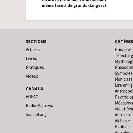
même face à de grands dangers)
SECTIONS
CATÉGOR
Articles
Gnose et
Téléchar
Livres
Mytholog
Pratiques
Philosoph
Symboles
Vidéos
Non classi
Lire en lig
CANAUX
Anthropo
AGEAC
Psycholo
Métaphys
Radio Maitreya
Vie et Mo
Samael.org
Actualité
Alchimie
Kabbale
Astrologi