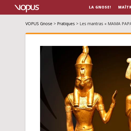
LA GNOSE!
MAÎT
VOPUS Gnose
>
Pratiques
>
Les mantras « MAMA PAPA »