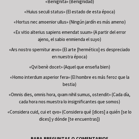
«Benignita» (Benignidad)
«Huius seculi status» (El estado de esta época)
«Hortus nec amoenior ullus» (Ningún jardín es más ameno)
«Ex vitio alterius sapiens emendat suum» (A partir del error
ajeno, el sabio enmienda el suyo)
«Ars nostro spernitur ævo» (El arte [hermético] es despreciado
en nuestra época)
«Qvi benè docet» (Aquel que enseña bien)
«Homo interdum asperior fera» (El hombre es más feroz que la
bestia)
«Omnis dies, omnis hora, qvam nihil sumus, ostendit» (Cada día,
cada hora nos muestra lo insignificantes que somos)
«Considera cuid, cui et qvo» (Considera qué [dices] a quién [se lo
dices] y dónde [te encuentras])
PARA PREGUNTAS O COMENTARIOS