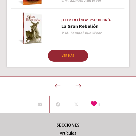
Author
V.M. Samael Aun Weor
¡LEER EN LÍNEA!
PSICOLOGÍA
La Gran Rebelión
Author
V.M. Samael Aun Weor
VER MÁS
3
SECCIONES
Artículos