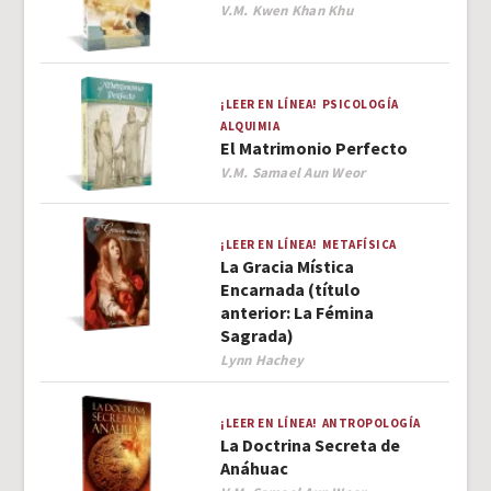
Author
V.M. Kwen Khan Khu
¡LEER EN LÍNEA!
PSICOLOGÍA
ALQUIMIA
El Matrimonio Perfecto
Author
V.M. Samael Aun Weor
¡LEER EN LÍNEA!
METAFÍSICA
La Gracia Mística
Encarnada (título
anterior: La Fémina
Sagrada)
Author
Lynn Hachey
¡LEER EN LÍNEA!
ANTROPOLOGÍA
La Doctrina Secreta de
Anáhuac