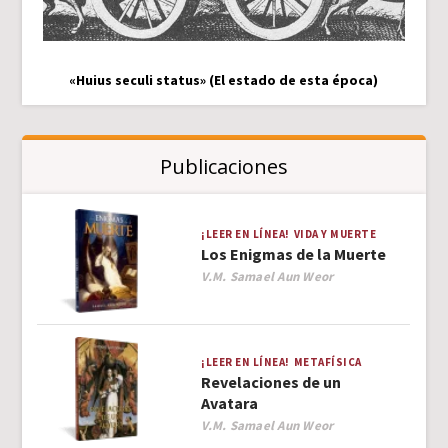
«Huius seculi status» (El estado de esta época)
Publicaciones
¡LEER EN LÍNEA!
VIDA Y MUERTE
Los Enigmas de la Muerte
Author
V.M. Samael Aun Weor
¡LEER EN LÍNEA!
METAFÍSICA
Revelaciones de un
Avatara
Author
V.M. Samael Aun Weor