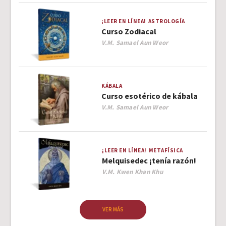
¡LEER EN LÍNEA!
ASTROLOGÍA
Curso Zodiacal
Author
V.M. Samael Aun Weor
KÁBALA
Curso esotérico de kábala
Author
V.M. Samael Aun Weor
¡LEER EN LÍNEA!
METAFÍSICA
Melquisedec ¡tenía razón!
Author
V.M. Kwen Khan Khu
VER MÁS