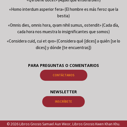
«Homo interdum asperior fera» (El hombre es más feroz que la
bestia)
«Omnis dies, omnis hora, qvam nihil sumus, ostendit» (Cada día,
cada hora nos muestra lo insignificantes que somos)
«Considera cuid, cui et qvo» (Considera qué [dices] a quién [se lo
dices] y dónde [te encuentras])
PARA PREGUNTAS O COMENTARIOS
CONTÁCTANOS
NEWSLETTER
INSCRÍBETE
© 2026 Libros Gnosis Samael Aun Weor, Libros Gnosis Kwen Khan Khu.