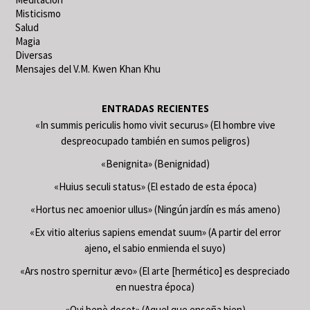
Misticismo
Salud
Magia
Diversas
Mensajes del V.M. Kwen Khan Khu
ENTRADAS RECIENTES
«In summis periculis homo vivit securus» (El hombre vive
despreocupado también en sumos peligros)
«Benignita» (Benignidad)
«Huius seculi status» (El estado de esta época)
«Hortus nec amoenior ullus» (Ningún jardín es más ameno)
«Ex vitio alterius sapiens emendat suum» (A partir del error
ajeno, el sabio enmienda el suyo)
«Ars nostro spernitur ævo» (El arte [hermético] es despreciado
en nuestra época)
«Qvi benè docet» (Aquel que enseña bien)