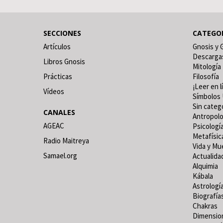
SECCIONES
CATEGO
Artículos
Gnosis y 
Descarga
Libros Gnosis
Mitología
Prácticas
Filosofía
¡Leer en l
Vídeos
Símbolos 
Sin categ
CANALES
Antropolo
AGEAC
Psicologí
Metafísic
Radio Maitreya
Vida y Mu
Samael.org
Actualida
Alquimia
Kábala
Astrologí
Biografía
Chakras
Dimensio