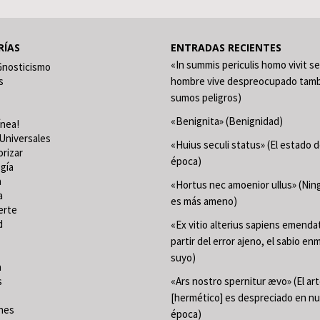
RÍAS
ENTRADAS RECIENTES
«In summis periculis homo vivit se
Gnosticismo
s
hombre vive despreocupado tamb
sumos peligros)
«Benignita» (Benignidad)
ínea!
Universales
«Huius seculi status» (El estado 
orizar
época)
gía
a
«Hortus nec amoenior ullus» (Ning
a
es más ameno)
erte
d
«Ex vitio alterius sapiens emenda
partir del error ajeno, el sabio en
suyo)
a
s
«Ars nostro spernitur ævo» (El ar
[hermético] es despreciado en n
nes
época)