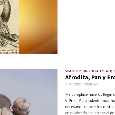
SÍMBOLOS UNIVERSALES
ALQU
Afrodita, Pan y Er
V.M. Kwen Khan Khu
Me complace haceros llegar u
y Eros. Para adentrarnos h
necesario conocer los mister
en palabrería insubstancial de