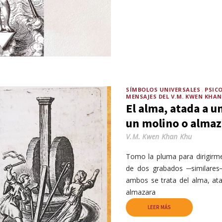
SÍMBOLOS UNIVERSALES
PSIC
MENSAJES DEL V.M. KWEN KHA
El alma, atada a u
un molino o almaz
V.M. Kwen Khan Khu
Tomo la pluma para dirigirme
de dos grabados ─similares─ 
ambos se trata del alma, at
almazara
LEER MÁS