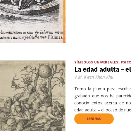
SÍMBOLOS UNIVERSALES
PSIC
La edad adulta – e
V.M. Kwen Khan Khu
Tomo la pluma para escribir
grabado que nos ha pareci
conocimientos acerca de n
edad adulta – el ocaso de nue
LEER MÁS