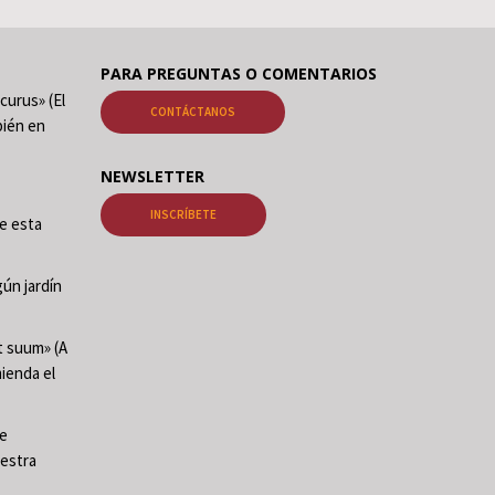
PARA PREGUNTAS O COMENTARIOS
curus» (El
CONTÁCTANOS
ién en
NEWSLETTER
INSCRÍBETE
de esta
ún jardín
t suum» (A
mienda el
te
uestra