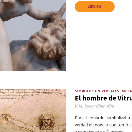
LEER MÁS
SÍMBOLOS UNIVERSALES
META
El hombre de Vitr
V.M. Kwen Khan Khu
Para Leonardo simbolizaba 
verdad el modelo que tomó el
y semejanza de Él mismo.